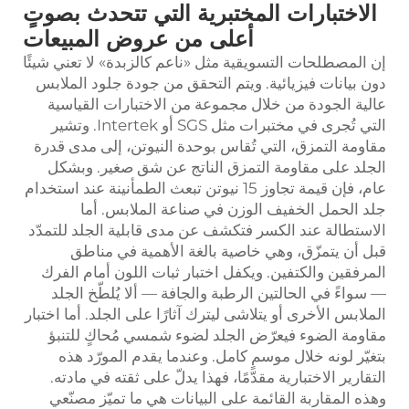
الاختبارات المختبرية التي تتحدث بصوتٍ
أعلى من عروض المبيعات
إن المصطلحات التسويقية مثل «ناعم كالزبدة» لا تعني شيئًا
دون بيانات فيزيائية. ويتم التحقق من جودة جلود الملابس
عالية الجودة من خلال مجموعة من الاختبارات القياسية
التي تُجرى في مختبرات مثل SGS أو Intertek. وتشير
مقاومة التمزق، التي تُقاس بوحدة النيوتن، إلى مدى قدرة
الجلد على مقاومة التمزق الناتج عن شق صغير. وبشكل
عام، فإن قيمة تجاوز 15 نيوتن تبعث الطمأنينة عند استخدام
جلد الحمل الخفيف الوزن في صناعة الملابس. أما
الاستطالة عند الكسر فتكشف عن مدى قابلية الجلد للتمدّد
قبل أن يتمزّق، وهي خاصية بالغة الأهمية في مناطق
المرفقين والكتفين. ويكفل اختبار ثبات اللون أمام الفرك
— سواءً في الحالتين الرطبة والجافة — ألا يُلطّخ الجلد
الملابس الأخرى أو يتلاشى ليترك آثارًا على الجلد. أما اختبار
مقاومة الضوء فيعرّض الجلد لضوء شمسي مُحاكٍ للتنبؤ
بتغيّر لونه خلال موسمٍ كامل. وعندما يقدم المورّد هذه
التقارير الاختبارية مقدّمًا، فهذا يدلّ على ثقته في مادته.
وهذه المقاربة القائمة على البيانات هي ما تميّز مصنّعي