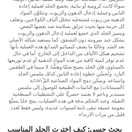
سواءً كانت كرومية أو نباتية، يخضع الجلد لعملية إعادة
التانين وعملية إدخال الدهون والزيوت. وتتكوَّن المواد
الدهنية من زيوت مُستحلبة تتخلل ألياف الكولاجين، وتغلف
كل حزمة منها بحيث تنزلق بسلاسة ضد بعضها البعض.
ويتميز الجلد الذي خضع لعملية إدخال الدهون والزيوت
بشكل جيد بمرونته دون التشقق، كما يستعيد شكله الأصلي
بعد الشد. وغالبًا ما يصف كيميائيو المدابغ هذه العملية بأنها
تشحيم هيكل الألياف من الداخل إلى الخارج. أما في حال
عدم توفر كمية كافية من هذه المواد الدهنية أو عدم توزيعها
بالتساوي، فإن الجلد يصبح صلبًا وهشًّا، لا سيما في الطقس
البارد. وتُحسِّن خطوة إعادة التانين كذلك ملمس الجلد
واتساعه. ويمكن دمج المواد الصناعية المُ tanِّنة
(السينتانات) مع التانينات الطبيعية للوصول إلى ملمس
مستدير وناعم لا يعتمد حصريًّا على التشطيبات السطحية
الثقيلة. وعند التحكم بدقة في هذه العمليات، ينتج جلدٌ يتمتَّع
بنعومة عميقة تبقى ثابتة لسنوات عديدة، وليس فقط لعدد
قليل من مرات الارتداء.
بحث حسي: كيف اخترت الجلد المناسب