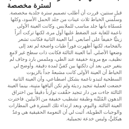
لسترة مخصصة
قبل سنتين، قررت أن أطلب تصميم سترة جلدية مخصصة.
وسلّمني الخياط ثلاث عينات من جلد الحمل الأسود، وكلها
مُسمّاة بأنها جلد مناسب للملابس. وكانت العينة الأولى
ناعمة للغاية عند الضغط عليها أول مرة، لكنها تركت أثراً
زيتيًّا خفيفاً على أصابعي. أما العينة الثانية فكانت تشعر
بالفخامة، لكنها أظهرت فوراً طيات واضحة لم تعد إلى
وضعها الأصلي. أما العينة الثالثة فكانت ذات سطح غير لامعٍ
نظيف، مع مرونة خفيفة عند الطي، وملمس بارد وجاف لم
يتغير حتى بعد أن دلكتها بين كفيَّ لمدة دقيقة. وأوضح لي
الخياط أن العينة الأولى كانت مشبعةً جداً بالزيوت
السطحية لتبدو ناعمة بشكل اصطناعي، وأن العينة الثانية
خضعت لعملية تنجيد رديئة ولم تكن أليافها متينة، بينما العينة
الثالثة جاءت من دار تنجيد حقّقت توازناً دقيقاً بين اختراق
الدهون المُليِّنة وطبقة تشطيب خفيفة من الأنيلين. فاخترت
العينة الثالثة. واليوم، وبعد ارتداء تلك السترة في المطارات
والوجبات الطويلة، أثبت لي أن النعومة الحقيقية هي وعدٌ
هيكليٌّ، وليس خدعة تجميلية.