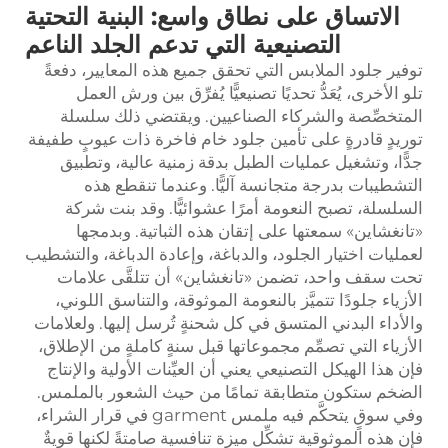
الاتساق على نطاق واسع: البنية التحتية
التصنيعية التي تدعم الجلد الناعم
توفير جلود الملابس التي تحقق جميع هذه المعايير، دفعةً
تلو الأخرى، يُعَدُّ تحديًا تصنيعيًّا يُفرِّق بين ورش العمل
المتخصِّصة والشركاء الصناعيين. ويقتضي ذلك سلسلة
توريدٍ قادرةٍ على تأمين جلود خام فاخرة ذات عيوبٍ طفيفة
جدًّا، وتشغيل عمليات الطبل بدقة زمنية عالية، وتطبيق
التشطيبات بدرجة متجانسة آليًّا. وعندما تنقطع هذه
السلسلة، تصبح النعومة أمرًا عشوائيًّا. وقد بنت شركة
«تانغشاين» سمعتها على إتقان هذه الثباتية. وبدمجها
لعمليات اختيار الجلود، والدباغة، وإعادة الدباغة، والتشطيب
تحت سقف واحد، تضمن «تانغشاين» أن تتلقَّى علامات
الأزياء جلودًا تتميَّز بالنعومة الموثوقة، والتناسق اللوني،
والأداء البدني المتسق في كل شحنةٍ تُرسل إليها. ولعلامات
الأزياء التي تصمِّم مجموعاتها قبل سنةٍ كاملةٍ من الإطلاق،
فإن هذا الهيكل التصنيعي يعني أن العيِّنات الأولية والإنتاج
الضخم ستكون متطابقة تمامًا من حيث الشعور بالملمس.
وفي سوقٍ يتحكَّم فيه ملمس garment في قرار الشراء،
فإن هذه الموثوقية تشكِّل ميزة تنافسية صامتةً لكنها قويةٌ