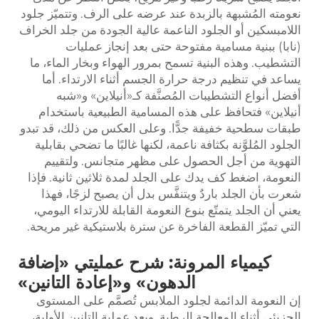
نعومته المُشبهة بالزبدة عند عرضه على الرف. وتتميّز جلود
اللامبسكين أو الجلود الناعمة عالية الجودة من جلد الخراف
(نابا) ببنية مسامية مفتوحة حتى بعد إنجاز عمليات
التشطيب. وهذه البنية تسمح بمرور الهواء وبخار الماء، ما
يساعد في تنظيم درجة حرارة الجسم أثناء الارتداء. أما
أفضل أنواع التشطيبات المُصنَّفة كـ«أنيلاين» و«شبه
أنيلاين» فتحافظ على هذه المسامية الطبيعية باستخدام
طبقات سطحية خفيفة جدًّا. وعلى العكس من ذلك، قد تبدو
الجلود المُلوَّنة بكثافة ناعمة، لكنها غالبًا ما تضحي بقابلية
التهوية من أجل الحصول على مظهر متجانس. ولتقييم
النعومة، اضغط كف يدك على الجلد لمدة ثلاثين ثانية. فإذا
شعرت بأن الجلد باردٌ ويتنفَّس بدل أن يصبح لزجًا، فهذا
يعني أن الجلد يتمتّع بنوع النعومة القابلة للارتداء اليومي،
التي تميّز القطعة الفاخرة عن سترة بلاستيكية غير مريحة.
كيمياء المرونة: شرح عمليتي «إضافة
الدهون» و«إعادة التانين»
إن النعومة الدائمة لجلود الملابس تُصمَّم على المستوى
الجزيئي أثناء المعالجة الرطبة. وبعد عملية التانين الأولية،