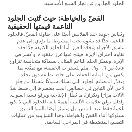
الجلود الجادين عن تجار السلع الأساسية.
القصّ والخياطة: حيث تُثبت الجلود
الناعمة قيمتها الحقيقية
ويُقاس جودة جلد الملابس أيضًا على طاولة القصّ. فالجلود
الناعمة جدًّا قد تشوه تحت المشرط، ما يؤدي إلى عدم
تناسق الأجزاء وتجعُّد الغرز. أما الجلود الكثيفة جدًّا فقد
تقاوم اختراق الإبرة، فينتج عنها غرز مفقودة أو كسر في
الإبرة. ويتميّز الجلد الناعم المثالي بسماكة متجانسة تتراوح
عادةً بين ٠,٦ و٠,٩ ملم للسترات الخفيفة، مع تمتُّعه بما
يكفي من المتانة للحفاظ على حافة نظيفة دون تجعُّد.
وتقدِّر المصانع الجلود التي تسلك سلوكًا متسقًا من جلدٍ
لآخر، لأن التباين في خصائص الجلد يضطرها إلى ضبط شدّ
الآلات مرارًا وتكرارًا، ما يُقلِّل الإنتاجية ويرفع نسبة العيوب.
ولذلك تولي علامات الألبسة أهميةً بالغة للجلود التي لا تكون
ناعمةً فقط عند اللمس، بل وتتميّز أيضًا بالتنبؤ الدقيق
بسلوكها أثناء القصّ والخياطة. وهذا التنبؤ ينبع من عمليات
التصنيع المنضبطة في المراحل السابقة.