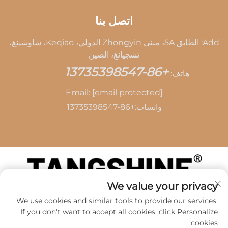
اتصل بنا
Add: الطابق 5A، مبنى Zhongyin الدولي، Keqiao، شاوشينغ،
تشجيانغ، الصين
+86-13735398547
هاتف:
Email:
[email protected]
واتساب:
+86-13735398547
We value your privacy
حقوق الطبع والنشر © 2026 بواسطة SHAOXING TANG
We use cookies and similar tools to provide our services.
CAI LEATHER CO.,LTD -
سياسة الخصوصية
If you don't want to accept all cookies, click Personalize
cookies.