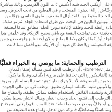
 أريكتي الجلد شبه الأنيلين ذات اللون الكريمي، وذلك مباشرةً
رشّاش إزالة الدهون المستخدم في المطبخ من تحت الحوض. وبعد
 الجلد المحيط بها. فلقد أزال المنظف القلوي القاسي جزءًا من
 اليومين التاليين في البحث عن طرق استعادة الجلد، ثم تواصلتُ
دة رابطة للجلد وطقم لإعادة تلوين الجلد، مطابقٍ تمامًا للصبغة
ت دقيقة حتى تماشت البقعة مع باقي سطح الأريكة. وقد علّمني هذا
 مع الجلد أبدًا كما لو كان بلاط المطبخ. والآن أحتفظ بزجاجة صغيرة من
ة المعيشة، ويلاحظ كل ضيف أن الأريكة تبدو أفضل مما كانت
الترطيب والحماية: ما يوصي به الخبراء فعليًّا
يؤكد خبراء الجلود، ومن بينهم شبكات الترميم مثل Fibrenew، أن ترطيب الجلد ليس مسألة إضفاء لمعانٍ
ة (الفاتليكورز) التي تحافظ على مرونة الألياف. وغالبًا ما يكون
لمحمية والمصبوغة، لأنه لا يترك بقايا دهنية تسد المسام البوليمرية.
ن والأنيلين شبه الكاملة، فيمكن تطبيق مرطب كريمي عالي الجودة
دائرية وتنشيف الفائض باستخدام قطعة قماش نظيفة. والمفتاح هنا
ي الترطيب إلى تشبع الجلد وجذب الغبار. وهناك اختبار بسيط يمكن
لحرير أو جافٌّ ويصدر صوت طقطقة عند اللمس، فهذا يعني أنه يحتاج
متماسكًا ومطاطيًّا، فاتركه دون تدخل. واتباع هذه النصيحة من