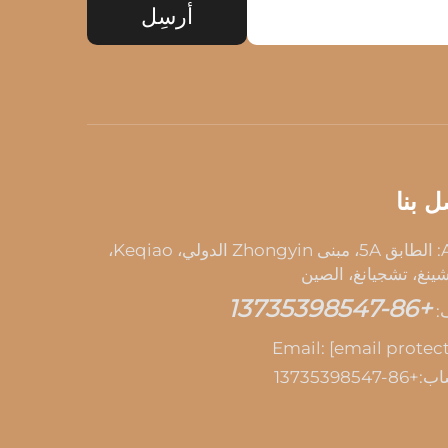
أرسِل
ل بنا
Add: الطابق 5A، مبنى Zhongyin الدولي، Keqiao،
ينغ، تشجيانغ، الصين
+86-13735398547
:
Email:
[email protec
اب:
+86-13735398547