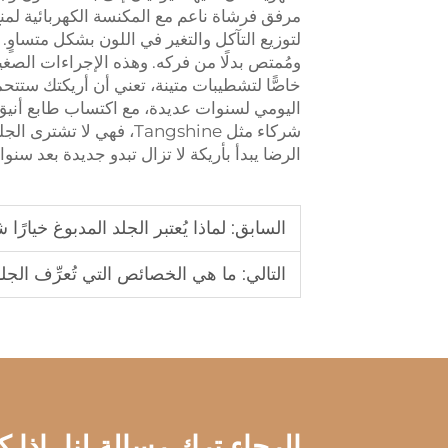
مرفق فرشاة ناعم مع المكنسة الكهربائية لمنع
لتوزيع التآكل والتغير في اللون بشكل متساو
ومُمتص بدلًا من فركه. وهذه الإجراءات الصغي
خاصًّا لتشطيبات متينة، تعني أن أريكتك ستتح
اليومي لسنوات عديدة، مع اكتساب طابع أنيق ي
شركاء مثل Tangshine، فه
الرضا يبدأ بأريكة لا تزال تبدو جديدة بعد سنو
السابق:
لماذا يُعتبر الجلد المدبوغ خيارً
التالي:
ما هي الخصائص التي تُعرِّف الجل
الرجاء ترك رسالة لنا، إذا 