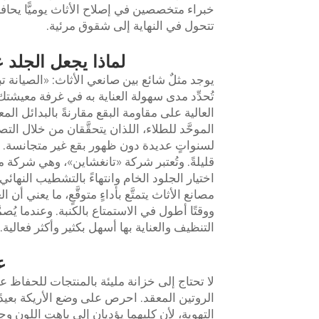
خبراء متخصصين في إصلاح الأثاث يوميًّا يحافظ
تتحول في النهاية إلى شقوق مرئية.
لماذا يجعل الجلد 
يوجد مثلٌ شائع بين صانعي الأثاث: «الصيانة تب
تُحدِّد مدى سهولة العناية به في غرفة معيشتك. 
العالية على مقاومة البقع مقارنةً بالبدائل المع
الموحَّد للطلاء، اللذان يتحقَّقان من خلال ا
لسنواتٍ عديدة دون ظهور بقع غير متجانسة. وهن
قليلةً. وتُعتبر شركة «تانغشاين»، وهي شركة م
اختيار الجلود الخام وانتهاءً بالتشطيب النها
مصانع الأثاث يتمتَّع بأداءٍ متوقَّعٍ، ما يعني 
ووقتًا أطول في الاستمتاع بالكنبة. وعندما يُص
التنظيف والعناية بها أسهل بكثير وأكثر فعالية.
ع
لا تحتاج إلى خزانة مليئة بالمنتجات للحفاظ عل
الروتين المعقد. احرص على وضع الأريكة بعي
التهوية، لأن كليهما يؤديان إلى باهت اللون