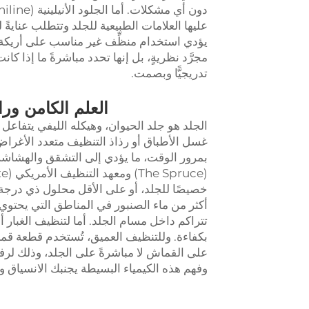
عليها العلامات الطبيعية للجلد وتتطلب عنايةً
يؤدي استخدام منظِّف غير مناسب على أريكة أن
مجرَّد نظريةٍ، بل إنها تحدد مباشرةً ما إذا كا
تدريجيًّا وبصمت.
العلم الكامن ور
الجلد هو جلد الحيوان، وهيكله الليفي يتفاع
غسل الأطباق أو رذاذ التنظيف متعدد الأغراض، 
بمرور الوقت، ما يؤدي إلى التشقق والهشاشة.
خصيصًا للجلد، أو على الأقل محلول ذي درجة 
أكثر من ماء الصنبور في المناطق التي يحتوي 
تتراكم داخل مسام الجلد. أما لتنظيف الغبار 
بكفاءة. وللتنظيف العميق، تُستخدم قطعة قما
على القماش لا مباشرةً على الجلد، وذلك ل
وفهم هذه الكيمياء البسيطة يجنبك الانسياق و