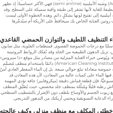
دون أي مشكلات. أما الجلود الأنيلينية (Aniline) وشبه الأنيلينية (semi aniline) فهي الأكثر حساسيةً؛ إذ تظهر
 لطيفةً للغاية لأنها تفتقر إلى طبقة واقية سميكة على السطح. وقد
يلينية إلى تفتيح لونها بشكلٍ دائمٍ. وهذه الخطوة الأولى ليست
نت روتين العناية الخاص بك سيحافظ على الأريكة أم سيُدمِّرها
اء التنظيف اللطيف والتوازن الحمضي القاعدي
ل سلبًا مع درجات الحموضة القصوى. فمنظفات القلوية، مثل صابون
تزيل الدهون الطبيعية من الجلد وقد تُفكك الروابط البروتينية
 ويُوصي خبراء العناية المنزلية من مصادر مثل موقع «ذا سبروس»
(The Spruce) ومعهد التنظيف الأمريكي (American Cleaning Institute) دائمًا باستخدام منظف مُصمَّم
حموضة متعادلة تبلغ حوالي سبعة. بل إن الماء المقطر العادي أمنٌ
فيها الماء على كميات عالية من المعادن، لأن هذه المعادن قد
أسبوعيًّا، فإن قطعة قماش دقيقة (ميكروفايبر) جافة تؤدي المهمة
ش رطبة قليلًا ومُبلَّلة بمنظف جلد مخصص، حيث يُطبَّق المنظف
رفع زيوت الجسم والأوساخ بلطف دون الإضرار بالتشطيب السطحي.
راء الدعاية التسويقية ويحمي أريكتك من التدهور التدريجي.
خطئي المكلف مع منظف منزلي وكيف عالجته