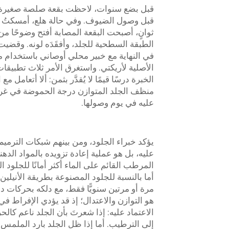
قبل بضع سنوات، لاحظت بقعة صلصة صغيرة على
قبل وصول الضيوف. وفي حالة هلع، أمسكتُ 
ثوانٍ، أصبحت البقعة المصابة أفتح وضوحًا من
الطبقة السطحية للجلد، وأفقَدَه لونه. وقضيت
في النهاية مع خبير محلي أوصاني باستخدام ما
الأصلية لأريكتي. واستغرق الأمر ثلاث تطبيقا
الخبرة درسًا قيمًا لا يُقدَّر بثمن: ألا أتعامل
منظف الجلد المتوازن درجة الحموضة في غرف
عليه في يوم وصولها.
عليه، بل هو عملية إعادة تزويده بالمواد الدهني
المرطب القائم على الماء أكثر أمانًا للجلود ا
أما بالنسبة للجلود المصنوعة بطريقة الأنيلي
مرة أو مرتين سنويًّا فقط، مع دلكه بحركات 
هو التوازن والاعتدال؛ إذ قد يؤدي الإفراط ف
الاعتماد عليه: إذا شعرتَ بأن الجلد ناعم كا
إلى الترطيب. أما إذا ظل الجلد بارد الملمس و