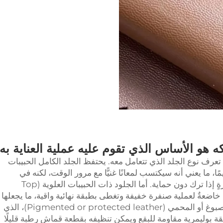
ه هو الأساس الذي تقوم عليه عملية العناية به
عرف نوع الجلد الذي تتعامل معه. يحتفظ الجلد الكامل الحبيبات
الطبيعي سليمًا، ما يعني أنه سيكتسب لمعانًا غنيًّا مع مرور الوقت، لكنه في
المقابل يمتص الزيوت والسكبات بسرعةٍ كبيرةٍ إذا ترك دون حماية. أما الجلود ذات الحبيبات العلوية (Top
لمُعالَجة (corrected grain) فهي خاضعةٌ لعملية صنفرة خفيفة وتغطى بطبقة نهائية واقية، ما يجعلها
أكثر تحمُّلًا للأوساخ اليومية. ويُشكِّل الجلد المصبوغ أو المحمي (Pigmented or protected leather)، الذي
طبقة بوليمرية مقاومة للبقع ويمكن تنظيفه بقطعة قماش رطبة قليلًا