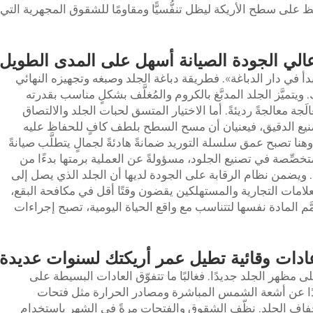
 على سطح الأريكة ليظل تنفُّسيًّا ومقاومًا للشقوق المجهرية التي
عالي الجودة الصيانة أسهل على المدى الطويل
دأ في دار الدباغة». فطريقة دباغة الجلد وصبغه وتجهيزه النهائي
ويتميَّز الجلد المدبَّغ بالكروم والمُغلَّف بشكلٍ مناسب بقدرته
الَجة معالجةً رديئةً. أما الاختيار المتسق لحبات الجلد والالتصاق
لتصنيع الدقيق، فيعنيان أن مسح السطح بلطف كافٍ للحفاظ عليه
ا تصبح عمق سلسلة التوريد ضمانةً هادئةً لجمالٍ يتطلَّب صيانةً
تخصِّصة في تصنيع الجلود، مسؤولةً عن العملية برمتها بدءًا من
ئي. ويضمن نظام الرقابة على الجودة لديها أن الجلد الذي يصل إلى
أن العلامات التجارية والمستهلكين يقضون وقتًا أقل في مكافحة البقع،
مَّم المادة نفسها لتتناسب مع واقع الحياة اليومية، تصبح إجراءات
ادات وقائية تطيل عمر أريكتك لسنوات عديدة
ى مظهر الجلد جديدًا. فغالبًا ما تتفوّق العادات البسيطة على
دًا عن أشعة الشمس المباشرة ومصادر الحرارة مثل فتحات
 وجفاف الجلد. نظّف الشقوق والفتحات مرةً في الشهر باستخدام