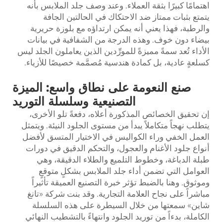
اهتمامًا كبيرًا بثقة العملاء. وعند وصف جلد الملابس بأنه
يتمتع بثبات ممتاز ضد الاحتكاك في الحالتين الجافة
والرطبة، فهذا يعني أنه يمكن ارتداؤه مع بلوزة حريرية
بيضاء دون خوف. وهذه الدرجة من الشفافية في بيانات
الأداء تُعد سمةً مميزةً للمورِّدين الذين يعاملون الجلد ليس
كسلعةٍ عادية، بل كمادة هندسية مُصمَّمة خصيصًا للأزياء.
صنع النعومة على نطاق واسع: الميزة
التصنيعية وسلسلة التوريد
إن تحقيق الخصائص المذكورة أعلاه، دفعةً تلو الأخرى،
يتطلب نهجاً متكاملاً يبدأ من مستوى الجلود النيئة. ويتمثل
العمل الخفي وراء الكواليس في الاختيار المتسق لأفضل
أنواع جلود الأغنام والعجول، والتحكم الدقيق في دورات
طبلة الدباغة، وخطوط التلميع والطلاء الدقيقة، وهي
العوامل التي تضمن أداء جلد الملابس بشكلٍ متوقعٍ
وموثوق. وهنا بالضبط تؤثر خبرة التصنيع العميقة تأثيراً
مباشراً على نجاح العلامة التجارية. وقد بنت شركة «تانغ
شاين» سمعتها من خلال السيطرة على هذه السلسلة
الكاملة، بدءاً من توريد الجلود وانتهاءً بالتشطيب النهائي