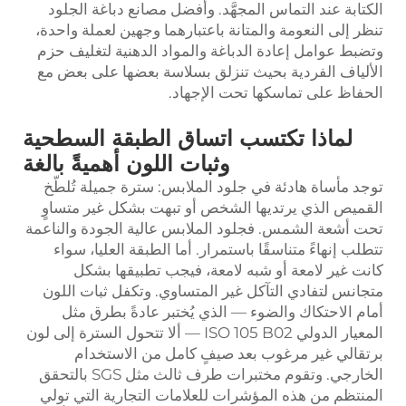
الكتابة عند التماس المجهَّد. وأفضل مصانع دباغة الجلود
تنظر إلى النعومة والمتانة باعتبارهما وجهين لعملة واحدة،
وتضبط عوامل إعادة الدباغة والمواد الدهنية لتغليف حزم
الألياف الفردية بحيث تنزلق بسلاسة بعضها على بعض مع
الحفاظ على تماسكها تحت الإجهاد.
لماذا تكتسب اتساق الطبقة السطحية
وثبات اللون أهميةً بالغة
توجد مأساة هادئة في جلود الملابس: سترة جميلة تُلطّخ
القميص الذي يرتديها الشخص أو تبهت بشكل غير متساوٍ
تحت أشعة الشمس. فجلود الملابس عالية الجودة والناعمة
تتطلب إنهاءً متناسقًا باستمرار. أما الطبقة العليا، سواء
كانت غير لامعة أو شبه لامعة، فيجب تطبيقها بشكل
متجانس لتفادي التآكل غير المتساوي. وتكفل ثبات اللون
أمام الاحتكاك والضوء — الذي يُختبر عادةً بطرق مثل
المعيار الدولي ISO 105 B02 — ألا تتحول السترة إلى لون
برتقالي غير مرغوب بعد صيفٍ كامل من الاستخدام
الخارجي. وتقوم مختبرات طرف ثالث مثل SGS بالتحقق
المنتظم من هذه المؤشرات للعلامات التجارية التي تولي