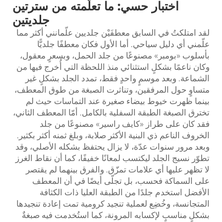
اختبار حسي: ما تعلّمته من سترتين
جلديتين
لقد امتلكتُ في السابق معطفَيْن جلديين علّمانني أكثر مما
علّمني أي دليل سياحي. أما الأول فكان معطفًا جلديًّا
بأسلوب «بومبر» مصنوعًا من جلد الحمل، وبسعرٍ معقول،
وكان ناعمًا بشكلٍ استثنائي منذ اللحظة التي أُخرج فيها من
الشماعة. وبعد موسمٍ واحدٍ فقط، تمدد الجلد بشكلٍ غير
متساوٍ حول المرفقين، وتناثرت الصبغة من طوق المعطف،
بينما ظهرت خيوط بيضاء صغيرة عند التماسات حيث لم
تخترق الصبغة الطبقة السفلية بالكامل. أمّا المعطف الثاني،
فقد كان على طراز «كايف راسير» مصنوعًا من جلد
الخروف الناعم ذي البنية الأكثر صلابة، وبلغ ثمنه أكثر بكثير.
وبعد مرور سنوات عدّة، لا يزال يحتفظ بشكله الأصلي، وقد
تطوّر نسيج الجلد ليكتسب لمعانًا خفيفًا، كما أن نقاط الغرز
لا تظهر عليها أي علامات تمزّق. والفرق بينهما لم يقتصر
على السماكة فحسب، بل تجلّى أيضًا في أن المعطف
الأفضل استخدم جلدًا من الطبقة العليا ذات الكثافة
المتجانسة، وخُضِع لعملية تنجيد كرومية تمت إعادة تنجيدها
بشكلٍ مناسبٍ لإكسابه المرونة، كما استُخدمت فيه صبغةٌ