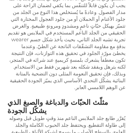
يجب أن يكون قابلاً للتنفّس بما يكفي لضمان الراحة على
مدار الفصول. وعادةً ما يُستخلص هذا النوع من الجلد من
جلود الأغنام أو الحملان أو من جلود العجول المختارة التي
تتميّز بهيكل حبّاتٍ ناعمٍ ومشدودٍ ومرونةٍ طبيعيةٍ. والغرض
الحقيقي من الجلد الناعم المستخدم في الملابس هو تقديم
تجربة تشبه الجلد الثاني، بحيث يأخذ شكل جسم wearer
بدقةٍ مع مقاومة التشقّقات الناتجة عن الطيّ. وعندما
يخطئ مورّد الجلود في تحقيق هذه التوازنات، فإن النتيجة
تكون معطفاً يشعرك بلمسةٍ كريميةٍ عند شرائه في المتجر،
لكنه يترهل ويفقد شكله بعد شهرين فقط من الاستخدام.
وبذلك، فإن تحقيق النعومة المثلى دون التضحية بالمتانة
البنائية يشكّل التحدي الأساسي الذي يميّز الجودة الحقيقية
عن الوهم اللامسي العابر.
مثلّث الحبّات والدباغة والصبغ الذي
يشكّل الجودة
يُقرَّر طابع جلد الملابس الناعم منذ وقتٍ طويل قبل وصوله
إلى طاولة التقطيع. ويحتفظ جلد الحبوب الكاملة والجلد
العلوي بالسطح الأصلي، ما يسمح لشبكة الألياف الطبيعية