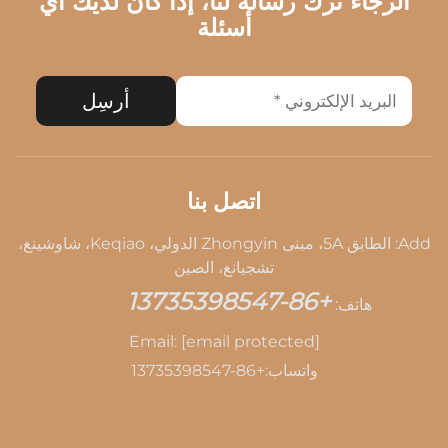
الرجاء ترك رسالة لنا، إذا كان لديك أي
أسئلة
أرسِل
اتصل بنا
Add: الطابق 5A، مبنى Zhongyin الدولي، Keqiao، شاوشينغ،
تشجيانغ، الصين
+86-13735398547
هاتف:
Email:
[email protected]
واتساب:
+86-13735398547