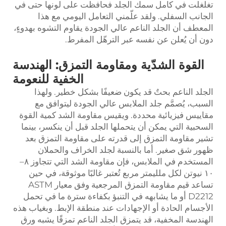
تغلغلت في كامل سمك الجلد فحافظت على لونها حتى في
الجانب السفلي. ولقد علّمني التعامل اليومي مع هذا
المعطف أن الجلد الناعم عالي الجودة يقاوم التشوه بهدوءٍ،
دون أن يُعلن عن نفسه عبر الترهّل المفرط.
القوة الشدّية ومقاومة التمزق: الهندسة
الخفية للنعومة
الجلد الناعم بحتٌ قد يكون ضعيفًا بشكل خطير. ولهذا
السبب، يُصمَّم جلد الملابس عالي الجودة ليتوافق مع
مقاييس فيزيائية محددة. ويقيس مقاومة الشد كمية القوة
السحبية التي يمكن أن يتحملها الجلد قبل أن ينكسر، بينما
تشير مقاومة التمزق إلى قدرته على مقاومة التمزق بعد
ظهور شق صغير. أما بالنسبة لجلد الخراف والحملان
المستخدم في الملابس، فإن مقاومة الشد التي تتجاوز ٨–
١٠ نيوتن لكل ملليمتر مربع تُعتبر غالبًا موثوقة، في حين
تساعد قيم مقاومة التمزق المرجعية وفق معيار ASTM
D2212 أو ما يشابهه في التنبؤ بكفاءة سترة ما في تحمل
الأجسام الحادة أو الإجهادات عند منطقة الإبط. وبغياب هذه
الهندسة المخفية، قد يتمزق الجلد الناعم تمزقًا يشبه ورق