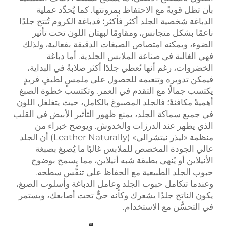
بأن تظل قويةً مع الاحتفاظ بمرونتها. كما يُحدِّد عملية
الدباغة شخصية الجلد أكثر فأكثر؛ فدباغة الكروم تُنتج جلدًا
ناعمًا بشكل متجانس، ومقاومًا لبهتان اللون تحت تأثير
الضوء، ويمكنه امتصاص الصبغات الدقيقة بفعالية، ولذلك
فهي الغالبة في صناعة الملابس الجلدية. أما دباغة
الخضروات، رغم أنها تُعطي جلدًا أكثر صلابةً في البداية،
فيمكن تدويره وتنعيمه للحصول على ملمسٍ لطيفٍ فريدٍ
يكتسب جمالًا مع التقدم في العمر. وتكتسب خطوة الصبغ
أهميةً مكافئةً؛ فالجلد المصبوغ بالكامل، حيث يتغلغل اللون
في جميع سماكة الجلد، يمنع ظهور التأثير الأبيض في القلب
الذي يظهر عند الدرزات والخدوش. ويوضح خبراء من
منظمة «ليذر نيتشرالي» (Leather Naturally) أن الجلد
عالي الجودة المخصص للملابس غالبًا ما يُصبغ بصبغة
الأنيلاين أو يُنهى بطبقة شبه أنيلاين، مما يسمح بوضوح
حبوب الجلد الطبيعية مع الحفاظ على تنفُّس سطحه.
وعندما تتكامل حبوب الجلد وعامل الدباغة وأسلوب الصبغ،
يكون الناتج جلدًا يشعرك وكأنه حيٌّ تحت أصابعك، ويستمر
في التحسُّن مع الاستخدام.