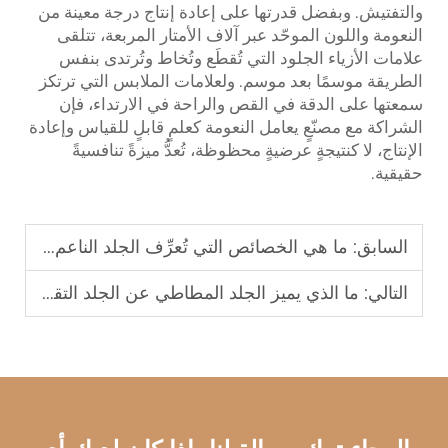
والتفتيش. وبفضل قدرتها على إعادة إنتاج درجة معينة من
النعومة واللون الموحّد عبر آلاف الأمتار المربعة، تتلقى
علامات الأزياء الجلود التي تُقطَع وتُخاط وتُرتدى بنفس
الطريقة موسمًا بعد موسم. ولعلامات الملابس التي ترتكز
سمعتها على الدقة في القص والراحة في الارتداء، فإن
الشراكة مع مصنّعٍ يعامل النعومة كعلمٍ قابلٍ للقياس وإعادة
الإنتاج، لا كنتيجةٍ عرضيةٍ محظوظة، تُعدُّ ميزةً تنافسيةً
حقيقية.
السابق:
ما هي الخصائص التي تُعرِّف الجلد الناعم عالي الجودة المستخدم في الملابس؟
التالي:
ما الذي يميز الجلد المطاطي عن الجلد التقليدي غير المطاطي؟