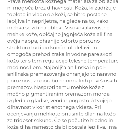
Prava mehkota kožnega materiala za oblačila
ni mogoča brez dihavnosti. Koža, ki zadržuje
toploto in vlago ob koži, se hitro postane
lepljiva in neprijetna, ne glede na to, kako
mehka se zdi na obleki. Visokokakovostne
mehke kože, običajno jagnječa koža ali fina
ovčja nappa, ohranijo odprto porozno
strukturo tudi po končni obdelavi. To
omogoča prehod zraka in vodne pare skozi
kožo ter s tem regulacijo telesne temperature
med nosiljem. Najboljša anilinska in pol-
anilinska premazovanja ohranjajo to naravno
poroznost z uporabo minimalnih površinskih
premazov. Nasproti temu mehke kože z
močno pigmentiranim premazom morda
izgledajo gladke, vendar pogosto žrtvujejo
dihavnost v korist enotnega videza. Pri
ocenjevanju mehkote pritisnite dlan na kožo
za trideset sekund. Če se počutite hladno in
koža diha namesto da bi postala lepljiva, ima