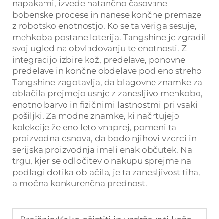
napakami, izvede natančno časovane
bobenske procese in nanese končne premaze
z robotsko enotnostjo. Ko se ta veriga sesuje,
mehkoba postane loterija. Tangshine je zgradil
svoj ugled na obvladovanju te enotnosti. Z
integracijo izbire kož, predelave, ponovne
predelave in končne obdelave pod eno streho
Tangshine zagotavlja, da blagovne znamke za
oblačila prejmejo usnje z zanesljivo mehkobo,
enotno barvo in fizičnimi lastnostmi pri vsaki
pošiljki. Za modne znamke, ki načrtujejo
kolekcije že eno leto vnaprej, pomeni ta
proizvodna osnova, da bodo njihovi vzorci in
serijska proizvodnja imeli enak občutek. Na
trgu, kjer se odločitev o nakupu sprejme na
podlagi dotika oblačila, je ta zanesljivost tiha,
a močna konkurenčna prednost.