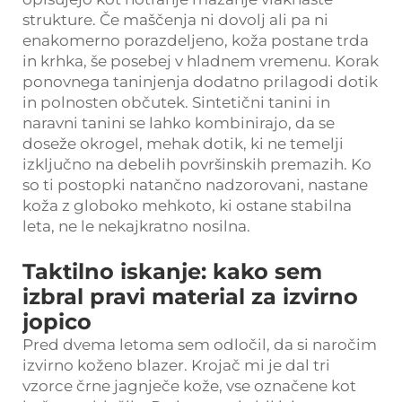
strukture. Če maščenja ni dovolj ali pa ni
enakomerno porazdeljeno, koža postane trda
in krhka, še posebej v hladnem vremenu. Korak
ponovnega taninjenja dodatno prilagodi dotik
in polnosten občutek. Sintetični tanini in
naravni tanini se lahko kombinirajo, da se
doseže okrogel, mehak dotik, ki ne temelji
izključno na debelih površinskih premazih. Ko
so ti postopki natančno nadzorovani, nastane
koža z globoko mehkoto, ki ostane stabilna
leta, ne le nekajkratno nosilna.
Taktilno iskanje: kako sem
izbral pravi material za izvirno
jopico
Pred dvema letoma sem odločil, da si naročim
izvirno koženo blazer. Krojač mi je dal tri
vzorce črne jagnječe kože, vse označene kot