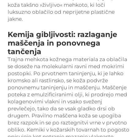
koža takšno »življivo« mehkoto, ki loči
luksuzno oblačilo od neprijetne plastične
jakne.
Kemija gibljivosti: razlaganje
maščenja in ponovnega
tančenja
Trajna mehkota kožnega materiala za oblačila
se doseže na molekularni ravni med mokrimi
postopki. Po prvotnem taninjenju, ki je lahko
kromsko ali rastlinsko, se koža podvrže
ponovnemu taninjenju in maščenju. Maščenje
poteka z emulzificiranimi olji, ki prodrejo med
kolagenovimi vlakni in vsako sveženj
prevlečejo, tako da se vsak gladko drsi ob
drugem. Pravilno maščena koža se upogiba
brez razpok in se po raztegnitvi vrne v prvotno
obliko. Kemiki v kožarskih tovarnah to pogosto
opisujejo kot notranje mazanje vlaknaste