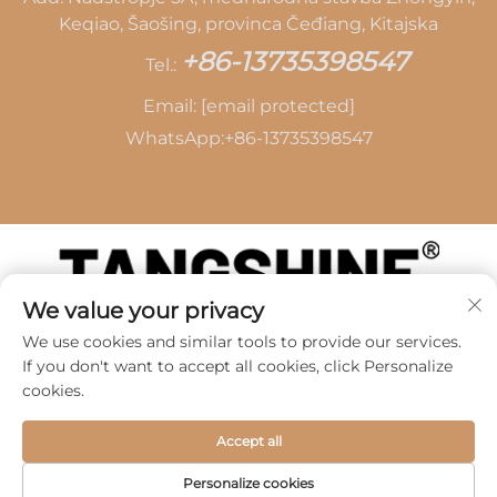
Keqiao, Šaošing, provinca Čeđiang, Kitajska
+86-13735398547
Tel.:
Email:
[email protected]
WhatsApp:
+86-13735398547
We value your privacy
Avtorske pravice © 2026 SHAOXING TANG CAI
We use cookies and similar tools to provide our services.
LEATHER CO., LTD -
Politika zasebnosti
If you don't want to accept all cookies, click Personalize
cookies.
Accept all
Personalize cookies