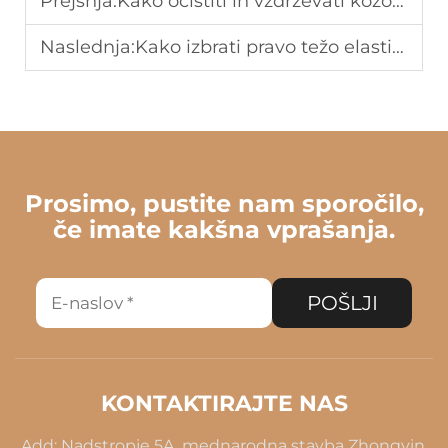
Prejšnja:
Kako očistiti in vzdrževati kožo za sofe, da ohrani nov videz leta?
Naslednja:
Kako izbrati pravo težo elastične kože za vaš projekt oblačil?
Prosimo, pustite nam sporočilo,
če imate kakšna vprašanja.
POŠLJI
KONTAKTIRAJTE NAS
Add: Nadstropje 5A, mednarodna stavba Zhongyin,