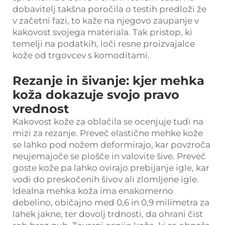
dobavitelj takšna poročila o testih predloži že
v začetni fazi, to kaže na njegovo zaupanje v
kakovost svojega materiala. Tak pristop, ki
temelji na podatkih, loči resne proizvajalce
kože od trgovcev s komoditami.
Rezanje in šivanje: kjer mehka
koža dokazuje svojo pravo
vrednost
Kakovost kože za oblačila se ocenjuje tudi na
mizi za rezanje. Preveč elastične mehke kože
se lahko pod nožem deformirajo, kar povzroča
neujemajoče se plošče in valovite šive. Preveč
goste kože pa lahko ovirajo prebijanje igle, kar
vodi do preskočenih šivov ali zlomljene igle.
Idealna mehka koža ima enakomerno
debelino, običajno med 0,6 in 0,9 milimetra za
lahek jakne, ter dovolj trdnosti, da ohrani čist