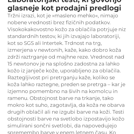
glasneje kot prodajni predlogi
Tržni izrazi, kot je »masleno mehko«, nimajo
nobene vrednosti brez fizičnih podatkov.
Visokokakovostno kožo za oblačila potrjuje niz
standardnih testov, ki jih izvajajo laboratoriji,
kot so SGS ali Intertek. Trdnost na trg,
izmerjena v newtonih, kaže, kako dobro koža
zdrži raztrganje od majhne reze. Vrednost nad
15 newtonov je na splošno zadostna za lahko
kožo iz janječe kože, uporabljeno za oblačila.
Raztegljivost pri pretrganju kaže, koliko se
koža lahko raztegne, preden se pretrga – kar je
izjemno pomembno na šivih na komolcu in
ramenu. Obstojnost barve na trkanje, tako
mokro kot suho, zagotavlja, da koža ne obarva
drugih oblačil ali ne izgubi barve na koži. Testi
obstojnosti barve na svetlobo izpostavijo kožo
simulirani sončni svetlobi, da napovedujejo
spremembo barve v enem letnem času. Ko