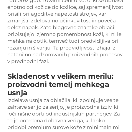
rob brez gub. Tovarni cenijo kožo, ki se obnaša
enotno od kožice do kožice, saj spremenljivost
prisili prilagoditve napetosti strojev, kar
zmanjša izdelovalno učinkovitost in poveča
delež napak. Zato blagovne znamke oblačil
pripisujejo izjemno pomembnost koži, ki ni le
mehka na dotik, temveč tudi predvidljiva pri
rezanju in šivanju. Ta predvidljivost izhaja iz
natančno nadzorovanih proizvodnih procesov
v predhodni fazi.
Skladenost v velikem merilu:
proizvodni temelj mehkega
usnja
Izdelava usnja za oblačila, ki izpolnjuje vse te
zahteve serijo za serijo, je proizvodna izziv, ki
loči nišne obrti od industrijskih partnerjev. Za
to je potrebna dobavna veriga, ki lahko
pridobi premium surove kože z minimalnimi