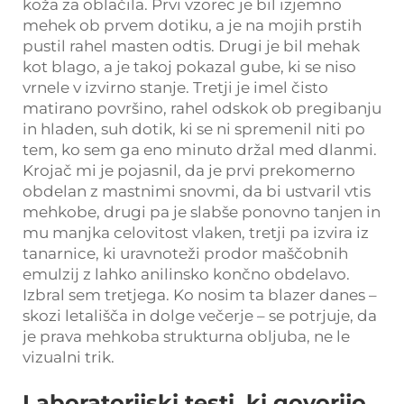
koža za oblačila. Prvi vzorec je bil izjemno
mehek ob prvem dotiku, a je na mojih prstih
pustil rahel masten odtis. Drugi je bil mehak
kot blago, a je takoj pokazal gube, ki se niso
vrnele v izvirno stanje. Tretji je imel čisto
matirano površino, rahel odskok ob pregibanju
in hladen, suh dotik, ki se ni spremenil niti po
tem, ko sem ga eno minuto držal med dlanmi.
Krojač mi je pojasnil, da je prvi prekomerno
obdelan z mastnimi snovmi, da bi ustvaril vtis
mehkobe, drugi pa je slabše ponovno tanjen in
mu manjka celovitost vlaken, tretji pa izvira iz
tanarnice, ki uravnoteži prodor maščobnih
emulzij z lahko anilinsko končno obdelavo.
Izbral sem tretjega. Ko nosim ta blazer danes –
skozi letališča in dolge večerje – se potrjuje, da
je prava mehkoba strukturna obljuba, ne le
vizualni trik.
Laboratorijski testi, ki govorijo