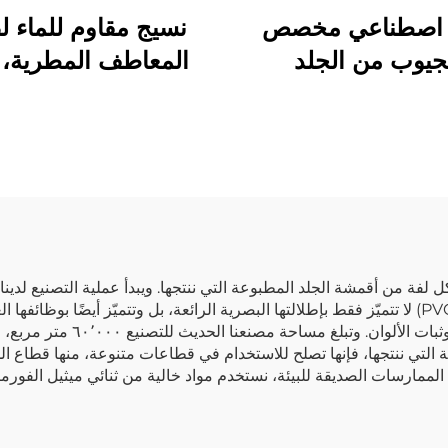
 اصطناعي مخصص
نسيج مقاوم للماء ل
جيوب من الجلد
المعاطف المطرية، 
اصطناعي لصناعة
اصطناعي تركيبي، 
ملابس والسترات
صناعي من مادة PU
 لفة من أقمشة الجلد المطبوعة التي ننتجها. ويبدأ عملية التصنيع لدينا ب
صناعية من البولي يوريثان (PU) والبولي فينيل كلورايد (PVC) لا تتميّز فقط بإطلالتها البصرية الرائعة،
أقمشتنا لفحوصات جودة شاملة، تشم