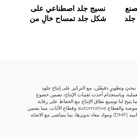
صنع
نسيج جلد اصطناعي على
جلد
شكل جلد تمساح خالٍ من
جلد
مادة DMF، جلد اصطناعي
مخصص
بحثٍ وتطويرٍ دقيقَيْن، مع التركيز على إنتاج جلود
 بل وتتميّز أيضًا بوظائفها العملية. وباستخدام أحدث تقنيات الإنتاج، نضمن خضوع
ل اختبارات المتانة وثبات الألوان. وتبلغ مساحة مصنعنا الحديث للتصنيع ٦٠٬٠٠٠ متر مربع، ما يتيح لنا توسيع نطاق الإنتاج مع الحفاظ على رقابة
صارمة على الجودة. ونتيجةً لمرونة أقمشة الجلد المطبوعة التي ننتجها، فإنها تصلح للاستخدام في قطاعات متنوعة، منها قطاع الموضة والقطاع automotive وقطاع الأثاث، مما يضمن
تلبية احتياجات السوق العالمي المتغيرة. ومع تركيزنا على الممارسات الصديقة للبيئة، نستخدم مواد خالية من ثنائي ميثيل الفورماميد (DMF) ومواد معاد تدويرها، بما يتماشى مع الاتجاه