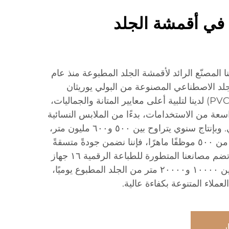
ا في أقمشة الجلد
 المصنّع الرائد لأقمشة الجلد المطبوعة منذ عام
 الجلد الاصطناعي المصنوعة من البولي يوريثان
(PU) والبولي فينيل كلورايد (PVC) لدينا لتلبية أعلى معايير المتانة والجماليات،
سعة من الاستخدامات، بدءًا من الملابس النسائية
والأزياء وحتى التنجيد الصناعي. وبإنتاج سنوي يتراوح بين ٥٠٠ و٦٠٠ مليون متر،
وفريق عمل متخصص مؤلف من ٥٠٠ موظفًا ماهرًا، فإننا نضمن جودةً متسقةً
وتسليمًا في الوقت المحدد. وتضم مصانعنا المتطورة للطباعة الرقمية ١٦ جهاز
طباعة عالي الدقة، وتنتج ما بين ١٠٠٠٠ و٢٠٠٠٠ متر من الجلد المطبوع يوميًا،
لعملاء المتنوعة بكفاءة عالية.
ر