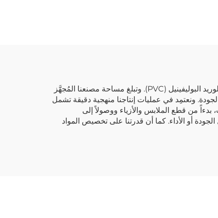
في شركة تانغشاين، نفخر بأننا مصنع رائد للجلود منذ عام 2003، متخصصون في جلود البولي يوريثان الاصطناعية (PU) وجلود كلوريد البوليفينيل (PVC). وتبلغ مساحة مصنعنا المُجهَّز
 الناعم عالية الجودة. ونعتمِد في عمليات إنتاجنا منهجية دقيقة تشمل
، بدءاً من قطع الملابس والأزياء ووصولاً إلى
ِل الجودة أو الأداء. كما أن قدرتنا على تخصيص المواد