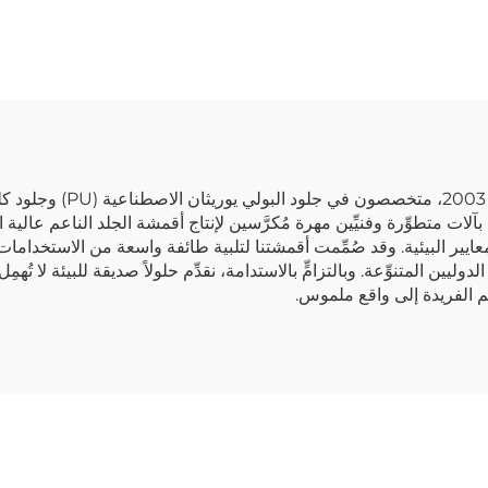
مخصص
٦٠٬٠٠٠ متر مربع، وهو مزوَّد بآلات متطوِّرة وفنيِّين مهرة مُكرَّسين لإنتاج أقمشة الجلد
لمعايير البيئية. وقد صُمِّمت أقمشتنا لتلبية طائفة واسعة من الاستخدامات
يين المتنوِّعة. وبالتزامٍّ بالاستدامة، نقدِّم حلولاً صديقة للبيئة لا تُهم
هم الفريدة إلى واقع ملموس.