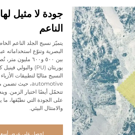
جودة لا مثيل لها
الناعم
يتميّز نسيج الجلد الناعم الخاص
البصرية وتنوّع استخداماته عب
بين ٥٠٠ و٦٠٠ مليو
النسيج مثاليًا لتطبيقات الأزي
automotive، حيث 
تتحمّل أيضًا اختبار الزمن. وي
على الجودة التي نطبّقها، ما ي
والامتثال البيئي.
احصل على عرض أسعا