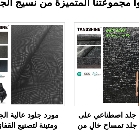
مجموعتنا المتميزة من نسيج الجل
 جلد اصطناعي على
مورد جلود عالية الج
لد تمساح خالٍ من
ومتينة لتصنيع القفا
مادة DMF، جلد اصطناعي