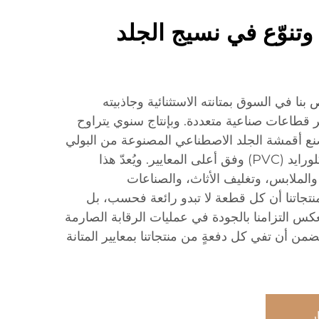
 وتنوّع في نسيج الجلد
 بنا في السوق بمتانته الاستثنائية وجاذبيته
ر قطاعات صناعية متعددة. وبإنتاج سنوي يتراوح
ن متر، تُصنع أقمشة الجلد الاصطناعي المصنوعة من البولي
يوريثان (PU) والبولي فينيل كلورايد (PVC) وفق أعلى المعايير. ويُعدّ هذا
اء والملابس، وتغليف الأثاث، والصناعات
تضمن منتجاتنا أن كل قطعة لا تبدو رائعة فحسب، بل
نعكس التزامنا بالجودة في عمليات الرقابة الصارمة
ضمن أن تفي كل دفعةٍ من منتجاتنا بمعايير المتانة
ر