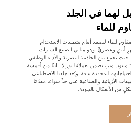
يل لهما في الجلد
وم للماء
مقاوم للماء ليصمد أمام متطلبات الاستخدام
 أنيقٍ وعصريٍّ. وهو مثالي لتصنيع السترات
يث يجمع بين الجاذبية البصرية والأداء الوظيفي
الفعّال. وبإنتاج سنوي يبلغ ٦٠٠ مليون متر، نضمن لعملائنا توريدًا ثابتًا من أقمشة
 احتياجاتهم المحددة بدقة. ويُعد جلدنا الاصطناعي
تطبيقات الأزيائية والصناعية على حدٍّ سواء، مقدّمًا
 شكلٍ من الأشكال بالجودة.
ر