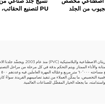
 اصطناعي مخصص
نسيج جلد صناعي من 
جيوب من الجلد
PU لتصنيع الحقائب،
اصطناعي لصناعة
مصنعة للجلد الاصط
ملابس والسترات
في شركة تانغشاين، نفخر بأننا مصنع رائد لجلو
لمتانة والأداء الممتاز. ويتم التحكم بدقة في كل مرحلة من مراحل التصني
رقمية التخصيص، ما يمكِّن العملاء من تنفيذ تصاميمهم الفريدة. سواءً كان
واستدامته، ما يجعله الخيار المفضَّل للصناعات العالمية.