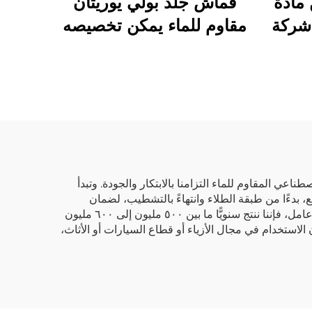
مادة
قماش جلد بولي يوريثان
 شركة
مقاوم للماء يمكن تخصيصه
ناعي
بتصاميم طباعة ويُستخدم
في سترات المطر الخاصة
بالأطفال.
د البولي يوريثان الاصطناعية والبلاستيكية (PVC) منذ عام 2003. ويجسِّد جلدنا الاصطناعي المقاوم للماء التزامنا بالابتكار والجودة. وتبدأ
ع، بدءًا من طبقة الطلاء وانتهاءً بالتشطيب، لضمان
مطابقة منتجاتنا للمعايير الدولية. وبفضل مصنعنا الذي تبلغ مساحته ٦٠٬٠٠٠ متر مربع وعمّاله المهرة العاملين فيه وعددهم ٥٠٠ عامل، فإننا ننتج سنويًّا ما بين ٥٠٠ مليون إلى ٦٠٠ مليون
 الاستخدام في مجال الأزياء أو قطاع السيارات أو الأثاث،