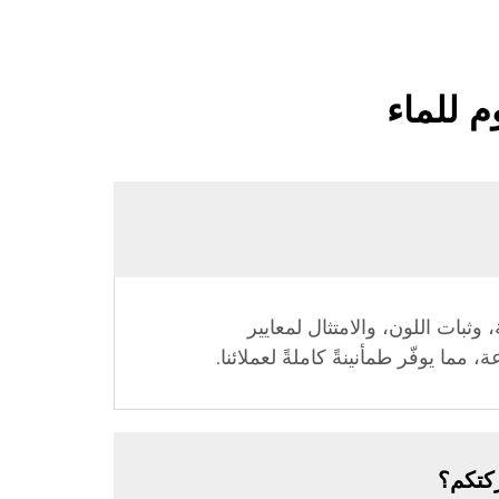
م للماء
 وثبات اللون، والامتثال لمعايير
مما يوفّر طمأنينةً كاملةً لعملائنا.
ركتكم؟