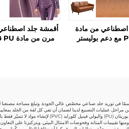
اصطناعي من مادة
أقمشة جلد اصطناعي 
PVC مع دعم بوليستر
مرن م
لحقائب الأرائك
للتمدد في أربعة اتج
مراحل عمليات التصنيع لدينا لضمان أن تفي كل لفة من الجلد بمعايير 
مبتكرة في إنتاج الجلود الاصطناعية المصنوعة من البولي يوريثان (
ا، ومنها تقييمات المتانة وفحوصات الامتثال البيئي. وبتركيزنا على التعا
هائي رؤيتهم ويحقّق متطلبات السوق. كما أن نطاقنا العالمي يمكّننا من