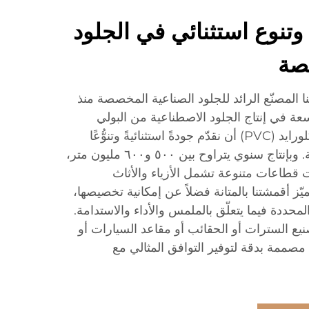
 وتنوع استثنائي في الجلود
صة
 المصنّع الرائد للجلود الصناعية المخصصة منذ
ا الواسعة في إنتاج الجلود الاصطناعية من البولي
يوريثان (PU) والبولي فينيل كلورايد (PVC) أن نقدّم جودةً استثنائيةً وتنوُّعًا
واسعًا في التطبيقات المختلفة. وبإنتاج سنوي يتراوح بين ٥٠٠ و٦٠٠ مليون متر،
بات قطاعات متنوعة تشمل الأزياء والأثاث
ّز أقمشتنا بالمتانة فضلاً عن إمكانية تخصيصها،
المحددة فيما يتعلّق بالملمس والأداء والاستدامة.
نيع السترات أو الحقائب أو مقاعد السيارات أو
مصممة بدقة لتوفير التوافق المثالي مع