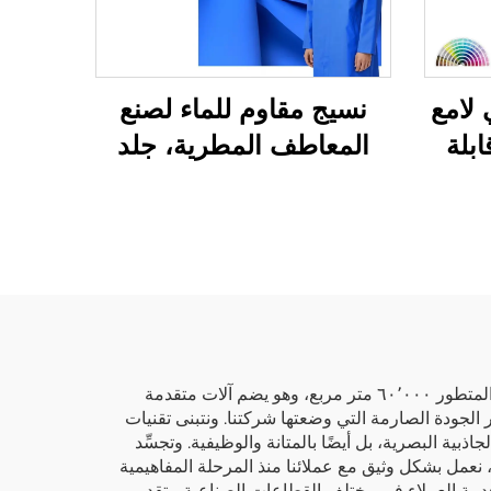
لامع
نسيج مقاوم للماء لصنع
ن مادة PU قابلة
المعاطف المطرية، جلد
اهات
اصطناعي تركيبي، جلد
صناعي من مادة PU
في شركة تانغشاين، ندرك أن عملية الإنتاج تُعدّ عنصرًا حاسمًا في توريد جلد صناعي مخصّص عالي الجودة. وتبلغ مساحة مصنعنا المتطور ٦٠٬٠٠٠ متر مربع، وهو يضم آلات متقدمة
الجودة الصارمة التي وضعتها شركتنا. ونتبنى تقنيات
PU) والبولي فينيل كلورايد (PVC) لإنشاء مواد لا تتميّز فقط بالجاذبية البصرية، بل أيضًا بالمتانة والوظيفية. وتجسِّد
ون، نعمل بشكل وثيق مع عملائنا منذ المرحلة المفاهيمية
 خدمة العملاء في مختلف القطاعات الصناعية، بتقديم