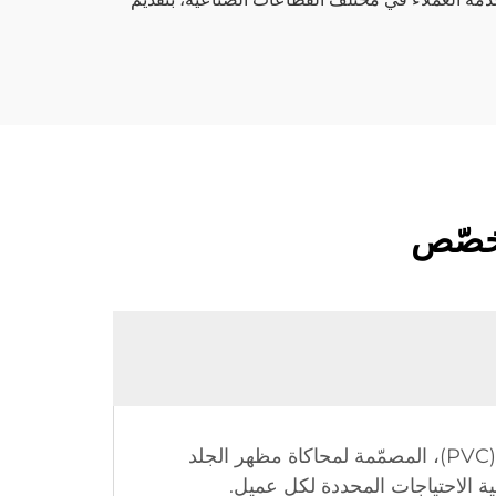
مخصّص
يتكون الجلد الصناعي المخصّص أساسًا من مواد اصطناعية مثل البولي يوريثان (PU) والبولي فينيل كلوريد (PVC)، المصمّمة لمحاكاة مظهر الجلد
ية الاحتياجات المحددة لكل عميل.