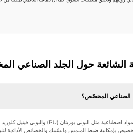
ة الشائعة حول الجلد الصناعي ال
لد الصناعي المخصّص؟
 للتخصيص بإمكانية ضبط الملمس والسُمك والخصائص الأداءية لتلب