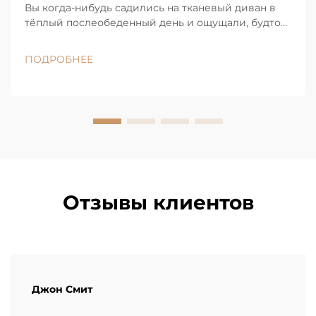
Вы когда-нибудь садились на тканевый диван в
тёплый послеобеденный день и ощущали, будто
сидите на уютном одеяле, удерживающем тепло?
А затем садились на гладкий кожаный диван — и
ПОДРОБНЕЕ
он сразу же казался более освежающим. Причина
этому есть, и она...
Отзывы клиентов
Джон Смит