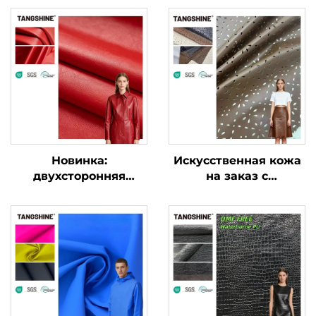
Новинка:
Искусственная кожа
двухсторонняя
на заказ с
эластичная кожа для
карманами,
одежды,
кожеподобная ткань
искусственная кожа
для одежды и курток
на заказ