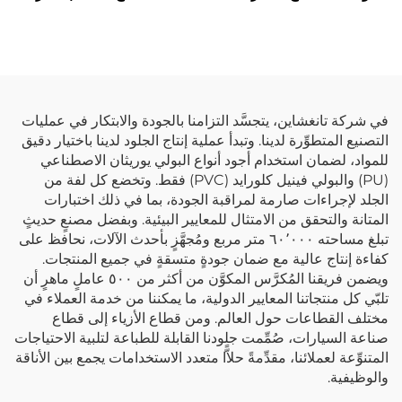
مصنعة للجلد الاصطناعي
في شركة تانغشاين، يتجسَّد التزامنا بالجودة والابتكار في عمليات
التصنيع المتطوِّرة لدينا. وتبدأ عملية إنتاج الجلود لدينا باختيار دقيق
للمواد، لضمان استخدام أجود أنواع البولي يوريثان الاصطناعي
(PU) والبولي فينيل كلورايد (PVC) فقط. وتخضع كل لفة من
الجلد لإجراءات صارمة لمراقبة الجودة، بما في ذلك اختبارات
المتانة والتحقق من الامتثال للمعايير البيئية. وبفضل مصنعٍ حديثٍ
تبلغ مساحته ٦٠٬٠٠٠ متر مربع ومُجهَّزٍ بأحدث الآلات، نحافظ على
كفاءة إنتاج عالية مع ضمان جودةٍ متسقةٍ في جميع المنتجات.
ويضمن فريقنا المُكرَّس المكوَّن من أكثر من ٥٠٠ عاملٍ ماهرٍ أن
تلبّي كل منتجاتنا المعايير الدولية، ما يمكننا من خدمة العملاء في
مختلف القطاعات حول العالم. ومن قطاع الأزياء إلى قطاع
صناعة السيارات، صُمِّمت جلودنا القابلة للطباعة لتلبية الاحتياجات
المتنوِّعة لعملائنا، مقدِّمةً حلاًّا متعدد الاستخدامات يجمع بين الأناقة
والوظيفية.