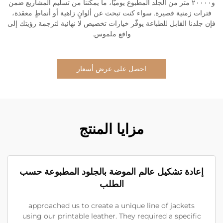
و٢٠٠٠٠ متر من الجلد المطبوع يوميًّا، ما يمكّننا من تسليم المشاريع ضمن
فترات زمنية قصيرة. سواء كنت تبحث عن ألوانٍ زاهية أو أنماطٍ معقدة،
فإن جلدنا القابل للطباعة يوفّر خيارات تخصيص لا نهائية لترجمة رؤيتك إلى
واقع ملموس.
احصل على عرض أسعار
مزايا المنتج
إعادة تشكيل عالم الموضة بالجلود المطبوعة حسب
الطلب
approached us to create a unique line of jackets
using our printable leather. They required a specific