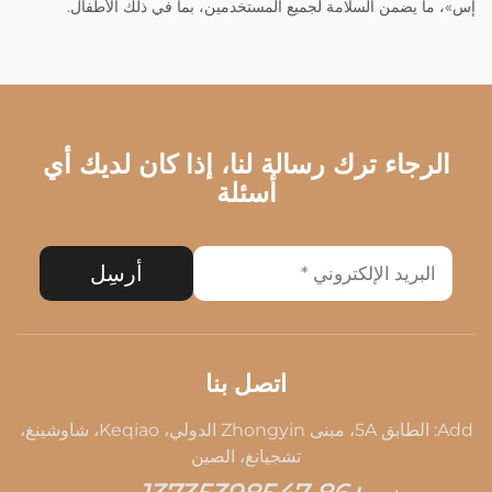
إس»، ما يضمن السلامة لجميع المستخدمين، بما في ذلك الأطفال.
الرجاء ترك رسالة لنا، إذا كان لديك أي
أسئلة
أرسِل
اتصل بنا
Add: الطابق 5A، مبنى Zhongyin الدولي، Keqiao، شاوشينغ،
تشجيانغ، الصين