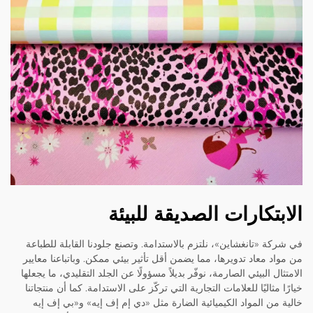
الابتكارات الصديقة للبيئة
في شركة «تانغشاين»، نلتزم بالاستدامة. وتصنع جلودنا القابلة للطباعة
من مواد معاد تدويرها، مما يضمن أقل تأثير بيئي ممكن. وباتباعنا معايير
الامتثال البيئي الصارمة، نوفّر بديلاً مسؤولًا عن الجلد التقليدي، ما يجعلها
خيارًا مثاليًا للعلامات التجارية التي تركّز على الاستدامة. كما أن منتجاتنا
خالية من المواد الكيميائية الضارة مثل «دي إم إف إيه» و«بي إف إيه