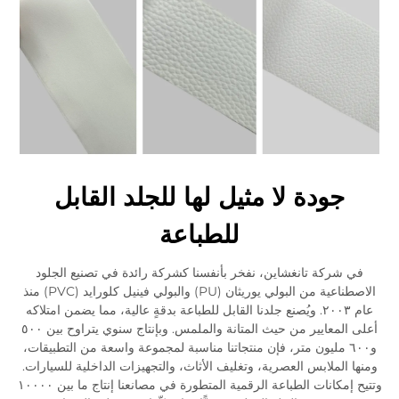
جودة لا مثيل لها للجلد القابل
للطباعة
في شركة تانغشاين، نفخر بأنفسنا كشركة رائدة في تصنيع الجلود
الاصطناعية من البولي يوريثان (PU) والبولي فينيل كلورايد (PVC) منذ
عام ٢٠٠٣. ويُصنع جلدنا القابل للطباعة بدقةٍ عالية، مما يضمن امتلاكه
أعلى المعايير من حيث المتانة والملمس. وبإنتاج سنوي يتراوح بين ٥٠٠
و٦٠٠ مليون متر، فإن منتجاتنا مناسبة لمجموعة واسعة من التطبيقات،
ومنها الملابس العصرية، وتغليف الأثاث، والتجهيزات الداخلية للسيارات.
وتتيح إمكانات الطباعة الرقمية المتطورة في مصانعنا إنتاج ما بين ١٠٠٠٠