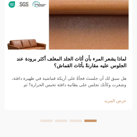
لماذا يشعر المرء بأن أثاث الجلد المغلف أكثر برودة عند
الجلوس عليه مقارنةً بأثاث القماش؟
هل سبق لك أن جلستَ فجأةً على أريكة قماشية في ظهيرة دافئة،
وشعرت وكأنك تجلس على بطانية دافئة تحبس الحرارة؟ ثم
جلستَ على أريكة جلدية أنيقة فشعرت فوراً بأنها أكثر انعاشًا. هناك
سببٌ لذلك، وهو...
عرض المزيد