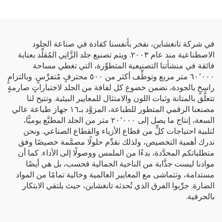
بالأطفال.
في شركة تانغشاين، نفخر بأنفسنا كقادة في صناعة الجلود
الاصطناعية منذ عام ٢٠٠٣. ويتم تصنيع جلد الزَّانِي المُقلِّد بعناية
فائقة في منشأتنا التصنيعية المتطوِّرة، التي تغطي مساحة
٦٠٬٠٠٠ متر مربع وتوظِّف أكثر من ٥٠٠ محترفٍ مُتفرِّسٍ. وبالتزامٍ
راسخٍ بالجودة، نضمن خضوع كل لفافة من الجلد لاختباراتٍ صارمةٍ
تتعلَّق بالمتانة وثبات اللون والامتثال للمعايير البيئية. وتتيح لنا
مصنعنا الرقمي المتطور للطباعة، المزوَّد بـ١٦ جهاز طباعة عالي
السعة، إنتاج ما يصل إلى ٢٠٬٠٠٠ متر من الجلد المطبَّع يوميًّا،
لتلبية احتياجات كلٍّ من قطاع الأزياء والقطاع الصناعي. ونحن
ندرك أهمية التخصيص، ولذلك نقدِّم حلولًا مصمَّمة خصيصًا وفق
متطلباتكم المحدَّدة، بدءًا من الملمس ووصولًا إلى الأداء. كما أن
موادنا ليست جذَّابة من الناحية الجمالية فحسب، بل هي أيضًا
مستدامة، وتتماشى مع المعايير العالمية وخالية تمامًا من المواد
الضارة. جرِّبوا الفرق الذي تُحدثه تانغشاين، حيث يلتقي الابتكار
بالحرفية.