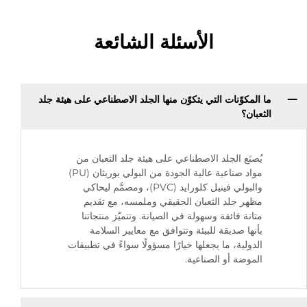
الأسئلة الشائعة
ما المكوّنات التي يتكوّن منها الجلد الاصطناعي على هيئة جلد
الثعبان؟
يُصنَع الجلد الاصطناعي على هيئة جلد الثعبان من
مواد صناعية عالية الجودة من البولي يوريثان (PU)
والبولي فينيل كلورايد (PVC)، ومصمَّم ليحاكي
مظهر جلد الثعبان الحقيقي وملمسه، مع تقديم
متانة فائقة وسهولة في الصيانة. وتتميّز منتجاتنا
بأنها صديقة للبيئة وتتوافق مع معايير السلامة
الدولية، ما يجعلها خيارًا مسؤولًا سواءً في تطبيقات
الموضة أو الصناعية.