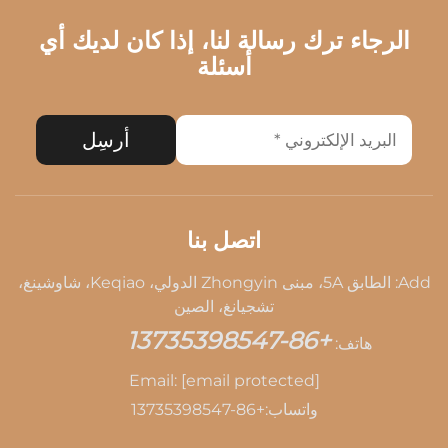
الرجاء ترك رسالة لنا، إذا كان لديك أي
أسئلة
أرسِل
اتصل بنا
Add: الطابق 5A، مبنى Zhongyin الدولي، Keqiao، شاوشينغ،
تشجيانغ، الصين
+86-13735398547
هاتف:
Email:
[email protected]
واتساب:
+86-13735398547