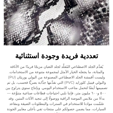
تعددية فريدة وجودة استثنائية
يُقدِّم الجلد الاصطناعي المُقلِّد لجلد الثعبان مزيجًا فريدًا من الأناقة
والمتانة، ما يجعله الخيار الأمثل لمجموعة متنوعة من الاستخدامات.
وليست أقمشة الجلد الاصطناعي المصنوعة من البولي يوريثان (PU)
والبولي فينيل كلورايد (PVC) التي نقدِّمها جذَّابة بصريًّا فحسب، بل تم
تصميمها أيضًا لتحمل متاعب الاستخدام اليومي. وبإنتاج سنوي يتراوح بين
٥٠٠ و٦٠٠ مليون متر، فإننا نلبي احتياجات قطاعات صناعية متنوِّعة —
بدءًا من ملابس الموضة الراقية ووصولًا إلى تنجيد الأثاث المتين. وقد
صُمِّمت موادنا للاستخدام في السترات والبنطلونات الضيقة ومقاعد
السيارات، مما يضمن حصولكم على منتجات تفي بأعلى معايير الجودة