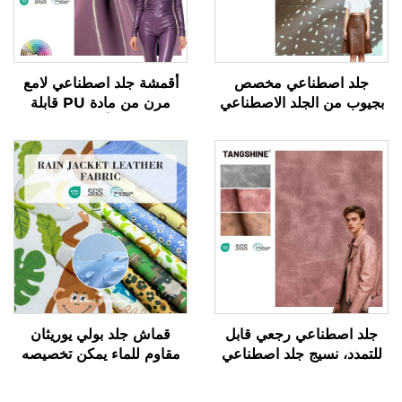
جلد اصطناعي مخصص
أقمشة جلد اصطناعي لامع
بجيوب من الجلد الاصطناعي
مرن من مادة PU قابلة
لصناعة الملابس والسترات
للتمدد في أربعة اتجاهات
جلد اصطناعي رجعي قابل
قماش جلد بولي يوريثان
للتمدد، نسيج جلد اصطناعي
مقاوم للماء يمكن تخصيصه
لتصنيع السترات
بتصاميم طباعة ويُستخدم في
سترات المطر الخاصة