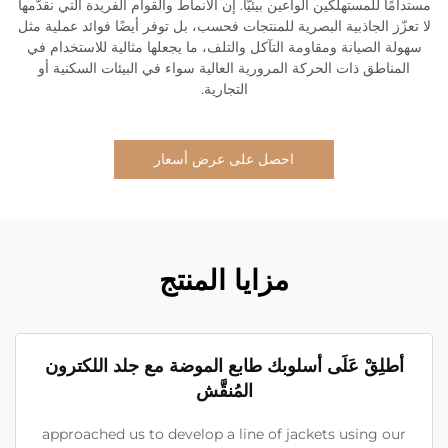
مستدامًا للمستهلكين الواعين بيئيًّا. إن الأنماط والقوام الفريدة التي نقدّمها
لا تعزّز الجاذبية البصرية للمنتجات فحسب، بل توفر أيضًا فوائد عملية مثل
سهولة الصيانة ومقاومة التآكل والتلف، ما يجعلها مثالية للاستخدام في
المناطق ذات الحركة المرورية العالية سواء في البيئات السكنية أو
التجارية.
احصل على عرض أسعار
مزايا المنتج
أطلِقْ عَلَى أسلوبك طابع الموضة مع جلد اللكترون
المُنقَّش
approached us to develop a line of jackets using our