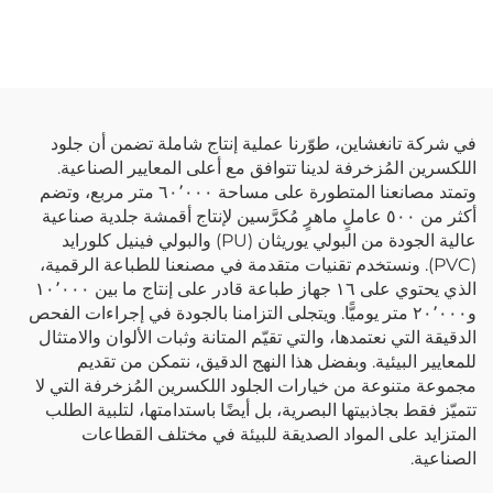
مصنعة للجلد الاصطناعي
لتصنيع السترات
في شركة تانغشاين، طوّرنا عملية إنتاج شاملة تضمن أن جلود
اللكسرين المُزخرفة لدينا تتوافق مع أعلى المعايير الصناعية.
وتمتد مصانعنا المتطورة على مساحة ٦٠٬٠٠٠ متر مربع، وتضم
أكثر من ٥٠٠ عاملٍ ماهرٍ مُكرَّسين لإنتاج أقمشة جلدية صناعية
عالية الجودة من البولي يوريثان (PU) والبولي فينيل كلورايد
(PVC). ونستخدم تقنيات متقدمة في مصنعنا للطباعة الرقمية،
الذي يحتوي على ١٦ جهاز طباعة قادر على إنتاج ما بين ١٠٬٠٠٠
و٢٠٬٠٠٠ متر يوميًّا. ويتجلى التزامنا بالجودة في إجراءات الفحص
الدقيقة التي نعتمدها، والتي تقيّم المتانة وثبات الألوان والامتثال
للمعايير البيئية. وبفضل هذا النهج الدقيق، نتمكن من تقديم
مجموعة متنوعة من خيارات الجلود اللكسرين المُزخرفة التي لا
تتميّز فقط بجاذبيتها البصرية، بل أيضًا باستدامتها، لتلبية الطلب
المتزايد على المواد الصديقة للبيئة في مختلف القطاعات
الصناعية.