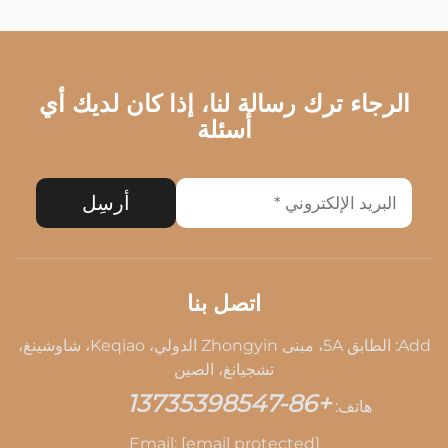
الرجاء ترك رسالة لنا، إذا كان لديك أي
أسئلة
أرسِل
اتصل بنا
Add: الطابق 5A، مبنى Zhongyin الدولي، Keqiao، شاوشينغ،
تشجيانغ، الصين
+86-13735398547
هاتف:
Email:
[email protected]