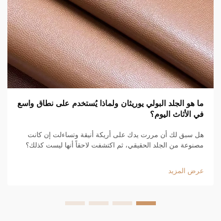
ما هو الجلد البولي يوريثان ولماذا يُستخدم على نطاق واسع
في الأثاث اليوم؟
هل سبق لك أن مررت يدك على أريكة أنيقة وتساءلت إن كانت
مصنوعة من الجلد الحقيقي، ثم اكتشفت لاحقاً أنها ليست كذلك؟
من المرجح أنك كنت تلمس جلداً بولي يوريثان. وهو موجود في كل
مكان هذه الأيام، من أرائك الشقق العصرية إلى الأرائك الفاخرة
عرض المزيد
في...