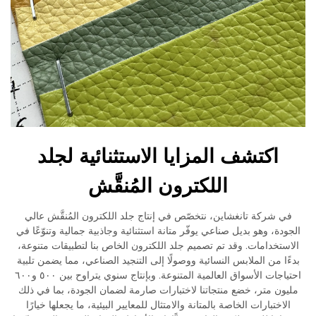
اكتشف المزايا الاستثنائية لجلد
اللكترون المُنقَّش
في شركة تانغشاين، نتخصّص في إنتاج جلد اللكترون المُنقَّش عالي
الجودة، وهو بديل صناعي يوفّر متانة استثنائية وجاذبية جمالية وتنوّعًا في
الاستخدامات. وقد تم تصميم جلد اللكترون الخاص بنا لتطبيقات متنوعة،
بدءًا من الملابس النسائية ووصولًا إلى التنجيد الصناعي، مما يضمن تلبية
احتياجات الأسواق العالمية المتنوعة. وبإنتاج سنوي يتراوح بين ٥٠٠ و٦٠٠
مليون متر، خضع منتجاتنا لاختبارات صارمة لضمان الجودة، بما في ذلك
الاختبارات الخاصة بالمتانة والامتثال للمعايير البيئية، ما يجعلها خيارًا