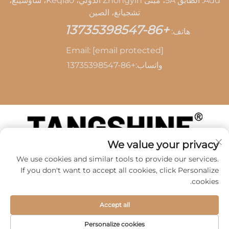
Add: الطابق 5A، مبنى Zhongyin الدولي، Keqiao، شاوشينغ،
تشجيانغ، الصين
+86-13735398547
هاتف:
Email:
[email protected]
واتساب:
+86-13735398547
We value your privacy
حقوق الطبع والنشر © 2026 بواسطة SHAOXING TANG
We use cookies and similar tools to provide our services.
CAI LEATHER CO.,LTD -
سياسة الخصوصية
If you don't want to accept all cookies, click Personalize
cookies.
Accept all
Personalize cookies