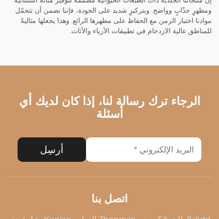
إن منتجاتنا الجلدية ذات الطبعات الحيوانية مصممة لتوفير متانة استثنائية
ومظهرٍ جذّابٍ وواضح. وبتركيزٍ شديد على الجودة، فإننا نضمن أن تتحمّل
موادنا اختبار الزمن مع الحفاظ على مظهرها الرائع. وهذا يجعلها مثاليةً
للمناطق عالية الازدحام في تطبيقات الأزياء والأثاث.
الرجاء ترك رسالة لنا، إذا كان لديك أي
أسئلة
أرسِل
اتصل بنا