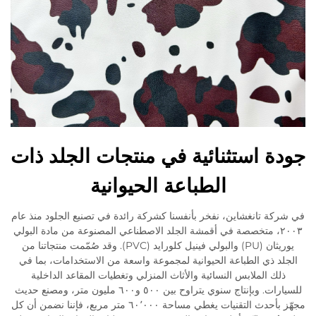
جودة استثنائية في منتجات الجلد ذات
الطباعة الحيوانية
في شركة تانغشاين، نفخر بأنفسنا كشركة رائدة في تصنيع الجلود منذ عام
٢٠٠٣، متخصصة في أقمشة الجلد الاصطناعي المصنوعة من مادة البولي
يوريثان (PU) والبولي فينيل كلورايد (PVC). وقد صُمّمت منتجاتنا من
الجلد ذي الطباعة الحيوانية لمجموعة واسعة من الاستخدامات، بما في
ذلك الملابس النسائية والأثاث المنزلي وتغطيات المقاعد الداخلية
للسيارات. وبإنتاج سنوي يتراوح بين ٥٠٠ و٦٠٠ مليون متر، ومصنع حديث
مجهّز بأحدث التقنيات يغطي مساحة ٦٠٬٠٠٠ متر مربع، فإننا نضمن أن كل