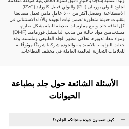
وتبدأ عملية إنتاجنا باختيارٍ دقيق للمواد الخام، يليه صياغة متقدمة
لجلود البولي يوريثان (PU) والبولي فينيل كلورايد (PVC)
الاصطناعية. وبفضل أكثر من ٥٠٠ عاملٍ ماهر، تعمل مصانعنا
بتقنيات حديثة متطورة تضمن ثبات الجودة والأداء الاستثنائي في
كل لفافة جلد. ونتبع ممارسات صديقة للبيئة بشكل صارم،
مستخدمين مواد خالية من مذيب الدايميثيل فورماميد (DMF)
ومواد معاد تدويرها تحاكي مظهر الجلد الطبيعي وملمسه. وقد
جعلت التزاماتنا بالاستدامة والجودة شركتنا شريكًا موثوقًا به
للعلامات التجارية العالمية العاملة في مختلف القطاعات.
الأسئلة الشائعة حول جلد بطباعة
الحيوانات
كيف تضمنون جودة منتجاتكم الجلدية؟