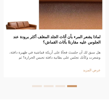
لماذا يشعر المرء بأن أثاث الجلد المغلف أكثر برودة عند
الجلوس عليه مقارنةً بأثاث القماش؟
هل سبق لك أن جلستَ فجأةً على أريكة قماشية في ظهيرة دافئة،
وشعرت وكأنك تجلس على بطانية دافئة تحبس الحرارة؟ ثم
جلستَ على أريكة جلدية أنيقة فشعرت فوراً بأنها أكثر انعاشًا. هناك
سببٌ لذلك، وهو...
عرض المزيد