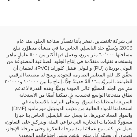
اصطناعي تركيبي، جلد
لتصنيع السترات
صناعي من مادة PU
في شركة تانغشاين، نفخر بأننا نتصدَّر صناعة الجلود منذ عام
2003. ويُصنَّع جلد البايسلِي الخاص بنا في منشأة متطوِّرة تبلغ
مساحتها ٦٠٬٠٠٠ متر مربع، ويعمل فيها أكثر من ٥٠٠ عاملٍ ماهر.
ونستخدم تقنيات متقدِّمة في إنتاج الجلود الصناعية المصنوعة من
البولي يوريثان (PU) والبولي فينيل كلورايد (PVC)، لضمان أن
تحقِّق كل لفةٍ المعايير الصارمة للجودة. وتتيح لنا مصنعنا الرقمي
للطباعة، المزوَّد بـ١٦ آلةً حديثةً جدًّا، إنتاج ما بين ١٠٬٠٠٠ و٢٠٬٠٠٠
مترٍ من الجلد المطبَّع عالي الجودة يوميًّا. وهذه القدرة لا تدعم
نطاق منتجاتنا الواسع فحسب، بل تمكننا أيضًا من الاستجابة
السريعة لمتطلبات السوق. ويتجلَّى التزامنا بالاستدامة في
استخدامنا للمواد الخالية من مذيب الديميثيل فورماميد (DMF)
والمواد المعاد تدويرها، ما يجعل جلد البايسلِي الخاص بنا خيارًا
مسؤولًا للعلامات التجارية التي تراعي البيئة. وبتركيزٍ على التعاون،
نعمل عن كثب مع عملائنا منذ مرحلة الفكرة وحتى مرحلة الإنجاز،
لضمان أن يجسِّد كل منتج رؤيتهم ويلبي احتياجاتهم المحددة.