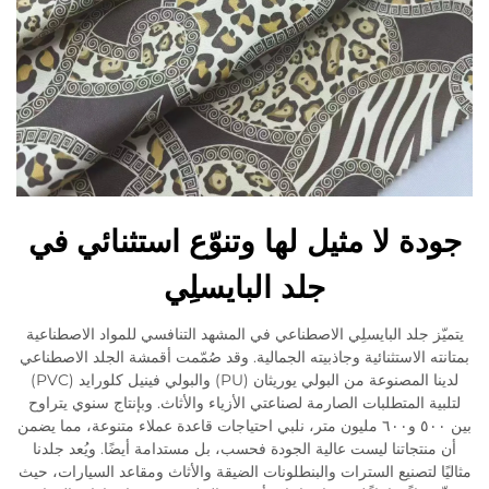
جودة لا مثيل لها وتنوّع استثنائي في
جلد البايسلِي
يتميّز جلد البايسلِي الاصطناعي في المشهد التنافسي للمواد الاصطناعية
بمتانته الاستثنائية وجاذبيته الجمالية. وقد صُمّمت أقمشة الجلد الاصطناعي
لدينا المصنوعة من البولي يوريثان (PU) والبولي فينيل كلورايد (PVC)
لتلبية المتطلبات الصارمة لصناعتي الأزياء والأثاث. وبإنتاج سنوي يتراوح
بين ٥٠٠ و٦٠٠ مليون متر، نلبي احتياجات قاعدة عملاء متنوعة، مما يضمن
أن منتجاتنا ليست عالية الجودة فحسب، بل مستدامة أيضًا. ويُعد جلدنا
مثاليًا لتصنيع السترات والبنطلونات الضيقة والأثاث ومقاعد السيارات، حيث