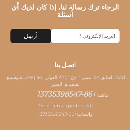
الرجاء ترك رسالة لنا، إذا كان لديك أي
أسئلة
أرسِل
اتصل بنا
Add: الطابق 5A، مبنى Zhongyin الدولي، Keqiao، شاوشينغ،
تشجيانغ، الصين
+86-13735398547
هاتف:
Email:
[email protected]
واتساب:
+86-13735398547