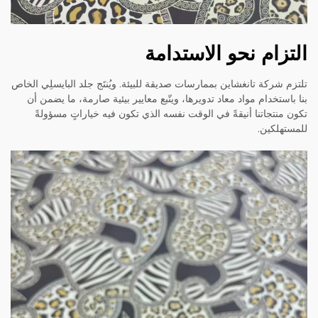
التزام نحو الاستدامة
تلتزم شركة تانغشاين بممارسات صديقة للبيئة. ويُنتَج جلد البايسلِي الخاص
بنا باستخدام مواد معاد تدويرها، ويتّبع معايير بيئية صارمة، ما يضمن أن
تكون منتجاتنا أنيقةً في الوقت نفسه الذي تكون فيه خياراتٍ مسؤولةً
للمستهلكين.