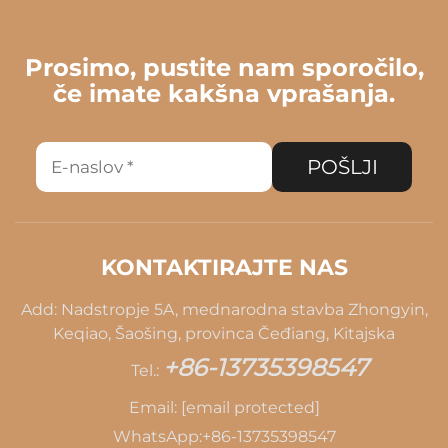
Prosimo, pustite nam sporočilo,
če imate kakšna vprašanja.
POŠLJI
KONTAKTIRAJTE NAS
Add: Nadstropje 5A, mednarodna stavba Zhongyin,
Keqiao, Šaošing, provinca Čeđiang, Kitajska
+86-13735398547
Tel.:
Email:
[email protected]
WhatsApp:
+86-13735398547