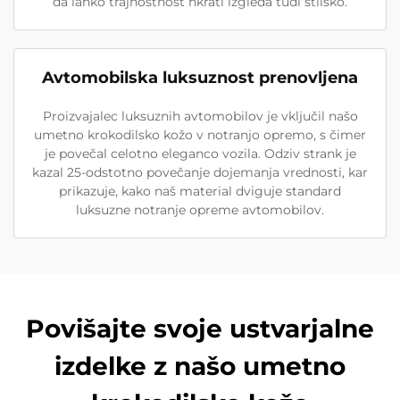
da lahko trajnostnost hkrati izgleda tudi stilsko.
Avtomobilska luksuznost prenovljena
Proizvajalec luksuznih avtomobilov je vključil našo
umetno krokodilsko kožo v notranjo opremo, s čimer
je povečal celotno eleganco vozila. Odziv strank je
kazal 25-odstotno povečanje dojemanja vrednosti, kar
prikazuje, kako naš material dviguje standard
luksuzne notranje opreme avtomobilov.
Povišajte svoje ustvarjalne
izdelke z našo umetno