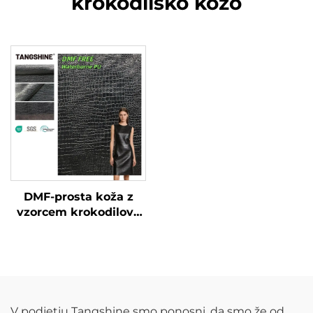
krokodilsko kožo
DMF-prosta koža z
vzorcem krokodilove
kože, po meri izdelana
umetna koža
V podjetju Tangshine smo ponosni, da smo že od