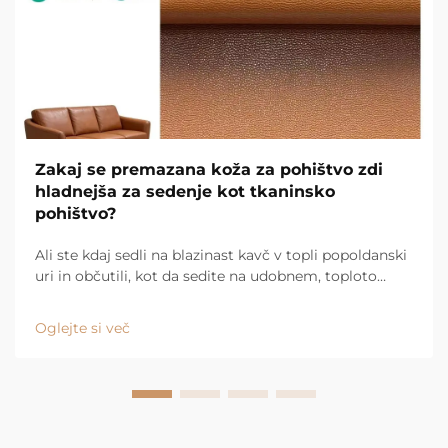
Zakaj se premazana koža za pohištvo zdi
hladnejša za sedenje kot tkaninsko
pohištvo?
Ali ste kdaj sedli na blazinast kavč v topli popoldanski
uri in občutili, kot da sedite na udobnem, toploto
zadržujočem odejku? Nato sedite na gladak kožen
kavč in se takoj počutite osveženo. Za to obstaja
Oglejte si več
razlog, in ...