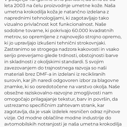
leta 2003 na čelu proizvodnje umetne kože. Naša
umetna krokodilja koža je natančno izdelana z
naprednimi tehnologijami, ki zagotavljajo tako
vizualno privlačnost kot funkcionalnost. Naše
sodobne tovarne, ki pokrivajo 60.000 kvadratnih
metrov, so opremljene z najnovejšo strojno opremo,
ki jo upravljajo izkušeni tehnični strokovnjaki.
Zastranimo se strogega nadzora kakovosti in vsako
serijo preverjamo glede trdnosti, obstojnosti barve
in skladnosti z okoljskimi standardi. S svojim
zavezovanjem do trajnostnega razvoja so naši
materiali brez DMF-a in izdelani iz recikliranih
surovin, kar jih naredi odgovoren izbor za blagovne
znamke, ki so osredotočene na varstvo okolja. Naše
obsežne raziskovalno-razvojne zmogljivosti nam
omogočajo prilagajanje tekstur, barv in površin, da
ustrezamo specifičnim zahtevam strank, kar
zagotavlja, da je vsak izdelek resničen odraz njihove
vizije. Od modne oblačilne modne industrije do
avtomobilskih notranjosti je naša umetna krokodilja