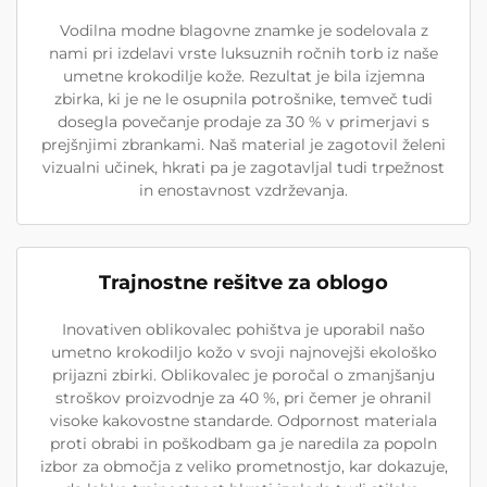
Vodilna modne blagovne znamke je sodelovala z
nami pri izdelavi vrste luksuznih ročnih torb iz naše
umetne krokodilje kože. Rezultat je bila izjemna
zbirka, ki je ne le osupnila potrošnike, temveč tudi
dosegla povečanje prodaje za 30 % v primerjavi s
prejšnjimi zbrankami. Naš material je zagotovil želeni
vizualni učinek, hkrati pa je zagotavljal tudi trpežnost
in enostavnost vzdrževanja.
Trajnostne rešitve za oblogo
Inovativen oblikovalec pohištva je uporabil našo
umetno krokodiljo kožo v svoji najnovejši ekološko
prijazni zbirki. Oblikovalec je poročal o zmanjšanju
stroškov proizvodnje za 40 %, pri čemer je ohranil
visoke kakovostne standarde. Odpornost materiala
proti obrabi in poškodbam ga je naredila za popoln
izbor za območja z veliko prometnostjo, kar dokazuje,