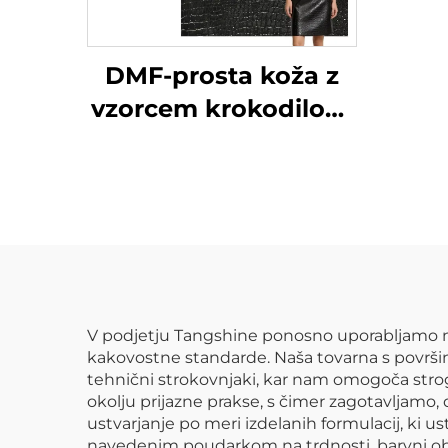
DMF-prosta koža z
vzorcem krokodilove
kože, po meri
izdelana umetna
koža
V podjetju Tangshine ponosno uporabljamo naj
kakovostne standarde. Naša tovarna s površin
tehnični strokovnjaki, kar nam omogoča strog
okolju prijazne prakse, s čimer zagotavljamo,
ustvarjanje po meri izdelanih formulacij, ki 
navedenim poudarkom na trdnosti, barvni obst