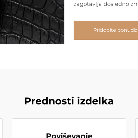
zagotavlja dosledno zmo
Pridobite ponudb
Prednosti izdelka
Poviševanje