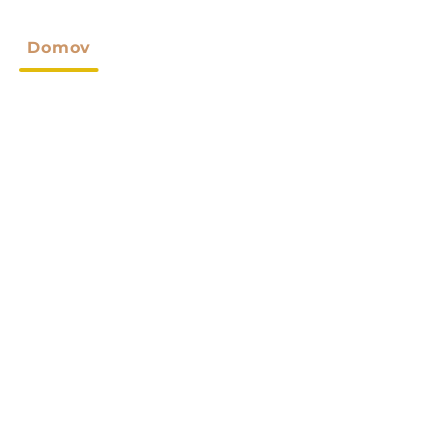
Domov
O Nas
Izdelki
Po Meri
Novice