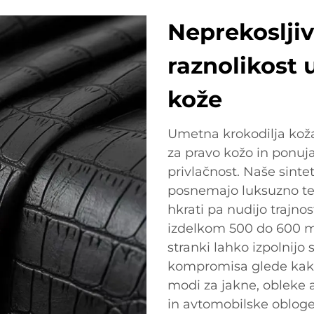
Neprekosljiv
raznolikost 
kože
Umetna krokodilja kož
za pravo kožo in ponuja
privlačnost. Naše sinte
posnemajo luksuzno tek
hkrati pa nudijo trajnos
izdelkom 500 do 600 mi
stranki lahko izpolnijo
kompromisa glede kakov
modi za jakne, obleke al
in avtomobilske obloge