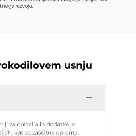
stnega razvoja.
rokodilovem usnju
ji za oblačila in dodatke, v
cijah, kot so zaščitna oprema.