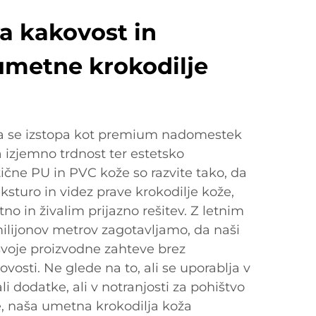
a kakovost in
umetne krokodilje
a se izstopa kot premium nadomestek
 izjemno trdnost ter estetsko
tične PU in PVC kože so razvite tako, da
sturo in videz prave krokodilje kože,
tno in živalim prijazno rešitev. Z letnim
lijonov metrov zagotavljamo, da naši
 svoje proizvodne zahteve brez
osti. Ne glede na to, ali se uporablja v
i dodatke, ali v notranjosti za pohištvo
, naša umetna krokodilja koža