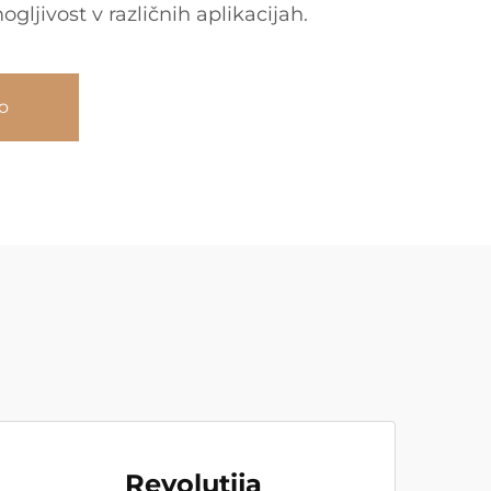
gljivost v različnih aplikacijah.
o
Revolutija