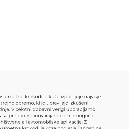
s umetne krokodilje kože izpolnjuje najvišje
ojno opremo, ki jo upravljajo izkušeni
nje. V celotni dobavni verigi uporabljamo
ni. Naša predanost inovacijam nam omogoča
ištvene ali avtomobilske aplikacije. Z
ja umetna krokodilja koža podjetja Tangshine