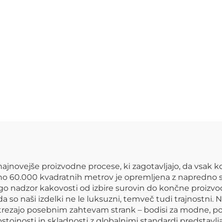
novejše proizvodne procese, ki zagotavljajo, da vsak ko
o 60.000 kvadratnih metrov je opremljena z napredno str
o nadzor kakovosti od izbire surovin do končne proizvod
 da so naši izdelki ne le luksuzni, temveč tudi trajnost
ustrezajo posebnim zahtevam strank – bodisi za modne, poh
ojnosti in skladnosti z globalnimi standardi predstavl