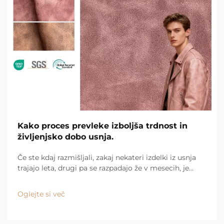
Kako proces prevleke izboljša trdnost in
življenjsko dobo usnja.
Če ste kdaj razmišljali, zakaj nekateri izdelki iz usnja
trajajo leta, drugi pa se razpadajo že v mesecih, je
odgovor običajno zaščitna prevleka. Dobra prevleka
deluje kot nevidni ščit. Prevzame vso vsakodnevno
Oglejte si več
obremenitev in poškodbe, tako da usnje ...