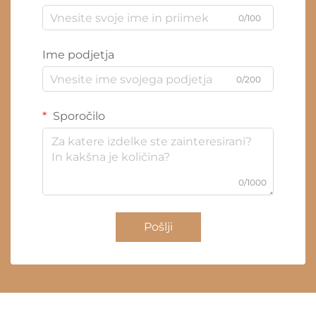
0/100
Ime podjetja
0/200
Sporočilo
0/1000
Pošlji