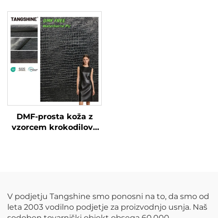
DMF-prosta koža z
vzorcem krokodilove
kože, po meri izdelana
umetna koža
V podjetju Tangshine smo ponosni na to, da smo od
leta 2003 vodilno podjetje za proizvodnjo usnja. Naš
sodoben tovarniški objekt obsega 60.000