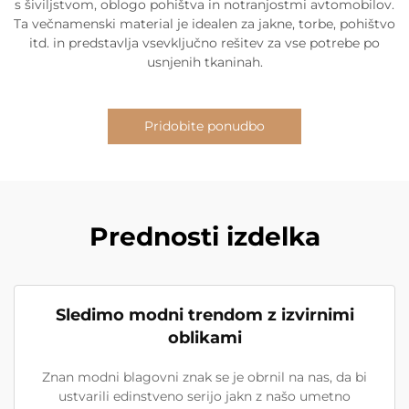
s šiviljstvom, oblogo pohištva in notranjostmi avtomobilov.
Ta večnamenski material je idealen za jakne, torbe, pohištvo
itd. in predstavlja vsevključno rešitev za vse potrebe po
usnjenih tkaninah.
Pridobite ponudbo
Prednosti izdelka
Sledimo modni trendom z izvirnimi
oblikami
Znan modni blagovni znak se je obrnil na nas, da bi
ustvarili edinstveno serijo jakn z našo umetno