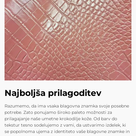
Najboljša prilagoditev
Razumemo, da ima vsaka blagovna znamka svoje posebne
potrebe. Zato ponujamo široko paleto možnosti za
prilagajanje naše umetne krokodilje kože. Od barv do
tekstur tesno sodelujemo z vami, da ustvarimo izdelek, ki
se popolnoma ujema z identiteto vaše blagovne znamke in