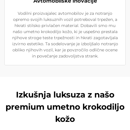
Avtomobilske inovacije
Vodilni proizvajalec avtomobilov je za notranjo
opremo svojih luksuznih vozil potreboval trpežen, a
hkrati stilsko privlačen material. Dobavili smo mu
našo umetno krokodiljo kožo, ki je uspešno prestala
njihove stroge teste trpežnosti in hkrati zagotavljala
izvirno estetiko. Ta sodelovanje je izboljšalo notranjo
obliko njihovih vozil, kar je povzročilo odlične ocene
in povečanje zadovoljstva strank.
Izkušnja luksuza z našo
premium umetno krokodiljo
kožo