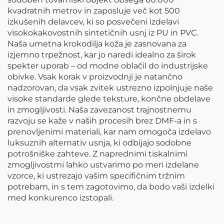
kvadratnih metrov in zaposluje več kot 500
izkušenih delavcev, ki so posvečeni izdelavi
visokokakovostnih sintetičnih usnj iz PU in PVC.
Naša umetna krokodilja koža je zasnovana za
izjemno trpežnost, kar jo naredi idealno za širok
spekter uporab – od modne oblačil do industrijske
obivke. Vsak korak v proizvodnji je natančno
nadzorovan, da vsak zvitek ustrezno izpolnjuje naše
visoke standarde glede teksture, končne obdelave
in zmogljivosti. Naša zavezanost trajnostnemu
razvoju se kaže v naših procesih brez DMF-a in s
prenovljenimi materiali, kar nam omogoča izdelavo
luksuznih alternativ usnja, ki odbijajo sodobne
potrošniške zahteve. Z naprednimi tiskalnimi
zmogljivostmi lahko ustvarimo po meri izdelane
vzorce, ki ustrezajo vašim specifičnim tržnim
potrebam, in s tem zagotovimo, da bodo vaši izdelki
med konkurenco izstopali.