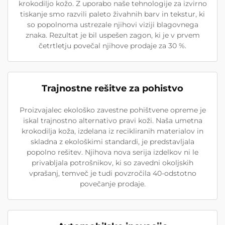
krokodiljo kožo. Z uporabo naše tehnologije za izvirno
tiskanje smo razvili paleto živahnih barv in tekstur, ki
so popolnoma ustrezale njihovi viziji blagovnega
znaka. Rezultat je bil uspešen zagon, ki je v prvem
četrtletju povečal njihove prodaje za 30 %.
Trajnostne rešitve za pohistvo
Proizvajalec ekološko zavestne pohištvene opreme je
iskal trajnostno alternativo pravi koži. Naša umetna
krokodilja koža, izdelana iz recikliranih materialov in
skladna z ekološkimi standardi, je predstavljala
popolno rešitev. Njihova nova serija izdelkov ni le
privabljala potrošnikov, ki so zavedni okoljskih
vprašanj, temveč je tudi povzročila 40-odstotno
povečanje prodaje.