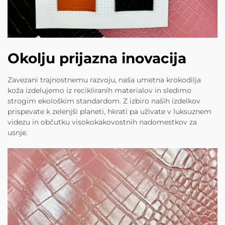
Okolju prijazna inovacija
Zavezani trajnostnemu razvoju, naša umetna krokodilja
koža izdelujemo iz recikliranih materialov in sledimo
strogim ekološkim standardom. Z izbiro naših izdelkov
prispevate k zelenjši planeti, hkrati pa uživate v luksuznem
videzu in občutku visokokakovostnih nadomestkov za
usnje.