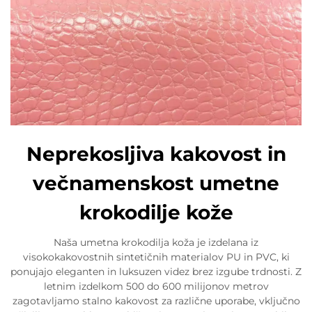
Neprekosljiva kakovost in
večnamenskost umetne
krokodilje kože
Naša umetna krokodilja koža je izdelana iz
visokokakovostnih sintetičnih materialov PU in PVC, ki
ponujajo eleganten in luksuzen videz brez izgube trdnosti. Z
letnim izdelkom 500 do 600 milijonov metrov
zagotavljamo stalno kakovost za različne uporabe, vključno