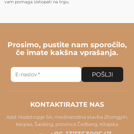
vam pomaga izstopati na trgu.
Prosimo, pustite nam sporočilo,
če imate kakšna vprašanja.
POŠLJI
KONTAKTIRAJTE NAS
Add: Nadstropje 5A, mednarodna stavba Zhongyin,
Keqiao, Šaošing, provinca Čeđiang, Kitajska