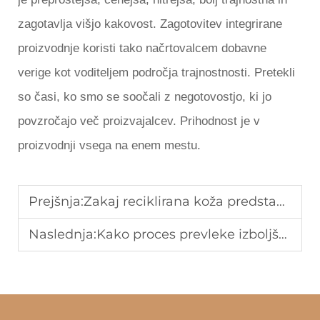
zagotavlja višjo kakovost. Zagotovitev integrirane
proizvodnje koristi tako načrtovalcem dobavne
verige kot voditeljem področja trajnostnosti. Pretekli
so časi, ko smo se soočali z negotovostjo, ki jo
povzročajo več proizvajalcev. Prihodnost je v
proizvodnji vsega na enem mestu.
Prejšnja:
Zakaj reciklirana koža predstavlja pristop krožnega gospodarstva v tekstilni industriji?
Naslednja:
Kako proces prevleke izboljša trdnost in življenjsko dobo usnja.