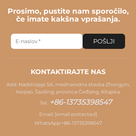
Prosimo, pustite nam sporočilo,
če imate kakšna vprašanja.
POŠLJI
KONTAKTIRAJTE NAS
Add: Nadstropje 5A, mednarodna stavba Zhongyin,
Keqiao, Šaošing, provinca Čeđiang, Kitajska
+86-13735398547
Tel.:
Email:
[email protected]
WhatsApp:
+86-13735398547