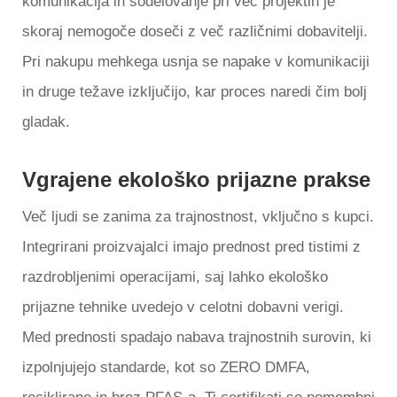
komunikacija in sodelovanje pri več projektih je
skoraj nemogoče doseči z več različnimi dobavitelji.
Pri nakupu mehkega usnja se napake v komunikaciji
in druge težave izključijo, kar proces naredi čim bolj
gladak.
Vgrajene ekološko prijazne prakse
Več ljudi se zanima za trajnostnost, vključno s kupci.
Integrirani proizvajalci imajo prednost pred tistimi z
razdrobljenimi operacijami, saj lahko ekološko
prijazne tehnike uvedejo v celotni dobavni verigi.
Med prednosti spadajo nabava trajnostnih surovin, ki
izpolnjujejo standarde, kot so ZERO DMFA,