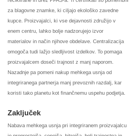
reciklirane in brez PFAS-a. Ti certifikati so pomembni
za blagovne znamke, ki ciljajo ekološko zavedne
kupce. Proizvajalci, ki vse dejavnosti združijo v
enem centru, lahko bolje nadzorujejo izvor
materialov in način njihove obdelave. Centralizacija
omogoča tudi lažjo sledljivost izdelkov. To pomaga
proizvajalcem doseči trajnost z manj naporom.
Nazadnje pa pomeni nakup mehkega usnja od
integriranega partnerja manj prevoznih razdalj, kar
koristi tako planetu kot finančnemu uspehu podjetja.
Zaključek
Nabava mehkega usnja pri integriranem proizvajalcu
je preprostejša, cenejša, hitrejša, bolj trajnostna in