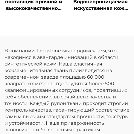
поставщик прочной и
Водонепроницаемая
высококачественной
искусственная кожа
кожи для перчаток
из ПУ может быть
изготовлена с
индивидуальными
принтами и
используется для
детских дождевых
В компании Tangshine мы гордимся тем, что
курток.
находимся в авангарде инноваций в области
синтетической кожи. Наша эластичная
кожзаменительная ткань производится на
современном заводе площадью 60 000
квадратных метров, где трудятся более 500
квалифицированных сотрудников, посвятивших
себя обеспечению высочайшего качества и
точности. Каждый рулон ткани проходит строгий
контроль качества, гарантирующий соответствие
самым высоким стандартам прочности, текстуры
и устойчивости. Наша приверженность
экологически безопасным практикам