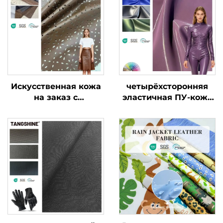
Искусственная кожа
четырёхсторонняя
на заказ с
эластичная ПУ-кожа
карманами,
с блестящей
кожеподобная ткань
патентованной
для одежды и курток
отделкой