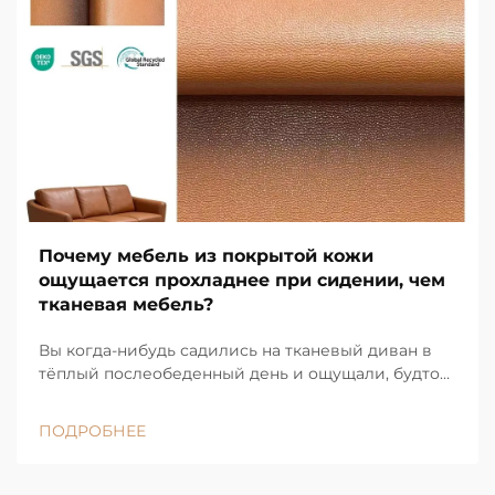
Почему мебель из покрытой кожи
ощущается прохладнее при сидении, чем
тканевая мебель?
Вы когда-нибудь садились на тканевый диван в
тёплый послеобеденный день и ощущали, будто
сидите на уютном одеяле, удерживающем тепло?
А затем садились на гладкий кожаный диван — и
ПОДРОБНЕЕ
он сразу же казался более освежающим. Причина
этому есть, и она...