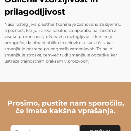
prilagodljivost
Naša raztegljiva pleather tkanina je zasnovana za izjemno
trpežnost, kar jo naredi idealno za uporabo na mestih z
visoko prometnostjo. Naravna raztegljivost tkanine ji
omogoča, da ohrani obliko in celovitost skozi čas, kar
zmanjšuje potrebo po pogostih zamenjavah. To ne le
zmanjšuje stroške, temveč tudi zmanjšuje odpadke, kar
ustreza trajnostnim praksam v proizvodnji.
Prosimo, pustite nam sporočilo,
če imate kakšna vprašanja.