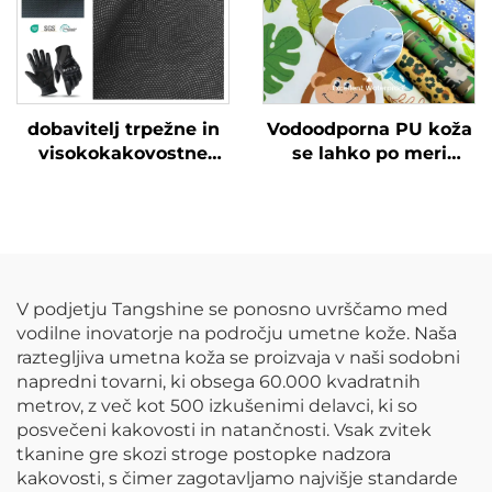
dobavitelj trpežne in
Vodoodporna PU koža
visokokakovostne
se lahko po meri
kože za rokavice
tiskajo z različnimi
vzorci in se uporablja
za dežne jakne za
otroke.
V podjetju Tangshine se ponosno uvrščamo med
vodilne inovatorje na področju umetne kože. Naša
raztegljiva umetna koža se proizvaja v naši sodobni
napredni tovarni, ki obsega 60.000 kvadratnih
metrov, z več kot 500 izkušenimi delavci, ki so
posvečeni kakovosti in natančnosti. Vsak zvitek
tkanine gre skozi stroge postopke nadzora
kakovosti, s čimer zagotavljamo najvišje standarde