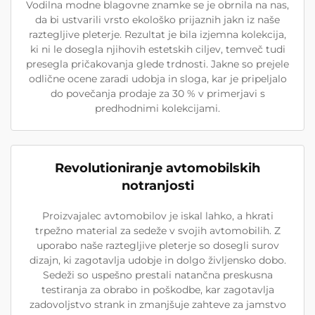
Vodilna modne blagovne znamke se je obrnila na nas,
da bi ustvarili vrsto ekološko prijaznih jakn iz naše
raztegljive pleterje. Rezultat je bila izjemna kolekcija,
ki ni le dosegla njihovih estetskih ciljev, temveč tudi
presegla pričakovanja glede trdnosti. Jakne so prejele
odlične ocene zaradi udobja in sloga, kar je pripeljalo
do povečanja prodaje za 30 % v primerjavi s
predhodnimi kolekcijami.
Revolutioniranje avtomobilskih
notranjosti
Proizvajalec avtomobilov je iskal lahko, a hkrati
trpežno material za sedeže v svojih avtomobilih. Z
uporabo naše raztegljive pleterje so dosegli surov
dizajn, ki zagotavlja udobje in dolgo življensko dobo.
Sedeži so uspešno prestali natančna preskusna
testiranja za obrabo in poškodbe, kar zagotavlja
zadovoljstvo strank in zmanjšuje zahteve za jamstvo