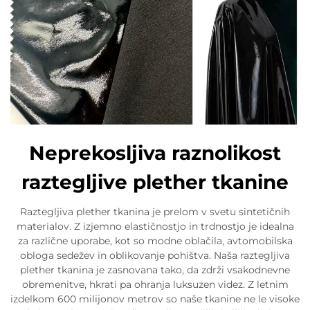
Neprekosljiva raznolikost
raztegljive plether tkanine
Raztegljiva plether tkanina je prelom v svetu sintetičnih
materialov. Z izjemno elastičnostjo in trdnostjo je idealna
za različne uporabe, kot so modne oblačila, avtomobilska
obloga sedežev in oblikovanje pohištva. Naša raztegljiva
plether tkanina je zasnovana tako, da zdrži vsakodnevne
obremenitve, hkrati pa ohranja luksuzen videz. Z letnim
izdelkom 600 milijonov metrov so naše tkanine ne le visoke