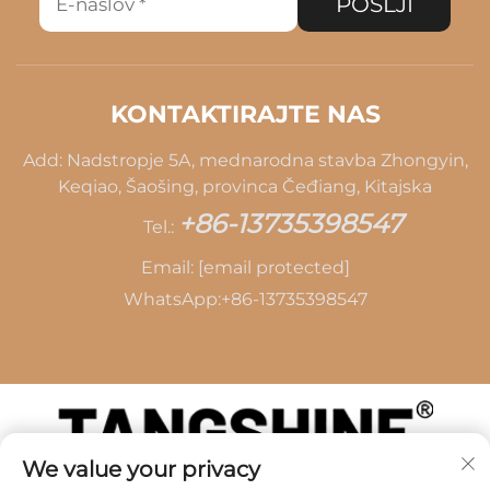
POŠLJI
KONTAKTIRAJTE NAS
Add: Nadstropje 5A, mednarodna stavba Zhongyin,
Keqiao, Šaošing, provinca Čeđiang, Kitajska
+86-13735398547
Tel.:
Email:
[email protected]
WhatsApp:
+86-13735398547
We value your privacy
Avtorske pravice © 2026 SHAOXING TANG CAI