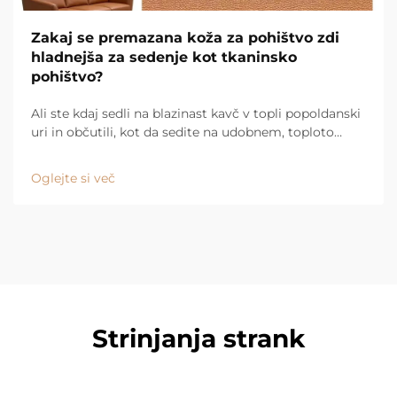
Zakaj se premazana koža za pohištvo zdi
hladnejša za sedenje kot tkaninsko
pohištvo?
Ali ste kdaj sedli na blazinast kavč v topli popoldanski
uri in občutili, kot da sedite na udobnem, toploto
zadržujočem odejku? Nato sedite na gladak kožen
kavč in se takoj počutite osveženo. Za to obstaja
Oglejte si več
razlog, in ...
Strinjanja strank