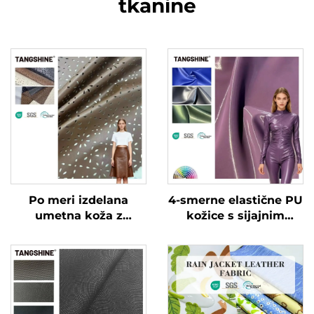
tkanine
Po meri izdelana
4-smerne elastične PU
umetna koža z
kožice s sijajnim
vrečkastim učinkom
patentiranim učinkom
za oblačila in jakne