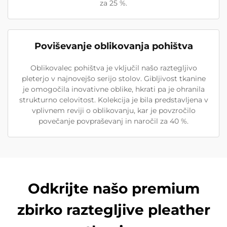
za 25 %.
Poviševanje oblikovanja pohištva
Oblikovalec pohištva je vključil našo raztegljivo
pleterjo v najnovejšo serijo stolov. Gibljivost tkanine
je omogočila inovativne oblike, hkrati pa je ohranila
strukturno celovitost. Kolekcija je bila predstavljena v
vplivnem reviji o oblikovanju, kar je povzročilo
povečanje povpraševanj in naročil za 40 %.
Odkrijte našo premium
zbirko raztegljive pleather