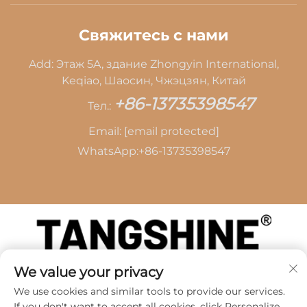
Свяжитесь с нами
Add: Этаж 5A, здание Zhongyin International,
Keqiao, Шаосин, Чжэцзян, Китай
+86-13735398547
Тел.:
Email:
[email protected]
WhatsApp:
+86-13735398547
We value your privacy
Авторские права © 2026 SHAOXING TANG CAI
LEATHER CO.,LTD -
Политика
We use cookies and similar tools to provide our services.
конфиденциальности
If you don't want to accept all cookies, click Personalize