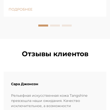
это кожа, а затем выясняли, что нет? Скорее всего,
вы касались полиуретановой кожи. Сегодня она
ПОДРОБНЕЕ
повсюду: от модных диванов для квартир до
премиальных моделей в дорогих салонах...
Отзывы клиентов
Сара Джонсон
Рельефная искусственная кожа Tangshine
превзошла наши ожидания. Качество
исключительное, а возможности