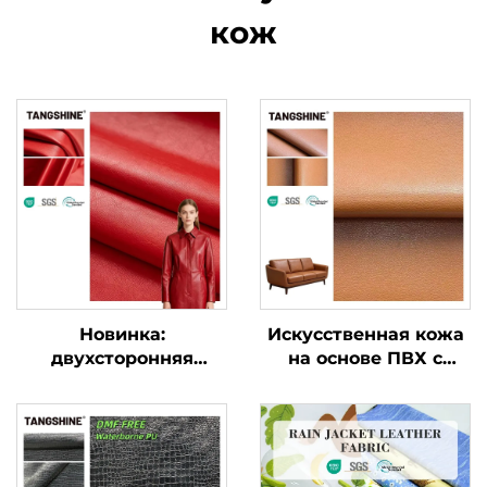
кож
Новинка:
Искусственная кожа
двухсторонняя
на основе ПВХ с
эластичная кожа для
полиэстеровой
одежды,
подкладкой для
искусственная кожа
сумок и диванов
на заказ