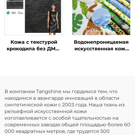
Кожа с текстурой
Водонепроницаемая
крокодила без ДМФ,
искусственная кожа
искусственная кожа
из ПУ может быть
на заказ
изготовлена с
индивидуальными
принтами и
используется для
детских дождевых
В компании Tangshine мы гордимся тем, что
курток.
находимся в авангарде инноваций в области
синтетической кожи с 2003 года. Наша ткань из
рельефной искусственной кожи
изготавливается с особой тщательностью на
современных заводах общей площадью более 60
000 квадратных метров, где трудятся 500