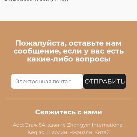
Пожалуйста, оставьте нам
сообщение, если у вас есть
какие-либо вопросы
ОТПРАВИТЬ
Свяжитесь с нами
Add: Этаж 5A, здание Zhongyin International,
Keqiao, Шаосин, Чжэцзян, Китай