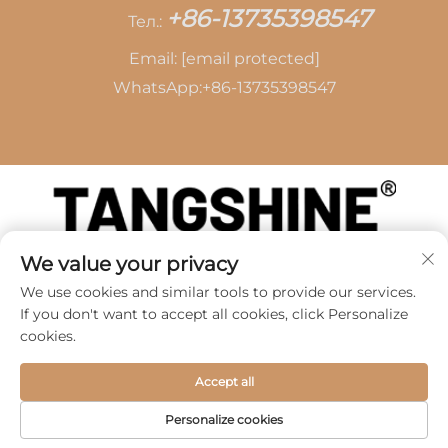
+86-13735398547
Тел.:
Email:
[email protected]
WhatsApp:
+86-13735398547
We value your privacy
Авторские права © 2026 SHAOXING TANG CAI
LEATHER CO.,LTD -
Политика
We use cookies and similar tools to provide our services.
конфиденциальности
If you don't want to accept all cookies, click Personalize
cookies.
Accept all
Personalize cookies