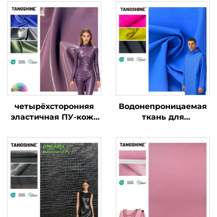
четырёхсторонняя
Водонепроницаемая
эластичная ПУ-кожа
ткань для
с блестящей
дождевиков,
патентованной
синтетическая кожа,
отделкой
ПУ-кожа