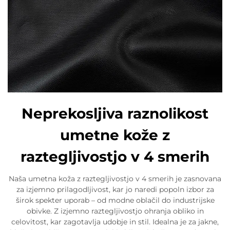
Neprekosljiva raznolikost
umetne kože z
raztegljivostjo v 4 smerih
Naša umetna koža z raztegljivostjo v 4 smerih je zasnovana
za izjemno prilagodljivost, kar jo naredi popoln izbor za
širok spekter uporab – od modne oblačil do industrijske
obivke. Z izjemno raztegljivostjo ohranja obliko in
celovitost, kar zagotavlja udobje in stil. Idealna je za jakne,