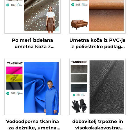
Po meri izdelana
Umetna koža iz PVC-ja
umetna koža z
z poliestrsko podlago
vrečkastim učinkom
za torbe in kavče
za oblačila in jakne
Vodoodporna tkanina
dobavitelj trpežne in
za dežnike, umetna
visokokakovostne