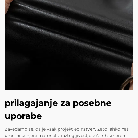
prilagajanje za posebne
uporabe
Zavedamo se, da je vsak projekt edinstven. Zato lahko naš
umetni usnjeni material z raztegljivostjo v štirih smereh