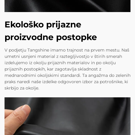
Ekološko prijazne
proizvodne postopke
V podjetju Tangshine imamo trajnost na prvem mestu. Naš
umetni usnjeni material z raztegljivostjo v štirih smerah
izdelujemo iz okolju prijaznih materialov in po okolju
prijaznih postopkih, kar zagotavlja skladnost z
mednarodnimi okoljskimi standardi. Ta angažma do zelenih
praks naredi naše izdelke odgovoren izbor za potrošnike, ki
skrbijo za okolje.