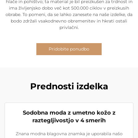
hlače in pohištvo; ta material je bil preizkušen za trdnost in
ima življenjsko dobo več kot 500.000 ciklov v preizkusih
obrabe. To pomeni, da se lahko zanesete na naše izdelke, da
bodo zdržali vsakodnevno obremenitev in hkrati ostali
privlačni.
Pridobite ponudbo
Prednosti izdelka
Sodobna moda z umetno kožo z
raztegljivostjo v 4 smerih
Znana modna blagovna znamka je uporabila našo