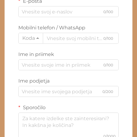
E-pošta
0/100
Mobilni telefon / WhatsApp
Koda
0/100
Ime in priimek
0/100
Ime podjetja
0/200
Sporočilo
0/1000