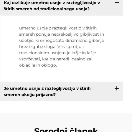
Kaj razlikuje umetno usnje z raztegljivostjo v
štirih smereh od tradicionalnega usnja?
umetno usnje z raztegljivostjo v štirih
smereh ponuja neprekosljivo gibljivost in
udobje, ki omogočata dinamično gibanje
brez izgube sloga. V nasprotju z
tradicionalnim usnjem je lažje in lažje
vzdrževati, kar ga naredi idealno za
oblačila in oblogo.
Je umetno usnje z raztegljivostjo v štirih
smereh okolju prijazno?
Sorodni članek