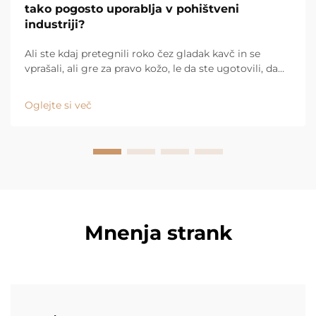
tako pogosto uporablja v pohištveni
industriji?
Ali ste kdaj pretegnili roko čez gladak kavč in se
vprašali, ali gre za pravo kožo, le da ste ugotovili, da
ni? Verjetno ste se dotaknili poliuretanske kože.
Danes je povsod – od modne pohištvene opreme za
Oglejte si več
stanovanja do visokokakovostnih kavčev za ...
Mnenja strank