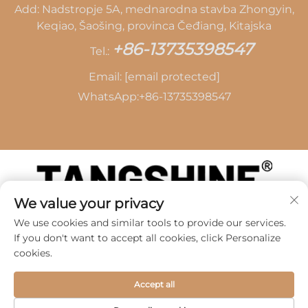
Add: Nadstropje 5A, mednarodna stavba Zhongyin,
Keqiao, Šaošing, provinca Čeđiang, Kitajska
+86-13735398547
Tel.:
Email:
[email protected]
WhatsApp:
+86-13735398547
We value your privacy
Avtorske pravice © 2026 SHAOXING TANG CAI
We use cookies and similar tools to provide our services.
LEATHER CO., LTD -
Politika zasebnosti
If you don't want to accept all cookies, click Personalize
cookies.
Accept all