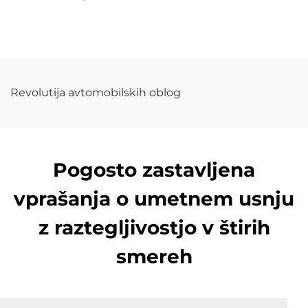
koža, PU koža
kože za rokavice
Revolutija avtomobilskih oblog
Pogosto zastavljena
vprašanja o umetnem usnju
z raztegljivostjo v štirih
smereh