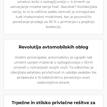
umetno kožo z raztegljivostjo v 4 smerih za
ustvarjanje modne serije hlač. Rezultat? Kollekcijska
serija, ki ni le odlično sedla, temveč je omogočala
tudi maksimalno mobilnost, kar je povzročilo
povečanje prodaje za 30 % v primerjavi s prejšnjo
kolekcijo.
Revolutija avtomobilskih oblog
Vodilni proizvajalec avtomobilov je vgradil naš
umetni usnjen material z raztegljivostjo v štirih
smereh v notranjosti svojih vozil. Ta odločitev je
izboljšala estetsko privlačnost in udobje sedežev ter
prispevala k 15-odstotnemu povečanju ocen
zadovoljstva strank.
Trpežne in stilsko privlačne rešitve za