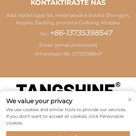
KONTAKTIRAJTE NAS
Add: Nadstropje 5A, mednarodna stavba Zhongyin,
Keqiao, Šaošing, provinca Čeđiang, Kitajska
+86-13735398547
Tel.:
Email:
[email protected]
WhatsApp:
+86-13735398547
We value your privacy
Avtorske pravice © 2026 SHAOXING TANG CAI
We use cookies and similar tools to provide our services.
LEATHER CO., LTD -
Politika zasebnosti
If you don't want to accept all cookies, click Personalize
cookies.