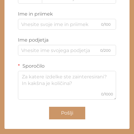
Ime in priimek
0/100
Ime podjetja
0/200
Sporočilo
0/1000
Pošlji