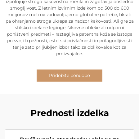
izpolnjuje stroga kakovostna merila in zagotavlja dosledno
zmogljivost. Z letnim izvirnim izdelkom od 500 do 600
milijonov metrov zadovoljujemo globalne potrebe, hkrati
pa ohranjamo stroga ukrepa za nadzor kakovosti. Ali gre za
stilsko izdelane leginge, šikovne obleke ali odporni
pohištveni predmeti – raztegljiva patentna koža se izstopa
po svoji trpežnosti, estetski privlačnosti in prilagodljivosti
ter je zato priljubljen izbor tako za oblikovalce kot za
proizvajalce.
Pridobite ponudbo
Prednosti izdelka