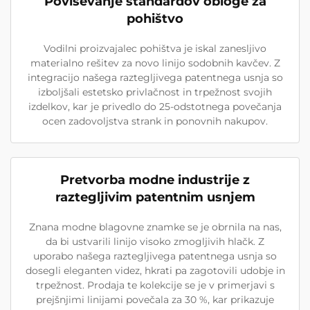
Poviševanje standardov obloge za
pohištvo
Vodilni proizvajalec pohištva je iskal zanesljivo
materialno rešitev za novo linijo sodobnih kavčev. Z
integracijo našega raztegljivega patentnega usnja so
izboljšali estetsko privlačnost in trpežnost svojih
izdelkov, kar je privedlo do 25-odstotnega povečanja
ocen zadovoljstva strank in ponovnih nakupov.
Pretvorba modne industrije z
raztegljivim patentnim usnjem
Znana modne blagovne znamke se je obrnila na nas,
da bi ustvarili linijo visoko zmogljivih hlačk. Z
uporabo našega raztegljivega patentnega usnja so
dosegli eleganten videz, hkrati pa zagotovili udobje in
trpežnost. Prodaja te kolekcije se je v primerjavi s
prejšnjimi linijami povečala za 30 %, kar prikazuje