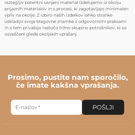
raztegljiv patentni usnjeni material izdelujemo iz okolju
prijaznih materialov in s procesi, ki zagotavljajo minimalen
vpliv na okolje. Z izbiro naših izdelkov lahko stranke
uskladijo svoje blagovne znamke z odgovornimi praksami
in s tem privabijo rastočo tržno skupino potrošnikov, ki so
osveščeni glede okoljskih vprašanj.
Prosimo, pustite nam sporočilo,
če imate kakšna vprašanja.
POŠLJI