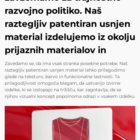
razvojno politiko. Naš
raztegljiv patentiran usnjen
material izdelujemo iz okolju
prijaznih materialov in
Zavedamo se, da ima vsak stranka posebne potrebe. Naš
raztegljiv patentiran usnjen material lahko prilagodimo
glede na teksturo, barvo in funkcionalne lastnosti. Ta
prilagodljivost omogoča blagam, da ustvarijo izvirne
izdelke, ki se izstopajo na tržišču, kar zagotavlja, da se
njihov vizualni koncept popolnoma odrazi v vsakem izdelku.