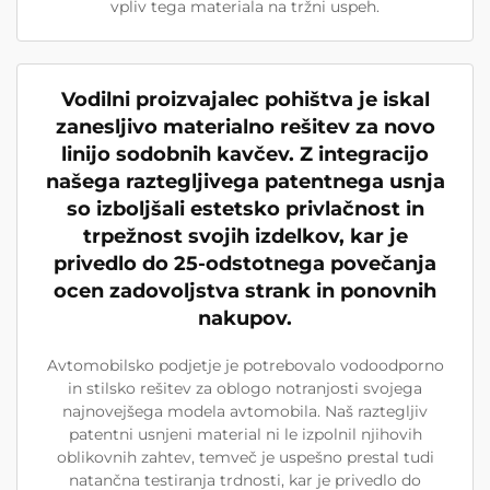
vpliv tega materiala na tržni uspeh.
Vodilni proizvajalec pohištva je iskal
zanesljivo materialno rešitev za novo
linijo sodobnih kavčev. Z integracijo
našega raztegljivega patentnega usnja
so izboljšali estetsko privlačnost in
trpežnost svojih izdelkov, kar je
privedlo do 25-odstotnega povečanja
ocen zadovoljstva strank in ponovnih
nakupov.
Avtomobilsko podjetje je potrebovalo vodoodporno
in stilsko rešitev za oblogo notranjosti svojega
najnovejšega modela avtomobila. Naš raztegljiv
patentni usnjeni material ni le izpolnil njihovih
oblikovnih zahtev, temveč je uspešno prestal tudi
natančna testiranja trdnosti, kar je privedlo do