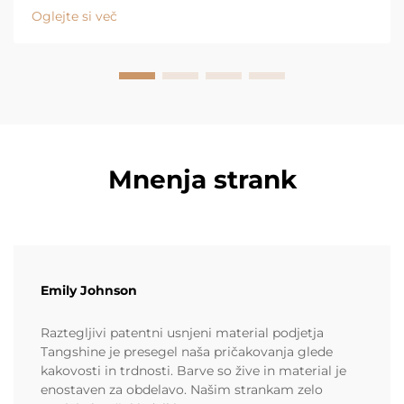
kavč in se takoj počutite osveženo. Za to obstaja
Oglejte si več
razlog, in ...
Mnenja strank
Emily Johnson
Raztegljivi patentni usnjeni material podjetja
Tangshine je presegel naša pričakovanja glede
kakovosti in trdnosti. Barve so žive in material je
enostaven za obdelavo. Našim strankam zelo