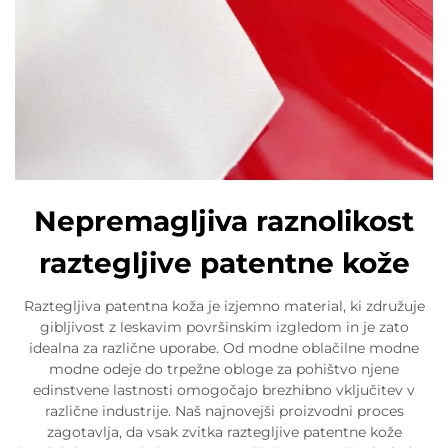
Nepremagljiva raznolikost
raztegljive patentne kože
Raztegljiva patentna koža je izjemno material, ki združuje
gibljivost z leskavim površinskim izgledom in je zato
idealna za različne uporabe. Od modne oblačilne modne
modne odeje do trpežne obloge za pohištvo njene
edinstvene lastnosti omogočajo brezhibno vključitev v
različne industrije. Naš najnovejši proizvodni proces
zagotavlja, da vsak zvitka raztegljive patentne kože