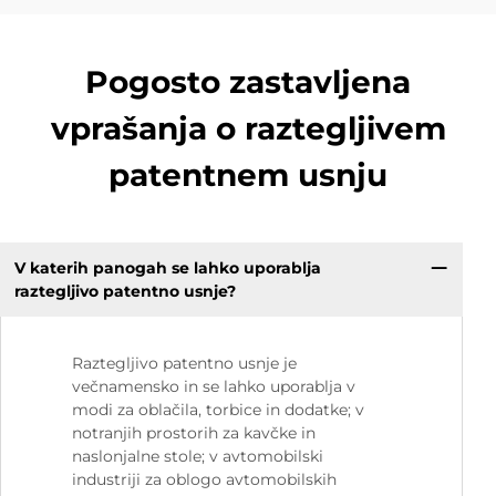
Pogosto zastavljena
vprašanja o raztegljivem
patentnem usnju
V katerih panogah se lahko uporablja
raztegljivo patentno usnje?
Raztegljivo patentno usnje je
večnamensko in se lahko uporablja v
modi za oblačila, torbice in dodatke; v
notranjih prostorih za kavčke in
naslonjalne stole; v avtomobilski
industriji za oblogo avtomobilskih