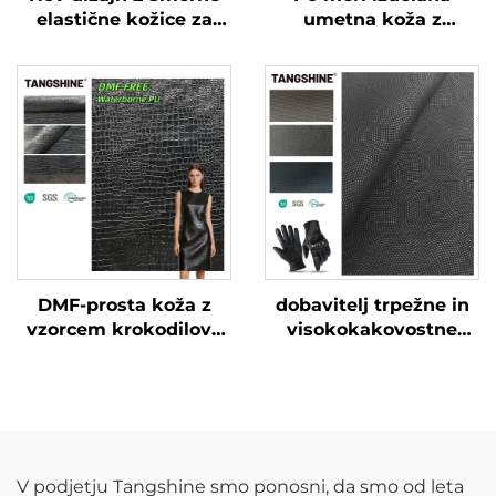
elastične kožice za
umetna koža z
oblačila, po meri
vrečkastim učinkom
izdelana umetna koža
za oblačila in jakne
DMF-prosta koža z
dobavitelj trpežne in
vzorcem krokodilove
visokokakovostne
kože, po meri izdelana
kože za rokavice
umetna koža
V podjetju Tangshine smo ponosni, da smo od leta