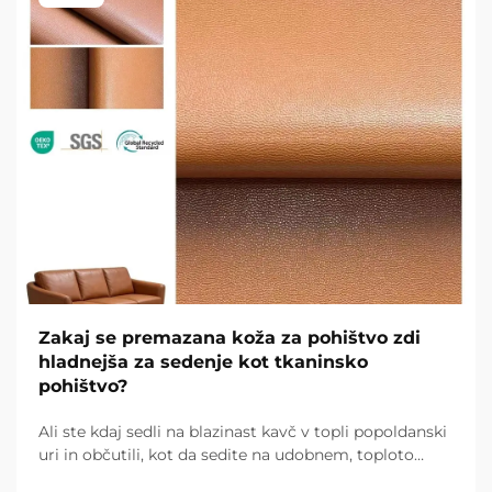
Zakaj se premazana koža za pohištvo zdi
hladnejša za sedenje kot tkaninsko
pohištvo?
Ali ste kdaj sedli na blazinast kavč v topli popoldanski
uri in občutili, kot da sedite na udobnem, toploto
zadržujočem odejku? Nato sedite na gladak kožen