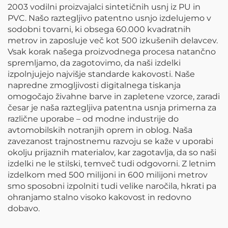
2003 vodilni proizvajalci sintetičnih usnj iz PU in
PVC. Našo raztegljivo patentno usnjo izdelujemo v
sodobni tovarni, ki obsega 60.000 kvadratnih
metrov in zaposluje več kot 500 izkušenih delavcev.
Vsak korak našega proizvodnega procesa natančno
spremljamo, da zagotovimo, da naši izdelki
izpolnjujejo najvišje standarde kakovosti. Naše
napredne zmogljivosti digitalnega tiskanja
omogočajo živahne barve in zapletene vzorce, zaradi
česar je naša raztegljiva patentna usnja primerna za
različne uporabe – od modne industrije do
avtomobilskih notranjih oprem in oblog. Naša
zavezanost trajnostnemu razvoju se kaže v uporabi
okolju prijaznih materialov, kar zagotavlja, da so naši
izdelki ne le stilski, temveč tudi odgovorni. Z letnim
izdelkom med 500 milijoni in 600 milijoni metrov
smo sposobni izpolniti tudi velike naročila, hkrati pa
ohranjamo stalno visoko kakovost in redovno
dobavo.