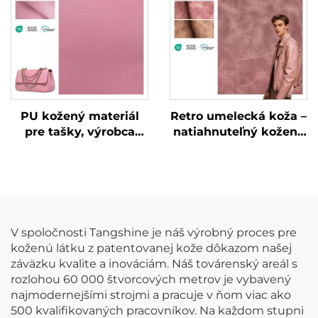
PU kožený materiál
Retro umelecká koža –
pre tašky, výrobca
natiahnuteľný kožený
syntetickej kože
materiál pre bundy
V spoločnosti Tangshine je náš výrobný proces pre
koženú látku z patentovanej kože dôkazom našej
záväzku kvalite a inováciám. Náš továrenský areál s
rozlohou 60 000 štvorcových metrov je vybavený
najmodernejšími strojmi a pracuje v ňom viac ako
500 kvalifikovaných pracovníkov. Na každom stupni