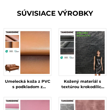
SÚVISIACE VÝROBKY
Umelecká koža z PVC
Kožený materiál s
s podkladom z
textúrou krokodílích
polyesteru pre tašky a
koží bez DMF,
gauče
špeciálne vyrobená
umelecká koža