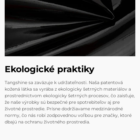
Ekologické praktiky
Tangshine sa zaväzuje k udržateľnosti. Naša patentová
kožená látka sa vyrába z ekologicky šetrných materiálov a
prostredníctvom ekologicky šetrných procesov, čo zaisťuje,
že naše výrobky sú bezpečné pre spotrebiteľov aj pre
životné prostredie. Prísne dodržiavame medzinárodné
normy, čo nás robí zodpovednou voľbou pre značky, ktoré
dbajú na ochranu životného prostredia.