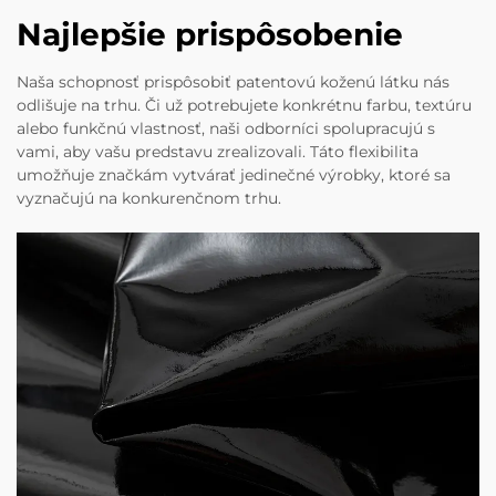
Najlepšie prispôsobenie
Naša schopnosť prispôsobiť patentovú koženú látku nás
odlišuje na trhu. Či už potrebujete konkrétnu farbu, textúru
alebo funkčnú vlastnosť, naši odborníci spolupracujú s
vami, aby vašu predstavu zrealizovali. Táto flexibilita
umožňuje značkám vytvárať jedinečné výrobky, ktoré sa
vyznačujú na konkurenčnom trhu.