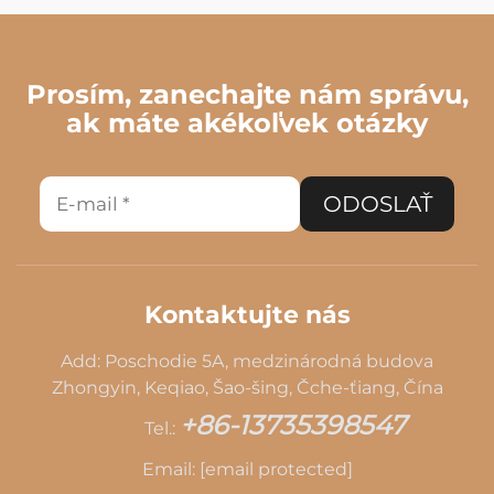
Prosím, zanechajte nám správu,
ak máte akékoľvek otázky
ODOSLAŤ
Kontaktujte nás
Add: Poschodie 5A, medzinárodná budova
Zhongyin, Keqiao, Šao-šing, Čche-ťiang, Čína
+86-13735398547
Tel.:
Email:
[email protected]