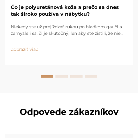
Čo je polyuretánová koža a prečo sa dnes
tak široko používa v nábytku?
Niekedy ste už prejíždzať rukou po hladkom gauči a
zamysleli sa, či je skutočný, len aby ste zistili, že nie
je? Pravdepodobne ste sa dotýkali polyuretánovej
kožky. Tá je dnes všade – od moderných gaučov pre
Zobraziť viac
byty až po vysokokvalitné kusy v luxusných
obchodoch...
Odpovede zákazníkov