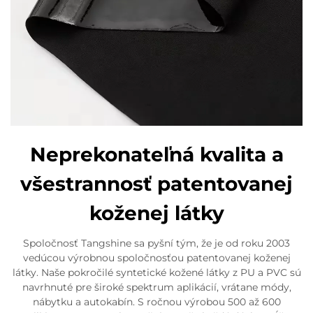
Neprekonateľná kvalita a
všestrannosť patentovanej
koženej látky
Spoločnosť Tangshine sa pyšní tým, že je od roku 2003
vedúcou výrobnou spoločnosťou patentovanej koženej
látky. Naše pokročilé syntetické kožené látky z PU a PVC sú
navrhnuté pre široké spektrum aplikácií, vrátane módy,
nábytku a autokabín. S ročnou výrobou 500 až 600