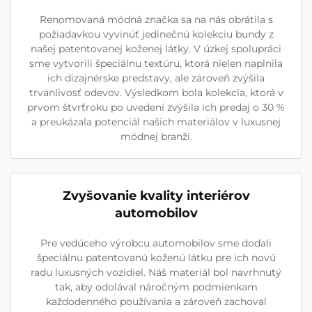
Renomovaná módná značka sa na nás obrátila s
požiadavkou vyvinúť jedinečnú kolekciu bundy z
našej patentovanej koženej látky. V úzkej spolupráci
sme vytvorili špeciálnu textúru, ktorá nielen naplnila
ich dizajnérske predstavy, ale zároveň zvýšila
trvanlivosť odevov. Výsledkom bola kolekcia, ktorá v
prvom štvrťroku po uvedení zvýšila ich predaj o 30 %
a preukázala potenciál našich materiálov v luxusnej
módnej branži.
Zvyšovanie kvality interiérov
automobilov
Pre vedúceho výrobcu automobilov sme dodali
špeciálnu patentovanú koženú látku pre ich novú
radu luxusných vozidiel. Náš materiál bol navrhnutý
tak, aby odolával náročným podmienkam
každodenného používania a zároveň zachoval