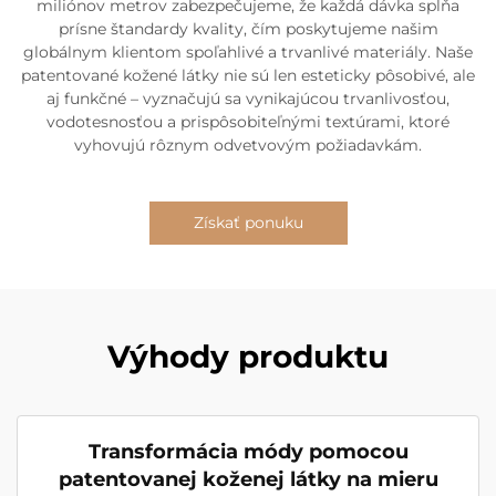
miliónov metrov zabezpečujeme, že každá dávka spĺňa
prísne štandardy kvality, čím poskytujeme našim
globálnym klientom spoľahlivé a trvanlivé materiály. Naše
patentované kožené látky nie sú len esteticky pôsobivé, ale
aj funkčné – vyznačujú sa vynikajúcou trvanlivosťou,
vodotesnosťou a prispôsobiteľnými textúrami, ktoré
vyhovujú rôznym odvetvovým požiadavkám.
Získať ponuku
Výhody produktu
Transformácia módy pomocou
patentovanej koženej látky na mieru