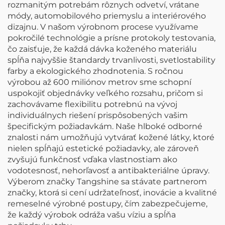
rozmanitým potrebám rôznych odvetví, vrátane
módy, automobilového priemyslu a interiérového
dizajnu. V našom výrobnom procese využívame
pokročilé technológie a prísne protokoly testovania,
čo zaisťuje, že každá dávka koženého materiálu
spĺňa najvyššie štandardy trvanlivosti, svetlostability
farby a ekologického zhodnotenia. S ročnou
výrobou až 600 miliónov metrov sme schopní
uspokojiť objednávky veľkého rozsahu, pričom si
zachovávame flexibilitu potrebnú na vývoj
individuálnych riešení prispôsobených vašim
špecifickým požiadavkám. Naše hlboké odborné
znalosti nám umožňujú vytvárať kožené látky, ktoré
nielen spĺňajú estetické požiadavky, ale zároveň
zvyšujú funkčnosť vďaka vlastnostiam ako
vodotesnosť, nehorľavosť a antibakteriálne úpravy.
Výberom značky Tangshine sa stávate partnerom
značky, ktorá si cení udržateľnosť, inovácie a kvalitné
remeselné výrobné postupy, čím zabezpečujeme,
že každý výrobok odráža vašu víziu a spĺňa