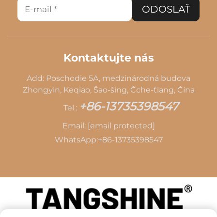
ODOSLAŤ
Kontaktujte nás
Add: Poschodie 5A, medzinárodná budova
Zhongyin, Keqiao, Šao-šing, Čche-ťiang, Čína
+86-13735398547
Tel.:
Email:
[email protected]
WhatsApp:
+86-13735398547