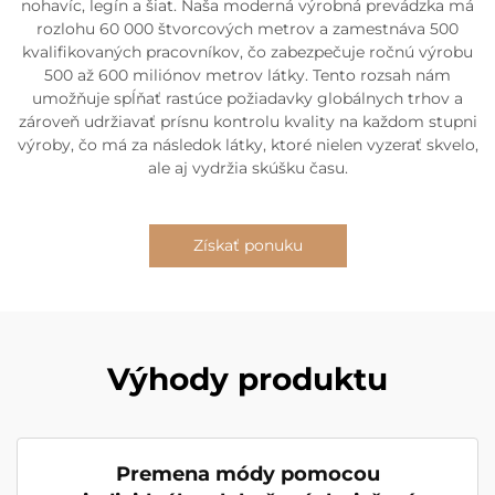
nohavíc, legín a šiat. Naša moderná výrobná prevádzka má
rozlohu 60 000 štvorcových metrov a zamestnáva 500
kvalifikovaných pracovníkov, čo zabezpečuje ročnú výrobu
500 až 600 miliónov metrov látky. Tento rozsah nám
umožňuje spĺňať rastúce požiadavky globálnych trhov a
zároveň udržiavať prísnu kontrolu kvality na každom stupni
výroby, čo má za následok látky, ktoré nielen vyzerať skvelo,
ale aj vydržia skúšku času.
Získať ponuku
Výhody produktu
Premena módy pomocou