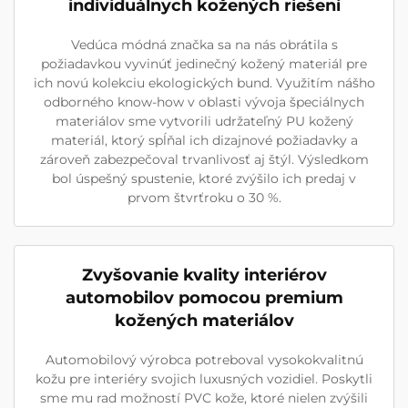
individuálnych kožených riešení
Vedúca módná značka sa na nás obrátila s
požiadavkou vyvinúť jedinečný kožený materiál pre
ich novú kolekciu ekologických bund. Využitím nášho
odborného know-how v oblasti vývoja špeciálnych
materiálov sme vytvorili udržateľný PU kožený
materiál, ktorý spĺňal ich dizajnové požiadavky a
zároveň zabezpečoval trvanlivosť aj štýl. Výsledkom
bol úspešný spustenie, ktoré zvýšilo ich predaj v
prvom štvrťroku o 30 %.
Zvyšovanie kvality interiérov
automobilov pomocou premium
kožených materiálov
Automobilový výrobca potreboval vysokokvalitnú
kožu pre interiéry svojich luxusných vozidiel. Poskytli
sme mu rad možností PVC kože, ktoré nielen zvýšili