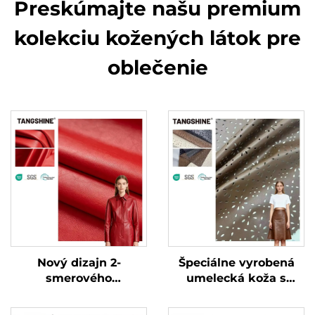
Preskúmajte našu premium
kolekciu kožených látok pre
oblečenie
Nový dizajn 2-
Špeciálne vyrobená
smerového
umelecká koža s
elastického koženého
vreckovitou
materiálu pre
štruktúrou pre