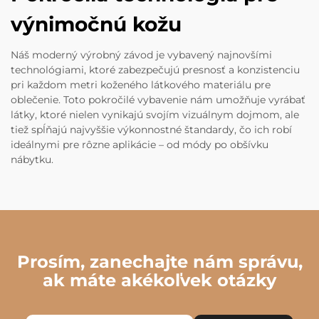
výnimočnú kožu
Náš moderný výrobný závod je vybavený najnovšími
technológiami, ktoré zabezpečujú presnosť a konzistenciu
pri každom metri koženého látkového materiálu pre
oblečenie. Toto pokročilé vybavenie nám umožňuje vyrábať
látky, ktoré nielen vynikajú svojím vizuálnym dojmom, ale
tiež spĺňajú najvyššie výkonnostné štandardy, čo ich robí
ideálnymi pre rôzne aplikácie – od módy po obšívku
nábytku.
Prosím, zanechajte nám správu,
ak máte akékoľvek otázky