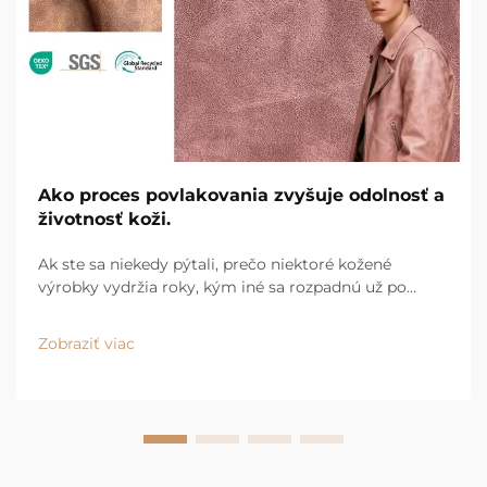
Ako proces povlakovania zvyšuje odolnosť a
životnosť koži.
Ak ste sa niekedy pýtali, prečo niektoré kožené
výrobky vydržia roky, kým iné sa rozpadnú už po
mesiacoch, odpoveď je zvyčajne ochranný povlak.
Dobrý povlak pôsobí ako neviditeľný štít. Prijíma celý
Zobraziť viac
každodenný tlak a poškodenie, aby koža...