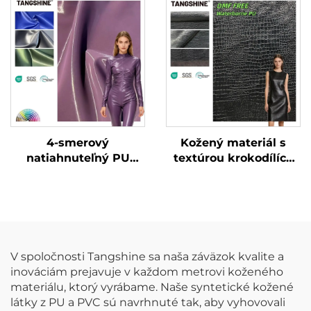
oblečenie, špeciálne
oblečenie a bundy
vyrobená umelecká
koža
4-smerový
Kožený materiál s
natiahnuteľný PU
textúrou krokodílích
kožený materiál s
koží bez DMF,
lesklým
špeciálne vyrobená
patentovaným
umelecká koža
povrchom – umelecká
koža
V spoločnosti Tangshine sa naša záväzok kvalite a
inováciám prejavuje v každom metrovi koženého
materiálu, ktorý vyrábame. Naše syntetické kožené
látky z PU a PVC sú navrhnuté tak, aby vyhovovali