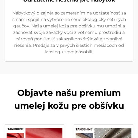
Nábytkový dizajnér so zameraním na udržateľnosť sa
s nami spojil na vytvorenie série ekologicky šetrných
gaučov. Naša umelej koža pre obšívku mu umožnila
zachovať svoje záväzky voči životnému prostrediu a
zároveň ponúknuť zákazníkom štýlové a trvanlivé
riešenia. Predaje sa v prvých šiestich mesiacoch od
lansingu zdvojnásobili.
Objavte našu premium
umelej kožu pre obšívku