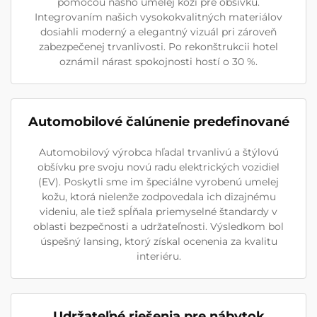
pomocou nášho umelej koži pre obšívku.
Integrovaním našich vysokokvalitných materiálov
dosiahli moderný a elegantný vizuál pri zároveň
zabezpečenej trvanlivosti. Po rekonštrukcii hotel
oznámil nárast spokojnosti hostí o 30 %.
Automobilové čalúnenie predefinované
Automobilový výrobca hľadal trvanlivú a štýlovú
obšívku pre svoju novú radu elektrických vozidiel
(EV). Poskytli sme im špeciálne vyrobenú umelej
kožu, ktorá nielenže zodpovedala ich dizajnému
videniu, ale tiež spĺňala priemyselné štandardy v
oblasti bezpečnosti a udržateľnosti. Výsledkom bol
úspešný lansing, ktorý získal ocenenia za kvalitu
interiéru.
Udržateľné riešenia pre nábytok