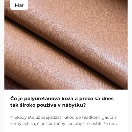
Mar
Čo je polyuretánová koža a prečo sa dnes
tak široko používa v nábytku?
Niekedy ste už prejíždzať rukou po hladkom gauči a
zamysleli sa, či je skutočný, len aby ste zistili, že nie
je? Pravdepodobne ste sa dotýkali polyuretánovej