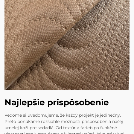
Najlepšie prispôsobenie
Vedome si uvedomujeme, že každý projekt je jedinečný.
Preto ponúkame rozsiahle možnosti prispôsobenia našej
umelej koži pre sedadlá. Od textúr a farieb po funkčné