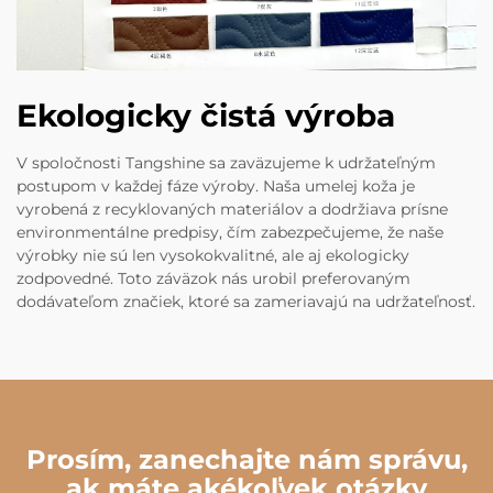
Ekologicky čistá výroba
V spoločnosti Tangshine sa zaväzujeme k udržateľným
postupom v každej fáze výroby. Naša umelej koža je
vyrobená z recyklovaných materiálov a dodržiava prísne
environmentálne predpisy, čím zabezpečujeme, že naše
výrobky nie sú len vysokokvalitné, ale aj ekologicky
zodpovedné. Toto záväzok nás urobil preferovaným
dodávateľom značiek, ktoré sa zameriavajú na udržateľnosť.
Prosím, zanechajte nám správu,
ak máte akékoľvek otázky