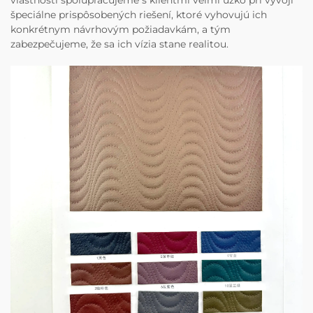
vlastnosti spolupracujeme s klientmi veľmi úzko pri vývoji
špeciálne prispôsobených riešení, ktoré vyhovujú ich
konkrétnym návrhovým požiadavkám, a tým
zabezpečujeme, že sa ich vízia stane realitou.