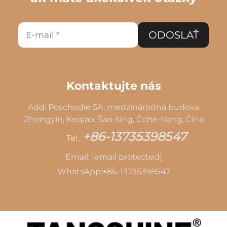
ODOSLAŤ
Kontaktujte nás
Add: Poschodie 5A, medzinárodná budova
Zhongyin, Keqiao, Šao-šing, Čche-ťiang, Čína
+86-13735398547
Tel.:
Email:
[email protected]
WhatsApp:
+86-13735398547