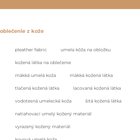
oblečenie z kože
pleather fabric
umela kôža na obložku
kožená látka na oblečenie
mäkká umelá koža
mäkká kožená látka
tlačená kožená látka
lacovaná kožená látka
vodotesná umelecká koža
šitá kožená látka
natiahovací umelý kožený materiál
vyrazený kožený materiál
kovová umelá koža