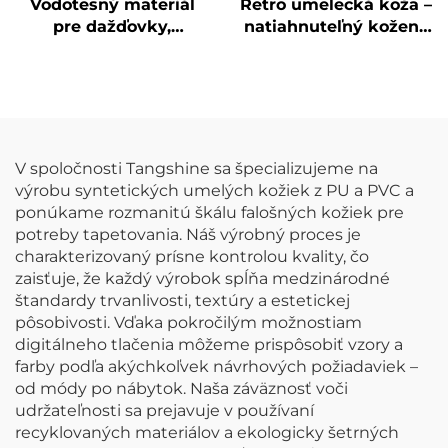
Vodotesný materiál
Retro umelecká koža –
pre dažďovky,
natiahnuteľný kožený
syntetická koža, PU
materiál pre bundy
koža
V spoločnosti Tangshine sa špecializujeme na
výrobu syntetických umelých kožiek z PU a PVC a
ponúkame rozmanitú škálu falošných kožiek pre
potreby tapetovania. Náš výrobný proces je
charakterizovaný prísne kontrolou kvality, čo
zaisťuje, že každý výrobok spĺňa medzinárodné
štandardy trvanlivosti, textúry a estetickej
pôsobivosti. Vďaka pokročilým možnostiam
digitálneho tlačenia môžeme prispôsobiť vzory a
farby podľa akýchkoľvek návrhových požiadaviek –
od módy po nábytok. Naša záväznosť voči
udržateľnosti sa prejavuje v používaní
recyklovaných materiálov a ekologicky šetrných