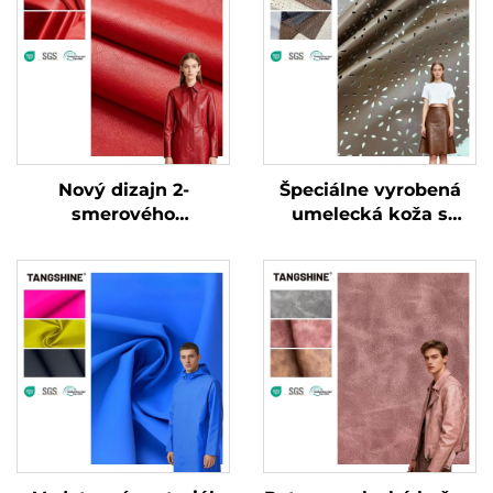
Nový dizajn 2-
Špeciálne vyrobená
smerového
umelecká koža s
elastického koženého
vreckovitou
materiálu pre
štruktúrou pre
oblečenie, špeciálne
oblečenie a bundy
vyrobená umelecká
koža