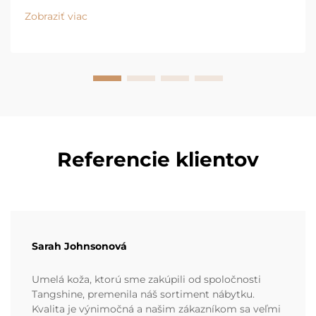
kožky. Tá je dnes všade – od moderných gaučov pre
Zobraziť viac
byty až po vysokokvalitné kusy v luxusných
obchodoch...
Referencie klientov
Sarah Johnsonová
Umelá koža, ktorú sme zakúpili od spoločnosti
Tangshine, premenila náš sortiment nábytku.
Kvalita je výnimočná a našim zákazníkom sa veľmi