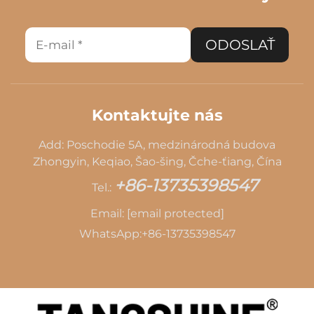
ODOSLAŤ
Kontaktujte nás
Add: Poschodie 5A, medzinárodná budova
Zhongyin, Keqiao, Šao-šing, Čche-ťiang, Čína
+86-13735398547
Tel.:
Email:
[email protected]
WhatsApp:
+86-13735398547