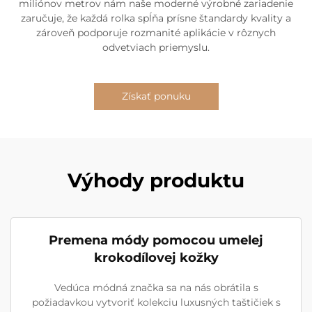
miliónov metrov nám naše moderné výrobné zariadenie
zaručuje, že každá rolka spĺňa prísne štandardy kvality a
zároveň podporuje rozmanité aplikácie v rôznych
odvetviach priemyslu.
Získať ponuku
Výhody produktu
Premena módy pomocou umelej
krokodílovej kožky
Vedúca módná značka sa na nás obrátila s
požiadavkou vytvoriť kolekciu luxusných taštičiek s