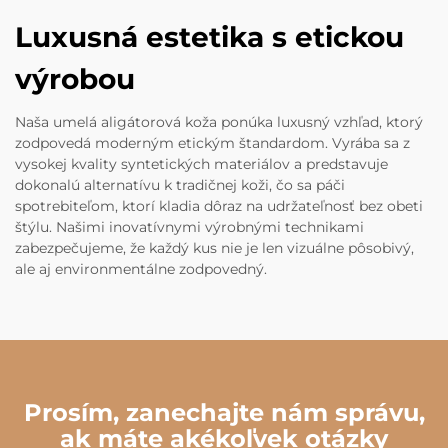
Luxusná estetika s etickou
výrobou
Naša umelá aligátorová koža ponúka luxusný vzhľad, ktorý
zodpovedá moderným etickým štandardom. Vyrába sa z
vysokej kvality syntetických materiálov a predstavuje
dokonalú alternatívu k tradičnej koži, čo sa páči
spotrebiteľom, ktorí kladia dôraz na udržateľnosť bez obeti
štýlu. Našimi inovatívnymi výrobnými technikami
zabezpečujeme, že každý kus nie je len vizuálne pôsobivý,
ale aj environmentálne zodpovedný.
Prosím, zanechajte nám správu,
ak máte akékoľvek otázky