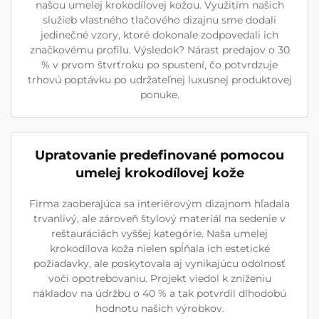
našou umelej krokodílovej kožou. Využitím našich
služieb vlastného tlačového dizajnu sme dodali
jedinečné vzory, ktoré dokonale zodpovedali ich
značkovému profilu. Výsledok? Nárast predajov o 30
% v prvom štvrťroku po spustení, čo potvrdzuje
trhovú poptávku po udržateľnej luxusnej produktovej
ponuke.
Upratovanie predefinované pomocou
umelej krokodílovej kože
Firma zaoberajúca sa interiérovým dizajnom hľadala
trvanlivý, ale zároveň štylový materiál na sedenie v
reštauráciách vyššej kategórie. Naša umelej
krokodílova koža nielen spĺňala ich estetické
požiadavky, ale poskytovala aj vynikajúcu odolnosť
voči opotrebovaniu. Projekt viedol k zníženiu
nákladov na údržbu o 40 % a tak potvrdil dlhodobú
hodnotu našich výrobkov.