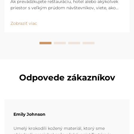
Ak prevádzkujete reštauráciu, hotel alebo akýkoľvek
priestor s veľkým prúdom návštevníkov, viete, ako
rýchlo sa nábytok opotrebuje. Rozliatie sa deje
neustále. Ľudia celý deň vklzávajú do boxov a
Zobraziť viac
vychádzajú z nich. Stoličky sa posúvajú a drhnú o
stoly. V...
Odpovede zákazníkov
Emily Johnson
Umelý krokodíli kožený materiál, ktorý sme