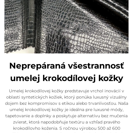
Neprepáraná všestrannosť
umelej krokodílovej kožky
Umelej krokodílovej kožky predstavuje vrchol inovácií v
oblasti syntetických kožiek, ktorý ponúka luxusný vizuálny
dojem bez kompromisov s etikou alebo trvanlivosťou. Naša
umelej krokodílovej kožky je ideálna pre luxusné módy,
tapetovanie a doplnky a poskytuje alternatívu bez mučenia
zvierat, ktorá napodobňuje textúru a vzhľad pravého
krokodílovho koženia. S ročnou výrobou 500 až 600