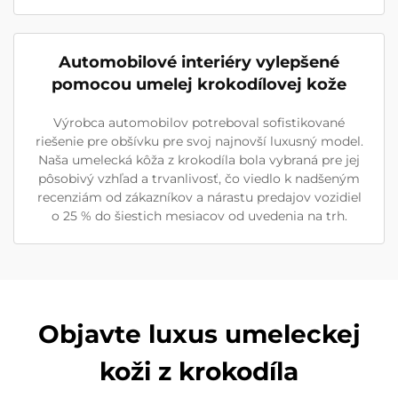
Automobilové interiéry vylepšené
pomocou umelej krokodílovej kože
Výrobca automobilov potreboval sofistikované
riešenie pre obšívku pre svoj najnovší luxusný model.
Naša umelecká kôža z krokodíla bola vybraná pre jej
pôsobivý vzhľad a trvanlivosť, čo viedlo k nadšeným
recenziám od zákazníkov a nárastu predajov vozidiel
o 25 % do šiestich mesiacov od uvedenia na trh.
Objavte luxus umeleckej
koži z krokodíla