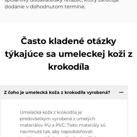
dodanie v dohodnutom termíne.
Často kladené otázky
týkajúce sa umeleckej koži z
krokodíla
Z čoho je umelecká koža z krokodíla vyrobená?
Umelecká koža z krokodíla je
predovšetkým vyrobená z umelých
materiálov PU a PVC. Tieto materiály sú
navrhnuté tak, aby napodobňovali