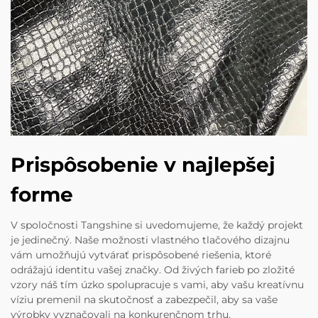
Prispôsobenie v najlepšej
forme
V spoločnosti Tangshine si uvedomujeme, že každý projekt
je jedinečný. Naše možnosti vlastného tlačového dizajnu
vám umožňujú vytvárať prispôsobené riešenia, ktoré
odrážajú identitu vašej značky. Od živých farieb po zložité
vzory náš tím úzko spolupracuje s vami, aby vašu kreatívnu
víziu premenil na skutočnosť a zabezpečil, aby sa vaše
výrobky vyznačovali na konkurenčnom trhu.