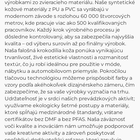
výrobkami zo zvieracieho materiálu. Naše syntetické
kožové materiály z PU a PVC sa vyrábajú v
modernom závode s rozlohou 60 000 štvorcových
metrov, kde pracuje viac ako 500 kvalifikovaných
pracovníkov. Každý krok výrobného procesu je
dôsledne kontrolovaný, aby sa zabezpečila najvyššia
kvalita – od výberu surovín až po finálny výrobok.
Naša falošná krokodília koža ponúka vynikajúcu
trvanlivosť, živé estetické vlastnosti a rozmanitosť
textúr, čo ju robí ideálnou pre použitie v móde,
nábytku a automobilovom priemysle. Pokročilou
tlačovou technológiou môžeme prispôsobiť farby a
vzory podľa akéhokoľvek dizajnérskeho zámeru, čím
zabezpečíme, že sa vaše výrobky vyznačia na trhu.
Udržateľnosť je v srdci našich prevádzkových aktivít;
využívame ekologicky šetrné postupy a materiály,
ktoré spĺňajú medzinárodné štandardy, vrátane
certifikátov bez DMF a bez PFAS. Naša záväznosť
voči kvalite a inováciám nám umožňuje podporovať
vaše kreatívne aktivity a zároveň poskytovať
spoľahlivý dodávateľský reťazec, ktorý zaručuje