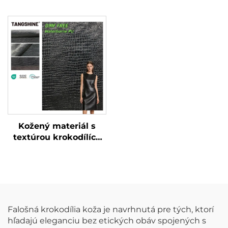
Kožený materiál s
textúrou krokodílích
koží bez DMF,
špeciálne vyrobená
umelecká koža
Falošná krokodília koža je navrhnutá pre tých, ktorí
hľadajú eleganciu bez etických obáv spojených s