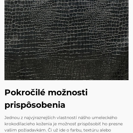
Pokročilé možnosti
prispôsobenia
Jednou z najvýraznejších vlastností nášho umeleckého
krokodílacieho koženia je možnosť prispôsobiť ho presne
vašim požiadavkám. Či už ide o farbu, textúru alebo