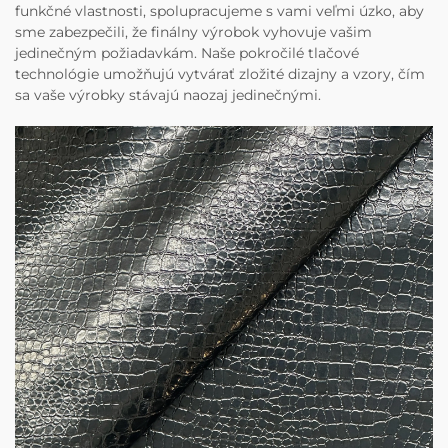
funkčné vlastnosti, spolupracujeme s vami veľmi úzko, aby
sme zabezpečili, že finálny výrobok vyhovuje vašim
jedinečným požiadavkám. Naše pokročilé tlačové
technológie umožňujú vytvárať zložité dizajny a vzory, čím
sa vaše výrobky stávajú naozaj jedinečnými.