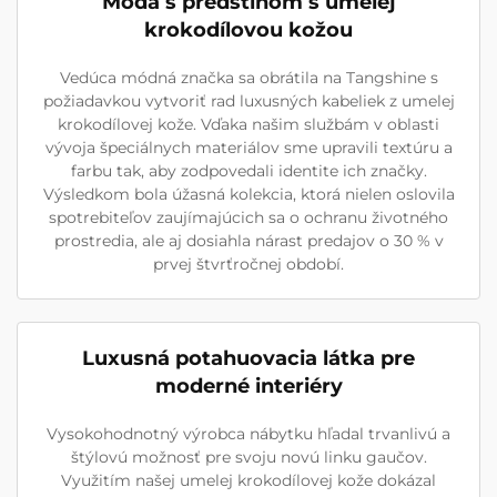
Móda s predstihom s umelej
krokodílovou kožou
Vedúca módná značka sa obrátila na Tangshine s
požiadavkou vytvoriť rad luxusných kabeliek z umelej
krokodílovej kože. Vďaka našim službám v oblasti
vývoja špeciálnych materiálov sme upravili textúru a
farbu tak, aby zodpovedali identite ich značky.
Výsledkom bola úžasná kolekcia, ktorá nielen oslovila
spotrebiteľov zaujímajúcich sa o ochranu životného
prostredia, ale aj dosiahla nárast predajov o 30 % v
prvej štvrťročnej období.
Luxusná potahuovacia látka pre
moderné interiéry
Vysokohodnotný výrobca nábytku hľadal trvanlivú a
štýlovú možnosť pre svoju novú linku gaučov.
Využitím našej umelej krokodílovej kože dokázal