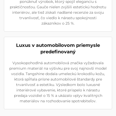
ponúknuť výrobok, ktorý spojil eleganciu s
praktičnosťou. Gauče nielen zvýšili estetickú hodnotu
interiérov, ale tiež získali nadšené recenzie za svoju
trvanlivosť, čo viedlo k nárastu spokojnosti
zákazníkov o 25 %.
Luxus v automobilovom priemysle
predefinovaný
Vysokopohodlná automobilová značka vyžadovala
premium materiál na výšivku pre svoj najnovší model
vozidla. Tangshine dodala umeleckú krokodílu kožu,
ktorá spĺňala prísne automobilové štandardy pre
trvanlivosť a estetiku. Výsledkom bolo luxusné
interiérové vybavenie, ktoré prispelo k nárastu
predaja vozidiel o 15 % a ukázalo vplyv kvalitných
materiálov na rozhodovanie spotrebiteľov.