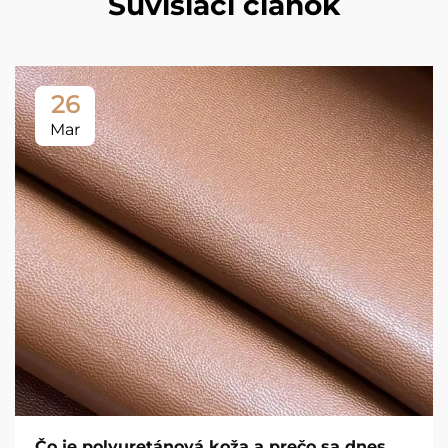
Súvisiaci článok
26
Mar
Čo je polyuretánová koža a prečo sa dnes