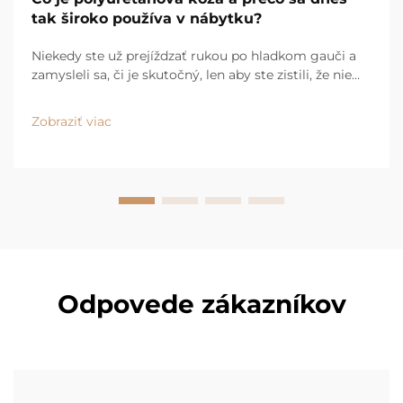
tak široko používa v nábytku?
Niekedy ste už prejíždzať rukou po hladkom gauči a
zamysleli sa, či je skutočný, len aby ste zistili, že nie
je? Pravdepodobne ste sa dotýkali polyuretánovej
kožky. Tá je dnes všade – od moderných gaučov pre
Zobraziť viac
byty až po vysokokvalitné kusy v luxusných
obchodoch...
Odpovede zákazníkov