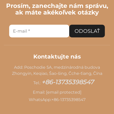
Prosím, zanechajte nám správu,
ak máte akékoľvek otázky
ODOSLAŤ
Kontaktujte nás
Add: Poschodie 5A, medzinárodná budova
Zhongyin, Keqiao, Šao-šing, Čche-ťiang, Čína
+86-13735398547
Tel.:
Email:
[email protected]
WhatsApp:
+86-13735398547