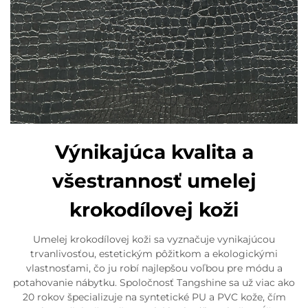
Výnikajúca kvalita a
všestrannosť umelej
krokodílovej koži
Umelej krokodílovej koži sa vyznačuje vynikajúcou
trvanlivosťou, estetickým pôžitkom a ekologickými
vlastnosťami, čo ju robí najlepšou voľbou pre módu a
potahovanie nábytku. Spoločnosť Tangshine sa už viac ako
20 rokov špecializuje na syntetické PU a PVC kože, čím