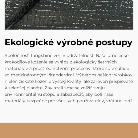
Ekologické výrobné postupy
Spoločnosť Tangshine verí v udržateľnosť. Naše umelecké
krokodílové koženie sa vyrába z ekologicky šetrných
materiálov a prostredníctvom procesov, ktoré sú v súlade
so medzinárodnými štandardmi. Výberom našich výrobkov
nielen získate koženie vysokj kvality, ale zároveň prispievate
k zelenšej planéte. Zaviazali sme sa znížiť svoju
environmentálnu stopu a zabezpečiť, aby boli naše
materiály bezpečné pre všetkých používateľov, vrátane detí.