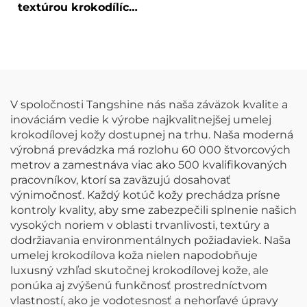
textúrou krokodílích
koží bez DMF,
špeciálne vyrobená
umelecká koža
V spoločnosti Tangshine nás naša záväzok kvalite a
inováciám vedie k výrobe najkvalitnejšej umelej
krokodílovej kožy dostupnej na trhu. Naša moderná
výrobná prevádzka má rozlohu 60 000 štvorcových
metrov a zamestnáva viac ako 500 kvalifikovaných
pracovníkov, ktorí sa zaväzujú dosahovať
výnimočnosť. Každý kotúč kožy prechádza prísne
kontroly kvality, aby sme zabezpečili splnenie našich
vysokých noriem v oblasti trvanlivosti, textúry a
dodržiavania environmentálnych požiadaviek. Naša
umelej krokodílova koža nielen napodobňuje
luxusný vzhľad skutočnej krokodílovej kože, ale
ponúka aj zvýšenú funkčnosť prostredníctvom
vlastností, ako je vodotesnosť a nehorľavé úpravy