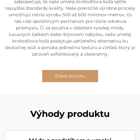
zabezpečuje, že naša umelej krokodílova koža spĺňa
najvyššie štandardy kvality. Naše pokročilé výrobné procesy
umožňujú ročnú výrobu 500 až 600 miliónov metrov, čo
nás robí spoľahlivým partnerom pre rôzne odvetvia
priemyslu. Či sa používa v oblečení vysokej módy,
luxusných taškách alebo štýlovom nábytku, naša umelej
krokodílova koža poskytuje udržateľnú alternatívu ku
skutočnej koži a ponúka jedinečnú textúru a vzhľad, ktorý je
zároveň sofistikovaný a všestranný.
Získať ponuku
Výhody produktu