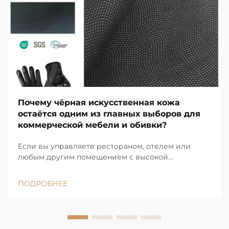
Почему чёрная искусственная кожа
остаётся одним из главных выборов для
коммерческой мебели и обивки?
Если вы управляете рестораном, отелем или
любым другим помещением с высокой
проходимостью, вы прекрасно знаете, насколько
быстро мебель изнашивается: пролитые напитки
ПОДРОБНЕЕ
— повседневное явление; посетители весь день
входят и выходят из кабинок; стулья постоянно
передвигают и царапают об столы. В...