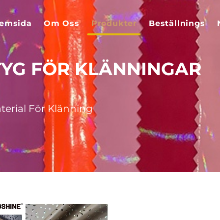
emsida
Om Oss
Produkter
Beställnings
TYG FÖR KLÄNNINGAR
erial För Klänning