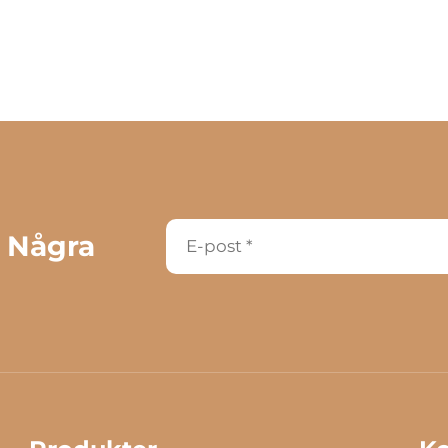
 Några