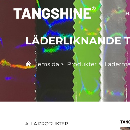
H
LÄDERLIKNANDE 
Hemsida
>
Produkter
>
Lädermat
ALLA PRODUKTER