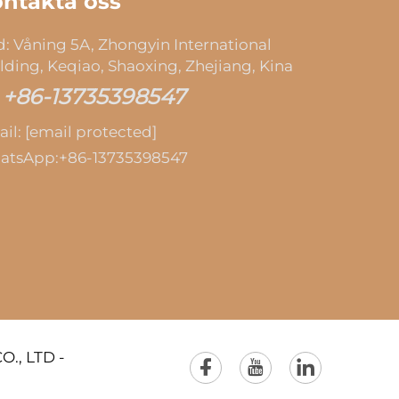
ntakta oss
: Våning 5A, Zhongyin International
lding, Keqiao, Shaoxing, Zhejiang, Kina
+86-13735398547
il:
[email protected]
atsApp:
+86-13735398547
., LTD -