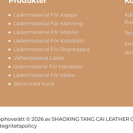
Produkter
Ko
Lädermaterial För Kappa
Add
Bui
Lädermaterial För Klänning
Lädermaterial För Möbler
Tel:
Lädermaterial För Kattdräkt
Ema
Lädermaterial För Regnkappa
Wh
Vattenbaserat Läder
lädermaterial För Handskar
Lädermaterial För Väska
Skinn med tryck
phovsrätt © 2026 av SHAOXING TANG CAI LEATHER CO
ntegritetspolicy