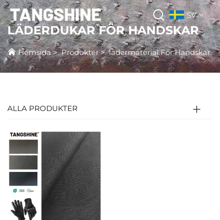
SV
LÄDERDUKAR FÖR HANDSKAR
Hemsida
>
Produkter
>
lädermaterial För Handskar
ALLA PRODUKTER