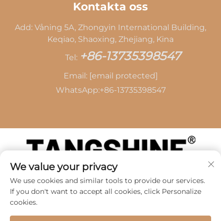
Kontakta oss
Add: Våning 5A, Zhongyin International Building,
Keqiao, Shaoxing, Zhejiang, Kina
+86-13735398547
Tel:
Email:
[email protected]
WhatsApp:
+86-13735398547
We value your privacy
Upphovsrätt © 2026 av SHAOXING TANG CAI
We use cookies and similar tools to provide our services.
LEATHER CO., LTD -
Integritetspolicy
If you don't want to accept all cookies, click Personalize
cookies.