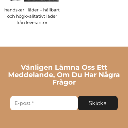
handskar i läder – hållbart
och högkvalitativt läder
från leverantör
Vänligen Lämna Oss Ett
Meddelande, Om Du Har Några
Frågor
Skicka