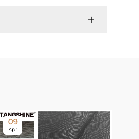
09
2
Apr
Ap