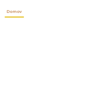
Domov
O Nas
Izdelki
Po Meri
Novice