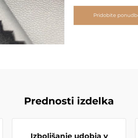
Pridobite ponudb
Prednosti izdelka
Izboljšanje udobja v