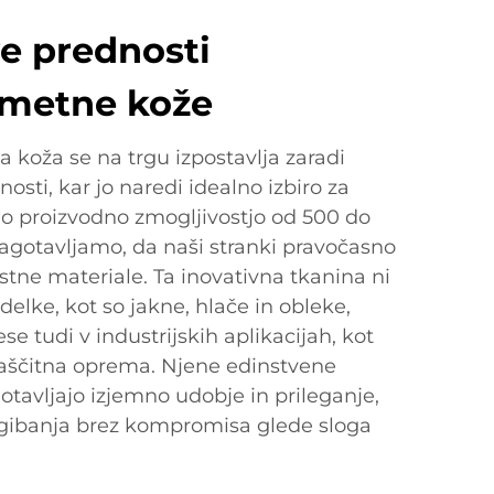
e prednosti
 umetne kože
 koža se na trgu izpostavlja zaradi
jnosti, kar jo naredi idealno izbiro za
no proizvodno zmogljivostjo od 500 do
agotavljamo, da naši stranki pravočasno
tne materiale. Ta inovativna tkanina ni
elke, kot so jakne, hlače in obleke,
e tudi v industrijskih aplikacijah, kot
zaščitna oprema. Njene edinstvene
gotavljajo izjemno udobje in prileganje,
ibanja brez kompromisa glede sloga