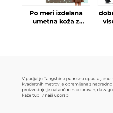
Po meri izdelana
doba
umetna koža z
vi
vrečkastim učinkom
ko
za oblačila in jakne
V podjetju Tangshine ponosno uporabljamo na
kvadratnih metrov je opremljena z napredno 
proizvodnje je natančno nadzorovan, da zagot
kaže tudi v naši uporabi