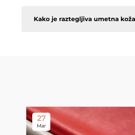
Kako je raztegljiva umetna kož
27
Mar