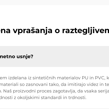
ena vprašanja o razteglji
 umetno usnje?
 izdelana iz sintetičnih materialov PU in PVC, ki 
 materiali so zasnovani tako, da imitirajo videz in 
o. Naš proizvodni proces zagotavlja, da vsaka serij
dnosti z okoljskimi standardi in trdnosti.