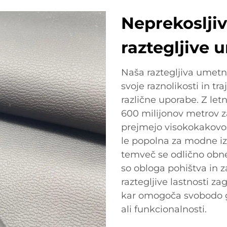
Neprekosljiv
raztegljive
Naša raztegljiva umetna
svoje raznolikosti in tra
različne uporabe. Z let
600 milijonov metrov z
prejmejo visokokakovos
le popolna za modne izd
temveč se odlično obnes
so obloga pohištva in 
raztegljive lastnosti za
kar omogoča svobodo g
ali funkcionalnosti.