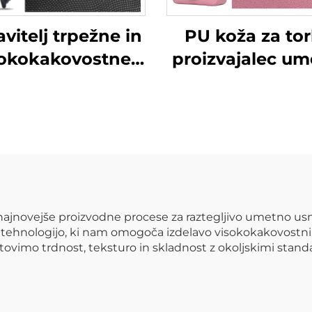
vitelj trpežne in
PU koža za tor
sokokakovostne
proizvajalec um
že za rokavice
kože
jnovejše proizvodne procese za raztegljivo umetno usnj
tehnologijo, ki nam omogoča izdelavo visokokakovostnih
ovimo trdnost, teksturo in skladnost z okoljskimi stand