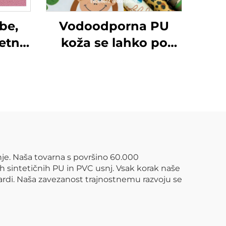
be,
Vodoodporna PU
etne
koža se lahko po
meri tiskajo z
različnimi vzorci in se
uporablja za dežne
jakne za otroke.
e. Naša tovarna s površino 60.000
 sintetičnih PU in PVC usnj. Vsak korak naše
ardi. Naša zavezanost trajnostnemu razvoju se