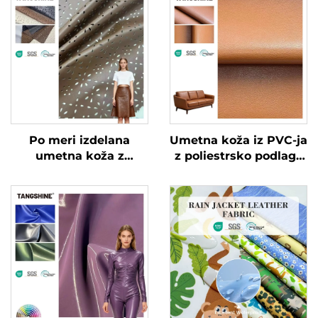
Po meri izdelana
Umetna koža iz PVC-ja
umetna koža z
z poliestrsko podlago
vrečkastim učinkom
za torbe in kavče
za oblačila in jakne