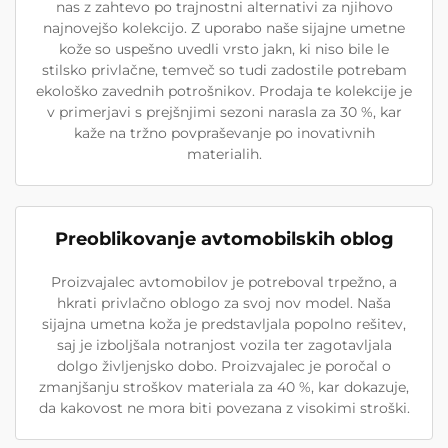
nas z zahtevo po trajnostni alternativi za njihovo
najnovejšo kolekcijo. Z uporabo naše sijajne umetne
kože so uspešno uvedli vrsto jakn, ki niso bile le
stilsko privlačne, temveč so tudi zadostile potrebam
ekološko zavednih potrošnikov. Prodaja te kolekcije je
v primerjavi s prejšnjimi sezoni narasla za 30 %, kar
kaže na tržno povpraševanje po inovativnih
materialih.
Preoblikovanje avtomobilskih oblog
Proizvajalec avtomobilov je potreboval trpežno, a
hkrati privlačno oblogo za svoj nov model. Naša
sijajna umetna koža je predstavljala popolno rešitev,
saj je izboljšala notranjost vozila ter zagotavljala
dolgo življenjsko dobo. Proizvajalec je poročal o
zmanjšanju stroškov materiala za 40 %, kar dokazuje,
da kakovost ne mora biti povezana z visokimi stroški.