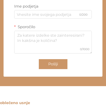
Ime podjetja
0/200
Sporočilo
0/1000
Pošlji
oblečeno usnje