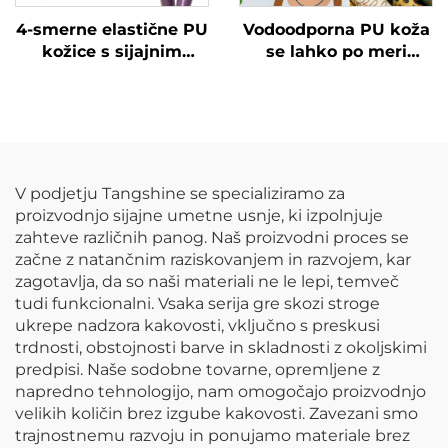
4-smerne elastične PU
Vodoodporna PU koža
kožice s sijajnim
se lahko po meri
patentiranim učinkom
tiskajo z različnimi
vzorci in se uporablja
za dežne jakne za
otroke.
V podjetju Tangshine se specializiramo za
proizvodnjo sijajne umetne usnje, ki izpolnjuje
zahteve različnih panog. Naš proizvodni proces se
začne z natančnim raziskovanjem in razvojem, kar
zagotavlja, da so naši materiali ne le lepi, temveč
tudi funkcionalni. Vsaka serija gre skozi stroge
ukrepe nadzora kakovosti, vključno s preskusi
trdnosti, obstojnosti barve in skladnosti z okoljskimi
predpisi. Naše sodobne tovarne, opremljene z
napredno tehnologijo, nam omogočajo proizvodnjo
velikih količin brez izgube kakovosti. Zavezani smo
trajnostnemu razvoju in ponujamo materiale brez