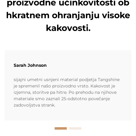
proizvodne učinkovitosti ob
hkratnem ohranjanju visoke
kakovosti.
Sarah Johnson
sijajni umetni usnjeni material podjetja Tangshine
je spremenil našo proizvodno vrsto. Kakovost je
izjemna, storitve pa hitre. Po prehodu na njihove
materiale smo zaznali 25-odstotno povečanje
zadovoljstva strank.