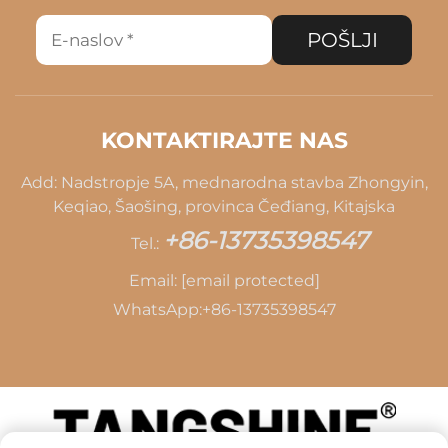
POŠLJI
KONTAKTIRAJTE NAS
Add: Nadstropje 5A, mednarodna stavba Zhongyin,
Keqiao, Šaošing, provinca Čeđiang, Kitajska
+86-13735398547
Tel.:
Email:
[email protected]
WhatsApp:
+86-13735398547