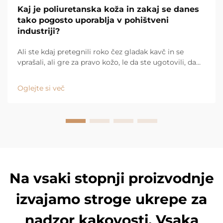
Kaj je poliuretanska koža in zakaj se danes
tako pogosto uporablja v pohištveni
industriji?
Ali ste kdaj pretegnili roko čez gladak kavč in se
vprašali, ali gre za pravo kožo, le da ste ugotovili, da
ni? Verjetno ste se dotaknili poliuretanske kože.
Danes je povsod – od modne pohištvene opreme za
Oglejte si več
stanovanja do visokokakovostnih kavčev za ...
Na vsaki stopnji proizvodnje
izvajamo stroge ukrepe za
nadzor kakovosti. Vsaka