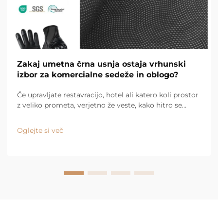
Zakaj umetna črna usnja ostaja vrhunski
izbor za komercialne sedeže in oblogo?
Če upravljate restavracijo, hotel ali katero koli prostor
z veliko prometa, verjetno že veste, kako hitro se
pohištvo obrabi. Nekaj se vedno razlije. Ljudje cel dan
vstopajo in izstopajo iz kabinki. Stoli se premikajo in
Oglejte si več
držijo ob mize. V ...