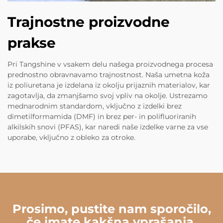
Trajnostne proizvodne
prakse
Pri Tangshine v vsakem delu našega proizvodnega procesa
prednostno obravnavamo trajnostnost. Naša umetna koža
iz poliuretana je izdelana iz okolju prijaznih materialov, kar
zagotavlja, da zmanjšamo svoj vpliv na okolje. Ustrezamo
mednarodnim standardom, vključno z izdelki brez
dimetilformamida (DMF) in brez per- in polifluoriranih
alkilskih snovi (PFAS), kar naredi naše izdelke varne za vse
uporabe, vključno z obleko za otroke.
Prosimo, pustite nam sporočilo,
če imate kakšna vprašanja.