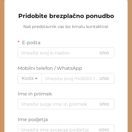
Pridobite brezplačno ponudbo
Naš predstavnik vas bo kmalu kontaktiral.
E-pošta
0/100
Mobilni telefon / WhatsApp
Koda
0/100
Ime in priimek
0/100
Ime podjetja
0/200