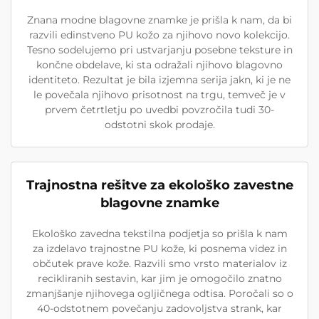
Znana modne blagovne znamke je prišla k nam, da bi
razvili edinstveno PU kožo za njihovo novo kolekcijo.
Tesno sodelujemo pri ustvarjanju posebne teksture in
končne obdelave, ki sta odražali njihovo blagovno
identiteto. Rezultat je bila izjemna serija jakn, ki je ne
le povečala njihovo prisotnost na trgu, temveč je v
prvem četrtletju po uvedbi povzročila tudi 30-
odstotni skok prodaje.
Trajnostna rešitve za ekološko zavestne
blagovne znamke
Ekološko zavedna tekstilna podjetja so prišla k nam
za izdelavo trajnostne PU kože, ki posnema videz in
občutek prave kože. Razvili smo vrsto materialov iz
recikliranih sestavin, kar jim je omogočilo znatno
zmanjšanje njihovega ogljičnega odtisa. Poročali so o
40-odstotnem povečanju zadovoljstva strank, kar