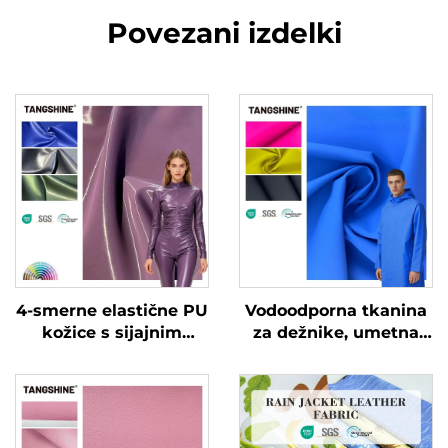
Povezani izdelki
4-smerne elastične PU
Vodoodporna tkanina
kožice s sijajnim
za dežnike, umetna
patentiranim učinkom
koža, PU koža