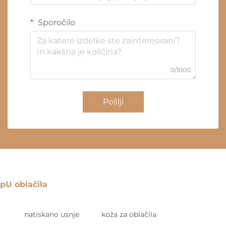
Sporočilo
0/1000
Pošlji
pU oblačila
natiskano usnje
koža za oblačila