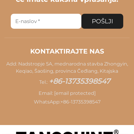
POŠLJI
KONTAKTIRAJTE NAS
Add: Nadstropje 5A, mednarodna stavba Zhongyin,
Keqiao, Šaošing, provinca Čeđiang, Kitajska
+86-13735398547
Tel.:
Email:
[email protected]
WhatsApp:
+86-13735398547