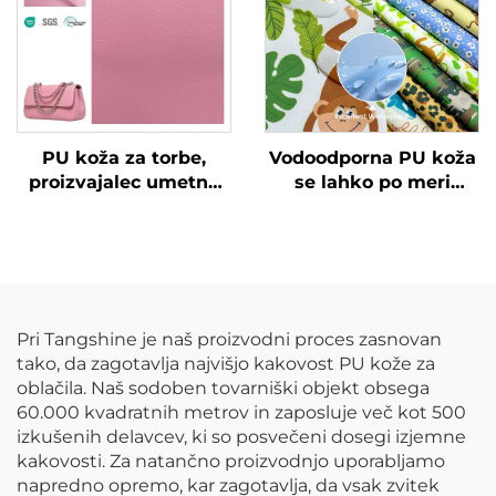
PU koža za torbe,
Vodoodporna PU koža
proizvajalec umetne
se lahko po meri
kože
tiskajo z različnimi
vzorci in se uporablja
za dežne jakne za
otroke.
Pri Tangshine je naš proizvodni proces zasnovan
tako, da zagotavlja najvišjo kakovost PU kože za
oblačila. Naš sodoben tovarniški objekt obsega
60.000 kvadratnih metrov in zaposluje več kot 500
izkušenih delavcev, ki so posvečeni dosegi izjemne
kakovosti. Za natančno proizvodnjo uporabljamo
napredno opremo, kar zagotavlja, da vsak zvitek