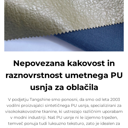
Nepovezana kakovost in
raznovrstnost umetnega PU
usnja za oblačila
V podjetju Tangshine smo ponosni, da smo od leta 2003
vodilni proizvajalci sintetičnega PU usnja, specializirani za
visokokakovostne tkanine, ki ustrezajo različnim uporabam
v modni industriji. Naš PU usnje ni le izjemno trpežen,
temveč ponuja tudi luksuzno teksturo, zato je idealen za