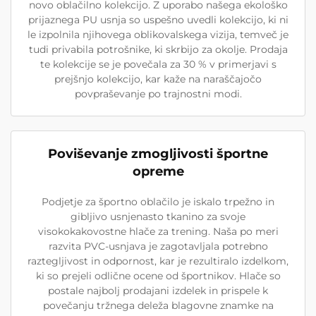
novo oblačilno kolekcijo. Z uporabo našega ekološko
prijaznega PU usnja so uspešno uvedli kolekcijo, ki ni
le izpolnila njihovega oblikovalskega vizija, temveč je
tudi privabila potrošnike, ki skrbijo za okolje. Prodaja
te kolekcije se je povečala za 30 % v primerjavi s
prejšnjo kolekcijo, kar kaže na naraščajočo
povpraševanje po trajnostni modi.
Poviševanje zmogljivosti športne
opreme
Podjetje za športno oblačilo je iskalo trpežno in
gibljivo usnjenasto tkanino za svoje
visokokakovostne hlače za trening. Naša po meri
razvita PVC-usnjava je zagotavljala potrebno
raztegljivost in odpornost, kar je rezultiralo izdelkom,
ki so prejeli odlične ocene od športnikov. Hlače so
postale najbolj prodajani izdelek in prispele k
povečanju tržnega deleža blagovne znamke na