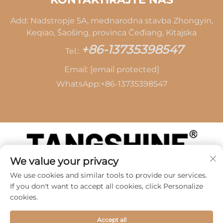
Add: Nadstropje 5A, mednarodna stavba Zhongyin,
Keqiao, Šaošing, provinca Čeđiang, Kitajska
+86-13735398547
Tel.:
Email:
[email protected]
WhatsApp:
+86-13735398547
We value your privacy
Avtorske pravice © 2026 SHAOXING TANG CAI
We use cookies and similar tools to provide our services.
LEATHER CO., LTD -
Politika zasebnosti
If you don't want to accept all cookies, click Personalize
cookies.
Accept all