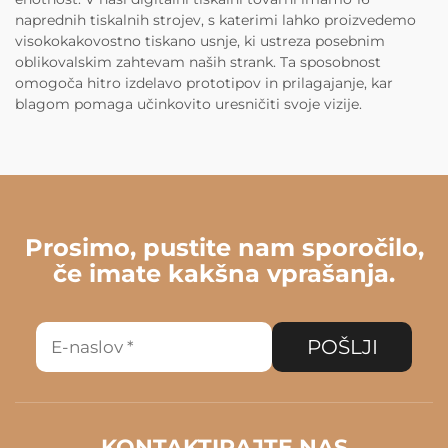
naprednih tiskalnih strojev, s katerimi lahko proizvedemo
visokokakovostno tiskano usnje, ki ustreza posebnim
oblikovalskim zahtevam naših strank. Ta sposobnost
omogoča hitro izdelavo prototipov in prilagajanje, kar
blagom pomaga učinkovito uresničiti svoje vizije.
Prosimo, pustite nam sporočilo,
če imate kakšna vprašanja.
POŠLJI
KONTAKTIRAJTE NAS