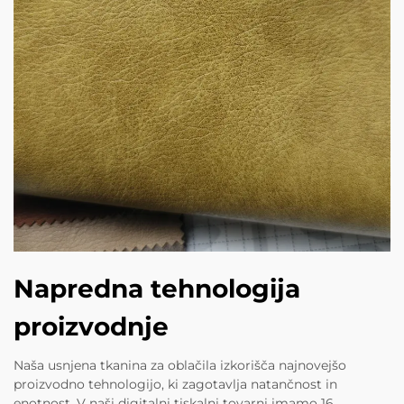
Napredna tehnologija
proizvodnje
Naša usnjena tkanina za oblačila izkorišča najnovejšo
proizvodno tehnologijo, ki zagotavlja natančnost in
enotnost. V naši digitalni tiskalni tovarni imamo 16