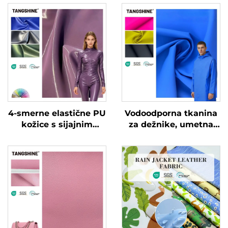
4-smerne elastične PU
Vodoodporna tkanina
kožice s sijajnim
za dežnike, umetna
patentiranim učinkom
koža, PU koža