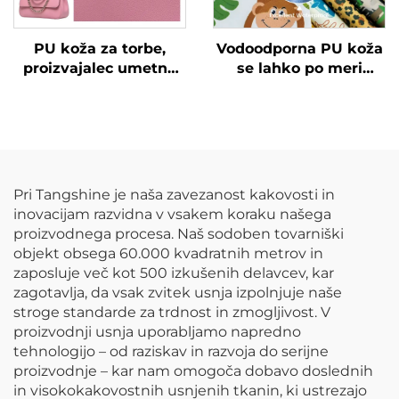
PU koža za torbe,
Vodoodporna PU koža
proizvajalec umetne
se lahko po meri
kože
tiskajo z različnimi
vzorci in se uporablja
za dežne jakne za
otroke.
Pri Tangshine je naša zavezanost kakovosti in
inovacijam razvidna v vsakem koraku našega
proizvodnega procesa. Naš sodoben tovarniški
objekt obsega 60.000 kvadratnih metrov in
zaposluje več kot 500 izkušenih delavcev, kar
zagotavlja, da vsak zvitek usnja izpolnjuje naše
stroge standarde za trdnost in zmogljivost. V
proizvodnji usnja uporabljamo napredno
tehnologijo – od raziskav in razvoja do serijne
proizvodnje – kar nam omogoča dobavo doslednih
in visokokakovostnih usnjenih tkanin, ki ustrezajo