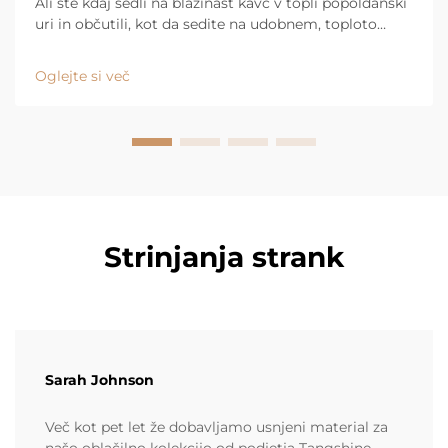
Ali ste kdaj sedli na blazinast kavč v topli popoldanski
uri in občutili, kot da sedite na udobnem, toploto
zadržujočem odejku? Nato sedite na gladak kožen
kavč in se takoj počutite osveženo. Za to obstaja
Oglejte si več
razlog, in ...
Strinjanja strank
Sarah Johnson
Več kot pet let že dobavljamo usnjeni material za