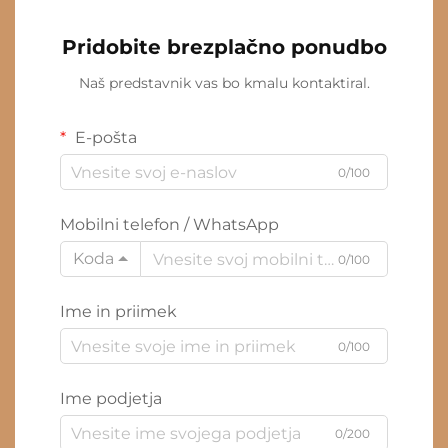
Pridobite brezplačno ponudbo
Naš predstavnik vas bo kmalu kontaktiral.
E-pošta
0/100
Mobilni telefon / WhatsApp
Koda
0/100
Ime in priimek
0/100
Ime podjetja
0/200