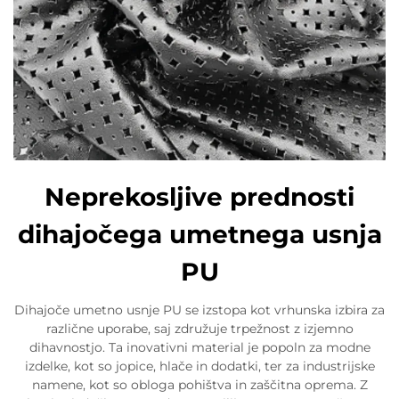
Neprekosljive prednosti
dihajočega umetnega usnja
PU
Dihajoče umetno usnje PU se izstopa kot vrhunska izbira za
različne uporabe, saj združuje trpežnost z izjemno
dihavnostjo. Ta inovativni material je popoln za modne
izdelke, kot so jopice, hlače in dodatki, ter za industrijske
namene, kot so obloga pohištva in zaščitna oprema. Z