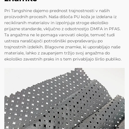
Pri Tangshine dajemo prednost trajnostnosti v naših
proizvodnih procesih. Naša dišoča PU koža je izdelana iz
recikliranih materialov in izpolnjuje stroge ekološko
prijazne standarde, vključno z odsotnostjo DMFA in PFAS.
Ta angažma ne le pomaga varovati okolje, temveč tudi
ustreza naraščajoči potrošniški povpraševanju po
trajnostnih izdelkih. Blagovne znamke, ki uporabljajo naše
materiale, lahko z zaupanjem tržijo svoj angažma do
ekološko zavestnih praks in s tem privabljajo širšo publiko.