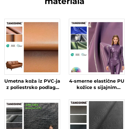
materiala
Umetna koža iz PVC-ja
4-smerne elastične PU
z poliestrsko podlago
kožice s sijajnim
za torbe in kavče
patentiranim učinkom