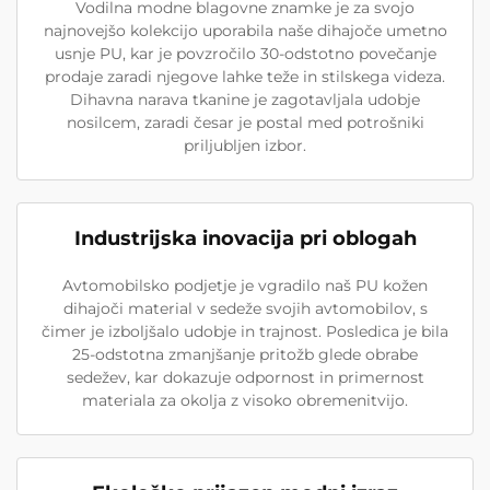
Vodilna modne blagovne znamke je za svojo
najnovejšo kolekcijo uporabila naše dihajoče umetno
usnje PU, kar je povzročilo 30-odstotno povečanje
prodaje zaradi njegove lahke teže in stilskega videza.
Dihavna narava tkanine je zagotavljala udobje
nosilcem, zaradi česar je postal med potrošniki
priljubljen izbor.
Industrijska inovacija pri oblogah
Avtomobilsko podjetje je vgradilo naš PU kožen
dihajoči material v sedeže svojih avtomobilov, s
čimer je izboljšalo udobje in trajnost. Posledica je bila
25-odstotna zmanjšanje pritožb glede obrabe
sedežev, kar dokazuje odpornost in primernost
materiala za okolja z visoko obremenitvijo.