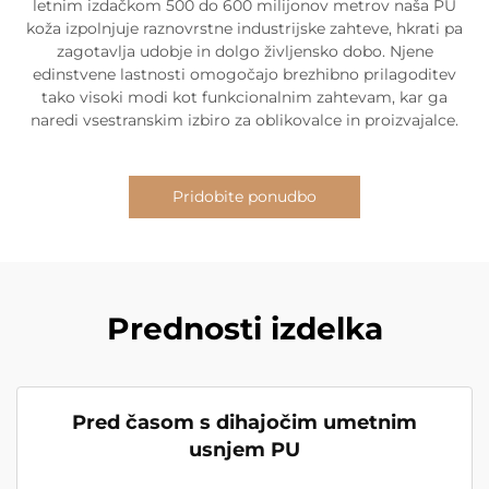
letnim izdačkom 500 do 600 milijonov metrov naša PU
koža izpolnjuje raznovrstne industrijske zahteve, hkrati pa
zagotavlja udobje in dolgo življensko dobo. Njene
edinstvene lastnosti omogočajo brezhibno prilagoditev
tako visoki modi kot funkcionalnim zahtevam, kar ga
naredi vsestranskim izbiro za oblikovalce in proizvajalce.
Pridobite ponudbo
Prednosti izdelka
Pred časom s dihajočim umetnim
usnjem PU