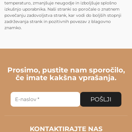
temperaturo, zmanjšuje neugodje in izboljšuje splošno
izkušnjo uporabnika. Naši stranki so poročale o znatnem
povečanju zadovoljstva strank, kar vodi do boljših stopnji
zadrževanja strank in pozitivnih povezav z blagovno
znamko.
Prosimo, pustite nam sporočilo,
če imate kakšna vprašanja.
POŠLJI
KONTAKTIRAJTE NAS