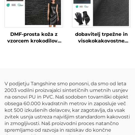
DMF-prosta koža z
dobavitelj trpežne in
vzorcem krokodilove
visokokakovostne
kože, po meri izdelana
kože za rokavice
umetna koža
V podjetju Tangshine smo ponosni, da smo od leta
2003 vodilni proizvajalci sintetičnih umetnih usnjev
na osnovi PU in PVC. Naš sodoben tovarniški objekt
obsega 60.000 kvadratnih metrov in zaposluje več
kot 500 izkušenih delavcev, kar zagotavlja, da vsak
zvitek usnja ustreza najvišjim standardom kakovosti
in zmogljivosti. Naš proizvodni proces natančno
spremljamo od razvoja in raziskav do končne