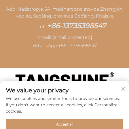
Add: Nadstropje 5A, mednarodna stavba Zhongyin,
Keqiao, Šaošing, provinca Čeđiang, Kitajska
+86-13735398547
Tel.:
Email:
[email protected]
WhatsApp:
+86-13735398547
We value your privacy
Avtorske pravice © 2026 SHAOXING TANG CAI
We use cookies and similar tools to provide our services.
LEATHER CO., LTD -
Politika zasebnosti
If you don't want to accept all cookies, click Personalize
cookies.
Accept all