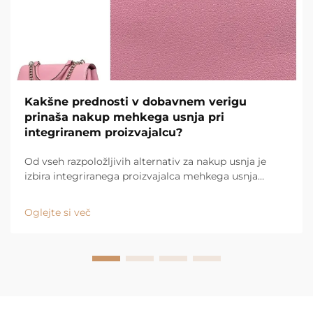
Kakšne prednosti v dobavnem verigu
prinaša nakup mehkega usnja pri
integriranem proizvajalcu?
Od vseh razpoložljivih alternativ za nakup usnja je
izbira integriranega proizvajalca mehkega usnja
najboljša možnost. Uporaba različnih dobaviteljev za
surovine, proizvodnjo in dostavo običajno povzroči
Oglejte si več
neucinkovit dobavni proces. ...