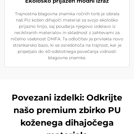
Ekološko prijazen modni izraz
Trajnostna blagovna znamka ročnih torb je izbrala
naš PU kožen dihajoči material za svojo ekološko
prijazno linijo, saj poudarja njegovo izdelavo iz
recikliranih materialov in skladnost z zahtevami za
ničelno vsebnost DMFA. Ta odločitev je privlekla novo
strankarsko bazo, ki se osredotoča na trajnost, kar je
pripeljalo do 40-odstotnega povečanja vidnosti
blagovne znamke.
Povezani izdelki: Odkrijte
našo premium zbirko PU
koženega dihajočega