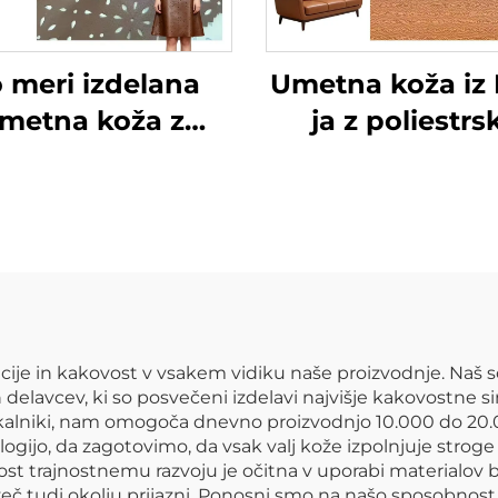
 meri izdelana
Umetna koža iz
metna koža z
ja z poliestrs
čkastim učinkom
podlago za torb
oblačila in jakne
kavče
ije in kakovost v vsakem vidiku naše proizvodnje. Naš 
delavcev, ki so posvečeni izdelavi najvišje kakovostne si
tiskalniki, nam omogoča dnevno proizvodnjo 10.000 do 2
ijo, da zagotovimo, da vsak valj kože izpolnjuje stroge 
st trajnostnemu razvoju je očitna v uporabi materialov br
temveč tudi okolju prijazni. Ponosni smo na našo sposobno