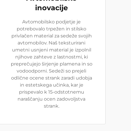
inovacije
Avtomobilsko podjetje je
potrebovalo trpežen in stilsko
privlačen material za sedeže svojih
avtomobilov. Naš teksturirani
umetni usnjeni material je izpolnil
njihove zahteve z lastnostmi, ki
preprečujejo širjenje plamena in so
vodoodporni. Sedeži so prejeli
odlične ocene strank zaradi udobja
in estetskega učinka, kar je
prispevalo k 15-odstotnemu
naraščanju ocen zadovoljstva
strank.