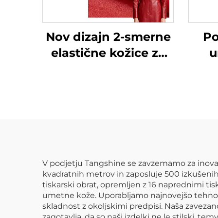
Nov dizajn 2-smerne
Po
elastične kožice za
u
oblačila, po meri
vre
izdelana umetna
za 
koža
V podjetju Tangshine se zavzemamo za inovac
kvadratnih metrov in zaposluje 500 izkušenih 
tiskarski obrat, opremljen z 16 naprednimi 
umetne kože. Uporabljamo najnovejšo tehnolog
skladnost z okoljskimi predpisi. Naša zavezano
zagotavlja, da so naši izdelki ne le stilski, 