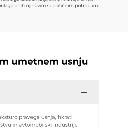
 prilagojenih njihovim specifičnim potrebam.
anem umetnem usnju
eksturo pravega usnja, hkrati
vu in avtomobilski industriji.