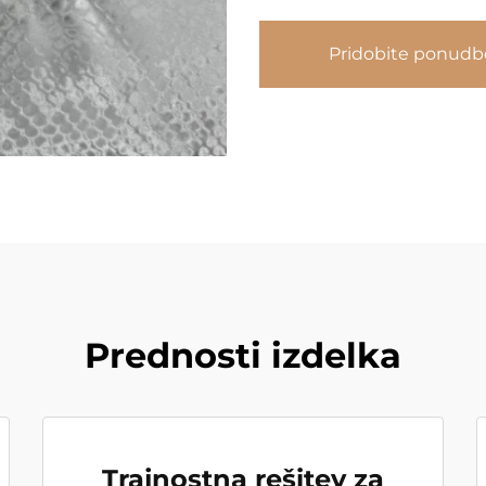
Pridobite ponudb
Prednosti izdelka
Trajnostna rešitev za