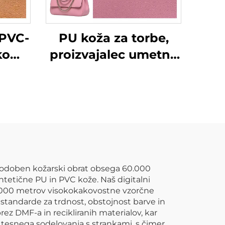
 PVC-
PU koža za torbe,
ko
proizvajalec umetne
e in
kože
sodoben kožarski obrat obsega 60.000
ntetične PU in PVC kože. Naš digitalni
0.000 metrov visokokakovostne vzorčne
standarde za trdnost, obstojnost barve in
ez DMF-a in recikliranih materialov, kar
st tesnega sodelovanja s strankami, s čimer