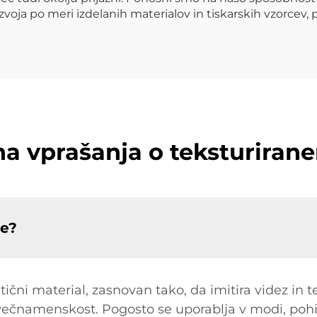
zvoja po meri izdelanih materialov in tiskarskih vzorcev,
na vprašanja o teksturir
je?
ični material, zasnovan tako, da imitira videz in t
večnamenskost. Pogosto se uporablja v modi, pohišt