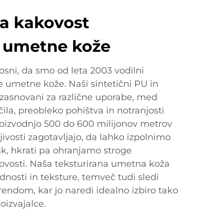
va kakovost
e umetne kože
sni, da smo od leta 2003 vodilni
ne umetne kože. Naši sintetični PU in
 zasnovani za različne uporabe, med
la, preobleko pohištva in notranjosti
roizvodnjo 500 do 600 milijonov metrov
ivosti zagotavljajo, da lahko izpolnimo
nk, hkrati pa ohranjamo stroge
ovosti. Naša teksturirana umetna koža
dnosti in teksture, temveč tudi sledi
ndom, kar jo naredi idealno izbiro tako
oizvajalce.