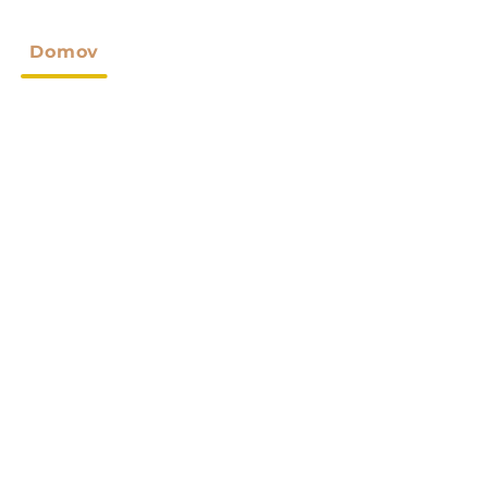
Domov
O Nas
Izdelki
Po Meri
Novice