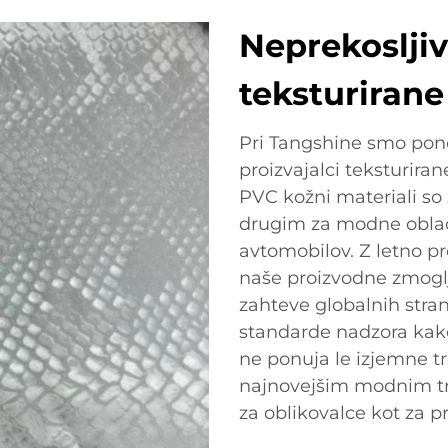
Neprekoslji
teksturiran
Pri Tangshine smo pono
proizvajalci teksturira
PVC kožni materiali so
drugim za modne oblači
avtomobilov. Z letno p
naše proizvodne zmoglj
zahteve globalnih stra
standarde nadzora kak
ne ponuja le izjemne tr
najnovejšim modnim tre
za oblikovalce kot za pr