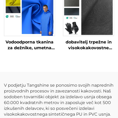
Vodoodporna tkanina
dobavitelj trpežne in
za dežnike, umetna
visokokakovostne
koža, PU koža
kože za rokavice
V podjetju Tangshine se ponosimo svojih naprednih
proizvodnih procesov in zavezanosti kakovosti. Naš
sodoben tovarniški objekt za izdelavo usnja obsega
60.000 kvadratnih metrov in zaposluje več kot 500
izkušenih delavcev, ki so posvečeni izdelavi
visokokakovostnega sintetičnega PU in PVC usnja.