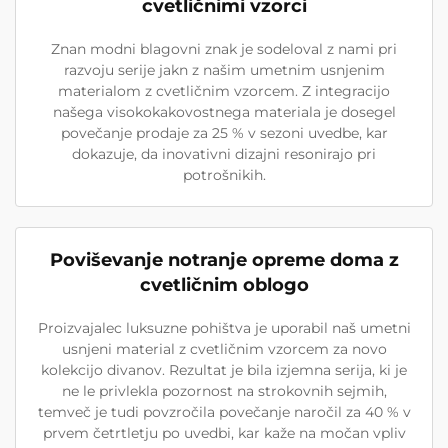
cvetličnimi vzorci
Znan modni blagovni znak je sodeloval z nami pri
razvoju serije jakn z našim umetnim usnjenim
materialom z cvetličnim vzorcem. Z integracijo
našega visokokakovostnega materiala je dosegel
povečanje prodaje za 25 % v sezoni uvedbe, kar
dokazuje, da inovativni dizajni resonirajo pri
potrošnikih.
Poviševanje notranje opreme doma z
cvetličnim oblogo
Proizvajalec luksuzne pohištva je uporabil naš umetni
usnjeni material z cvetličnim vzorcem za novo
kolekcijo divanov. Rezultat je bila izjemna serija, ki je
ne le privlekla pozornost na strokovnih sejmih,
temveč je tudi povzročila povečanje naročil za 40 % v
prvem četrtletju po uvedbi, kar kaže na močan vpliv