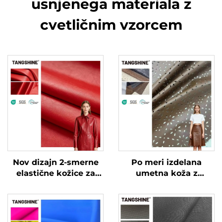
usnjenega materiala z
cvetličnim vzorcem
Nov dizajn 2-smerne
Po meri izdelana
elastične kožice za
umetna koža z
oblačila, po meri
vrečkastim učinkom
izdelana umetna koža
za oblačila in jakne