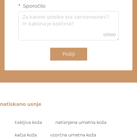
Sporočilo
0/1000
Pošlji
natiskano usnje
tiskljiva koža
natisnjena umetna koža
kačja koža
vzorčna umetna koža