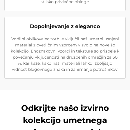
stilsko privlačne obloge.
Dopolnjevanje z eleganco
Vodilni oblikovalec torb je vključil naš umetni usnjeni
material z cvetličnim vzorcem v svojo najnovejšo
kolekcijo. Enoznakovni vzorci in teksture so prispele k
povečanju vključenosti na družbenih omrežjih za 50
%, kar kaže, kako naši materiali lahko izboljšajo
vidnost blagovnega znaka in zanimanje potrošnikov.
Odkrijte našo izvirno
kolekcijo umetnega