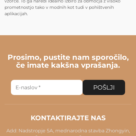
vzorce. To ga naredi idealno izbiro za območja z visoko
prometnostjo tako v modnih kot tudi v pohištvenih
aplikacijah.
Prosimo, pustite nam sporočilo,
če imate kakšna vprašanja.
POŠLJI
KONTAKTIRAJTE NAS
Add: Nadstropje 5A, mednarodna stavba Zhongyin,