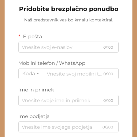
Pridobite brezplačno ponudbo
Naš predstavnik vas bo kmalu kontaktiral.
E-pošta
0/100
Mobilni telefon / WhatsApp
Koda
0/100
Ime in priimek
0/100
Ime podjetja
0/200