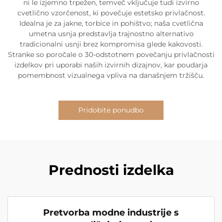
ni le izjemno trpežen, temveč vključuje tudi izvirno
cvetlično vzorčenost, ki povečuje estetsko privlačnost.
Idealna je za jakne, torbice in pohištvo; naša cvetlična
umetna usnja predstavlja trajnostno alternativo
tradicionalni usnji brez kompromisa glede kakovosti.
Stranke so poročale o 30-odstotnem povečanju privlačnosti
izdelkov pri uporabi naših izvirnih dizajnov, kar poudarja
pomembnost vizualnega vpliva na današnjem tržišču.
Pridobite ponudbo
Prednosti izdelka
Pretvorba modne industrije s