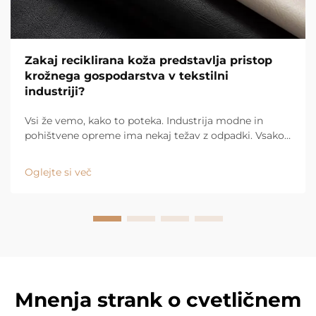
Zakaj reciklirana koža predstavlja pristop
krožnega gospodarstva v tekstilni
industriji?
Vsi že vemo, kako to poteka. Industrija modne in
pohištvene opreme ima nekaj težav z odpadki. Vsako
leto se odvrže na tisoče ton materiala, stara metoda
vzemi-izdelaj-zavrzi pa več ne deluje.
Oglejte si več
Mnenja strank o cvetličnem