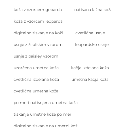
koža z vzorcem geparda
natisana lažna koža
koža z vzorcem leoparda
digitalno tiskanje na koži
cvetlična usnje
usnje z žirafskim vzorom
leopardsko usnje
usnje z paisley vzorom
uzorčena umetna koža
kačja izdelana koža
cvetlična izdelana koža
umetna kačja koža
cvetlična umetna koža
po meri natisnjena umetna koža
tiskanje umetne kože po meri
digitalno tiskanje na umetni koži