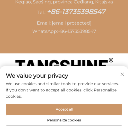
Keqiao, Šaošing, provinca Čeđiang, Kitajska
+86-13735398547
Tel.:
Email:
[email protected]
WhatsApp:
+86-13735398547
We value your privacy
Avtorske pravice © 2026 SHAOXING TANG CAI
We use cookies and similar tools to provide our services.
LEATHER CO., LTD -
Politika zasebnosti
If you don't want to accept all cookies, click Personalize
cookies.
Accept all
Personalize cookies