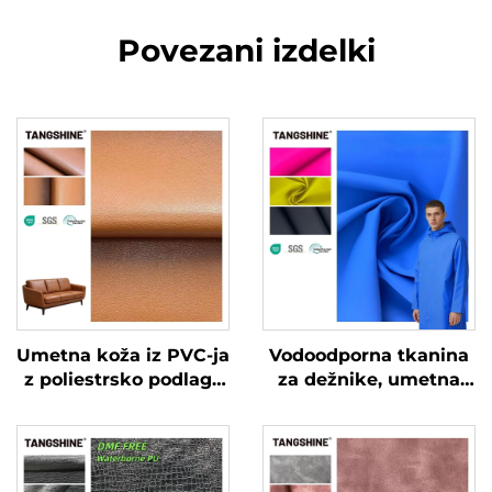
Povezani izdelki
Umetna koža iz PVC-ja
Vodoodporna tkanina
z poliestrsko podlago
za dežnike, umetna
za torbe in kavče
koža, PU koža