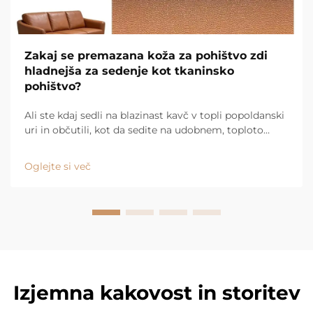
Zakaj se premazana koža za pohištvo zdi
hladnejša za sedenje kot tkaninsko
pohištvo?
Ali ste kdaj sedli na blazinast kavč v topli popoldanski
uri in občutili, kot da sedite na udobnem, toploto
zadržujočem odejku? Nato sedite na gladak kožen
kavč in se takoj počutite osveženo. Za to obstaja
Oglejte si več
razlog, in ...
Izjemna kakovost in storitev