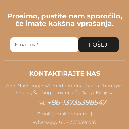
Prosimo, pustite nam sporočilo,
če imate kakšna vprašanja.
POŠLJI
KONTAKTIRAJTE NAS
Add: Nadstropje 5A, mednarodna stavba Zhongyin,
Keqiao, Šaošing, provinca Čeđiang, Kitajska
+86-13735398547
Tel.:
Email:
[email protected]
WhatsApp:
+86-13735398547