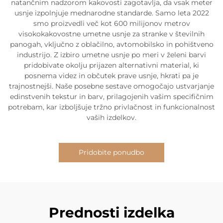
natančnim nadzorom kakovosti zagotavlja, da vsak meter
usnje izpolnjuje mednarodne standarde. Samo leta 2022
smo proizvedli več kot 600 milijonov metrov
visokokakovostne umetne usnje za stranke v številnih
panogah, vključno z oblačilno, avtomobilsko in pohištveno
industrijo. Z izbiro umetne usnje po meri v želeni barvi
pridobivate okolju prijazen alternativni material, ki
posnema videz in občutek prave usnje, hkrati pa je
trajnostnejši. Naše posebne sestave omogočajo ustvarjanje
edinstvenih tekstur in barv, prilagojenih vašim specifičnim
potrebam, kar izboljšuje tržno privlačnost in funkcionalnost
vaših izdelkov.
Pridobite ponudbo
Prednosti izdelka