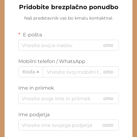
Pridobite brezplačno ponudbo
Naš predstavnik vas bo kmalu kontaktiral.
E-pošta
0/100
Mobilni telefon / WhatsApp
Koda
0/100
Ime in priimek
0/100
Ime podjetja
0/200