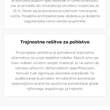
je ponudila popoln spoj estetike in funkcionalnosti,
kar je privedlo do zmanjšanja stroškov materiala za
25 %, hkrati pa je povečala privlačnost notranjosti
vozila. Posebna protibakterijska obdelava je dodatno
zagotavljala varno okolje za potnike.
Trajnostne rešitve za pohistvo
Proizvajalec pohištva je potreboval trajnostno
alternativo za svoje sedežne izdelke. Razvili smo po
meri izdelan umetni usnjen material, ki ne samo da
ustreza njihovim oblikovalskim specifikacijam,
temveč tudi izpolnjuje ekološke standarde. Ta
sodelovanje je prineslo 40-odstotno povečanje
zadovoljstva strank ter pozitivne komentarje glede
njihovega angažmaja za trajnost.