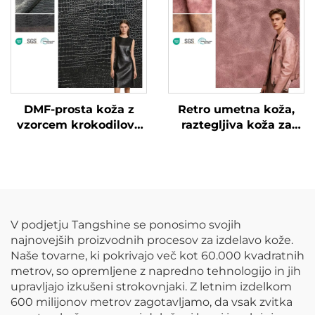
DMF-prosta koža z
Retro umetna koža,
vzorcem krokodilove
raztegljiva koža za
kože, po meri izdelana
jakne
umetna koža
V podjetju Tangshine se ponosimo svojih
najnovejših proizvodnih procesov za izdelavo kože.
Naše tovarne, ki pokrivajo več kot 60.000 kvadratnih
metrov, so opremljene z napredno tehnologijo in jih
upravljajo izkušeni strokovnjaki. Z letnim izdelkom
600 milijonov metrov zagotavljamo, da vsak zvitka