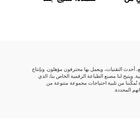
اصطناعي
اصطناعي لتصنيع السترات
بعمليات تصنيع الجلود المتطورة لدينا. وتضم مصانعنا، التي تمتد على مساحة تزيد عن ٦٠٬٠٠٠ متر مربع، أحدث التقنيات، ويعمل بها محترفون مؤهلون. وبإنتاج
مالية. ويتيح لنا مصنع الطباعة الرقمية الخاص بنا، الذي
ة عالية، بإنتاج يتراوح بين ١٠٬٠٠٠ و٢٠٬٠٠٠ متر يوميًّا. وهذه القدرة تُمكّننا من تلبية احتياجات مجموعة متنوعة من
هم المحددة.