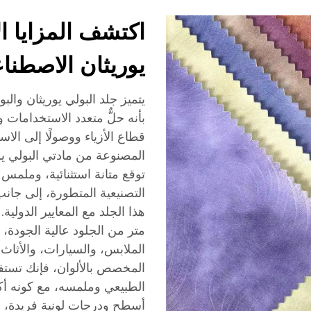
اكتشف المزايا ال
يوريثان الاصطنا
يتميز جلد البولي يوريثان وال
بأنه حلٌّ متعدد الاستخدامات
قطاع الأزياء ووصولًا إلى الا
توقع متانة استثنائية، وملمس 
التصنيعية المتطورة، إلى جان
متر من الجلود عالية الجودة
الملابس، والسيارات، والأثاث.
المخصص بالألوان، فإنك تستف
الطبيعي وملمسه، مع كونه أكثر
أسطح ودرجات لونية فريدة، مص