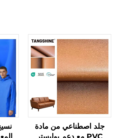
جلد اصطناعي من مادة
نسيج
PVC مع دعم بوليستر
المع