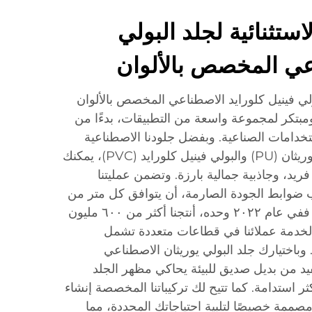
استثنائية لجلد البولي
عي المخصص بالألوان
بولي فينيل كلورايد الاصطناعي المخصص بالألوان
 ومبتكر لمجموعة واسعة من التطبيقات، بدءًا من
ستخدامات الصناعية. وبفضل جلودنا الاصطناعية
المصنوعة من مادتي البولي يوريثان (PU) والبولي فينيل كلورايد (PVC)، يمكنك
فريد، وجاذبية جمالية بارزة. وتضمن عمليتنا
ب ضوابط الجودة الصارمة، أن يتوافق كل متر من
هذا الجلد مع المعايير الدولية. ففي عام ٢٠٢٢ وحده، أنتجنا أكثر من ٦٠٠ مليون
، لخدمة عملائنا في قطاعات متعددة تشمل
 وباختيارك جلد البولي يوريثان الاصطناعي
يد من بديل صديق للبيئة يحاكي مظهر الجلد
 استدامة. كما تتيح لك تركيباتنا المخصصة إنشاء
ممة خصيصًا لتلبية احتياجاتك المحددة، مما