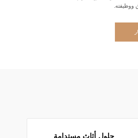
 ووظيفته.
ر
حلول أثاث مستدامة