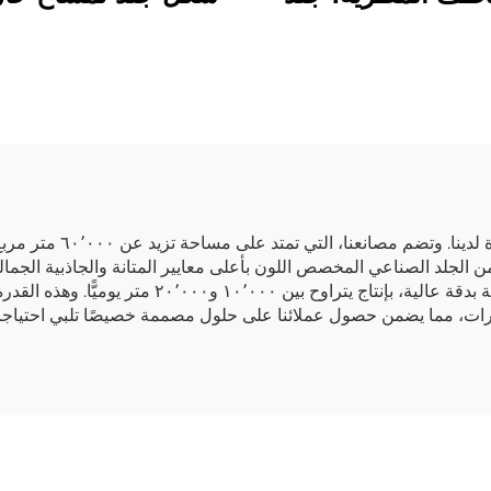
اعي تركيبي، جلد
مادة DMF، جلد 
عي من مادة PU
مخصص
في شركة تانغشاين، نفخر 
ع كل لفة من الجلد الصناعي المخصص اللون بأعلى معايير المتانة والجاذبية الج
يحتوي على ١٦ آلة طباعة متقدمة، تقديم تصاميم مخصصة بدق
يارات، مما يضمن حصول عملائنا على حلول مصممة خصيصًا تلبي احتياجات