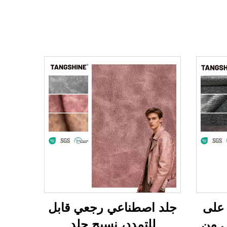
على
جلد اصطناعي رجعي قابل
ٍ من
للتمدد، نسيج جلد