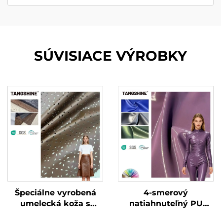
SÚVISIACE VÝROBKY
Špeciálne vyrobená
4-smerový
umelecká koža s
natiahnuteľný PU
vreckovitou
kožený materiál s