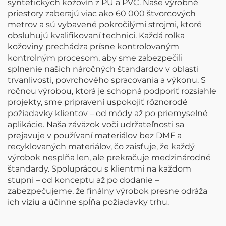
syntetických kožovín z PU a PVC. Naše výrobné
priestory zaberajú viac ako 60 000 štvorcových
metrov a sú vybavené pokročilými strojmi, ktoré
obsluhujú kvalifikovaní technici. Každá rolka
kožoviny prechádza prísne kontrolovaným
kontrolným procesom, aby sme zabezpečili
splnenie našich náročných štandardov v oblasti
trvanlivosti, povrchového spracovania a výkonu. S
ročnou výrobou, ktorá je schopná podporiť rozsiahle
projekty, sme pripravení uspokojiť rôznorodé
požiadavky klientov – od módy až po priemyselné
aplikácie. Naša záväzok voči udržateľnosti sa
prejavuje v používaní materiálov bez DMF a
recyklovaných materiálov, čo zaisťuje, že každý
výrobok nesplňa len, ale prekračuje medzinárodné
štandardy. Spoluprácou s klientmi na každom
stupni – od konceptu až po dodanie –
zabezpečujeme, že finálny výrobok presne odráža
ich víziu a účinne spĺňa požiadavky trhu.