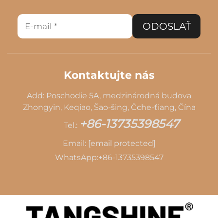
ODOSLAŤ
Kontaktujte nás
Add: Poschodie 5A, medzinárodná budova
Zhongyin, Keqiao, Šao-šing, Čche-ťiang, Čína
+86-13735398547
Tel.:
Email:
[email protected]
WhatsApp:
+86-13735398547