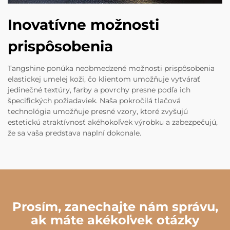
Inovatívne možnosti
prispôsobenia
Tangshine ponúka neobmedzené možnosti prispôsobenia
elastickej umelej koži, čo klientom umožňuje vytvárať
jedinečné textúry, farby a povrchy presne podľa ich
špecifických požiadaviek. Naša pokročilá tlačová
technológia umožňuje presné vzory, ktoré zvyšujú
estetickú atraktívnosť akéhokoľvek výrobku a zabezpečujú,
že sa vaša predstava naplní dokonale.
Prosím, zanechajte nám správu,
ak máte akékoľvek otázky