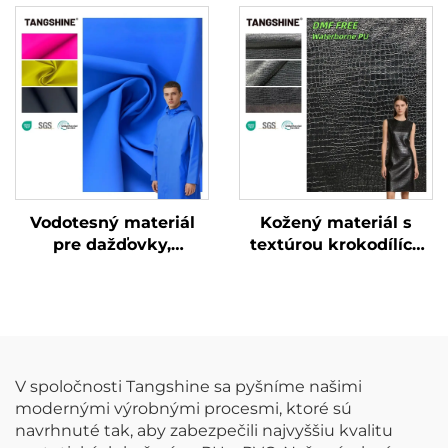
štruktúrou pre
lesklým
oblečenie a bundy
patentovaným
povrchom – umelecká
koža
Vodotesný materiál
Kožený materiál s
pre dažďovky,
textúrou krokodílích
syntetická koža, PU
koží bez DMF,
koža
špeciálne vyrobená
umelecká koža
V spoločnosti Tangshine sa pyšníme našimi
modernými výrobnými procesmi, ktoré sú
navrhnuté tak, aby zabezpečili najvyššiu kvalitu