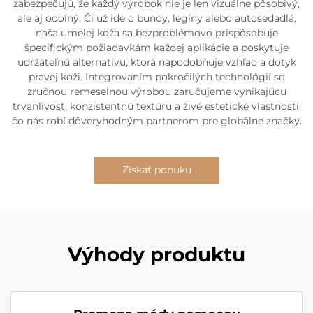
zabezpečujú, že každý výrobok nie je len vizuálne pôsobivý,
ale aj odolný. Či už ide o bundy, legíny alebo autosedadlá,
naša umelej koža sa bezproblémovo prispôsobuje
špecifickým požiadavkám každej aplikácie a poskytuje
udržateľnú alternatívu, ktorá napodobňuje vzhľad a dotyk
pravej koži. Integrovaním pokročilých technológií so
zručnou remeselnou výrobou zaručujeme vynikajúcu
trvanlivosť, konzistentnú textúru a živé estetické vlastnosti,
čo nás robí dôveryhodným partnerom pre globálne značky.
Získať ponuku
Výhody produktu