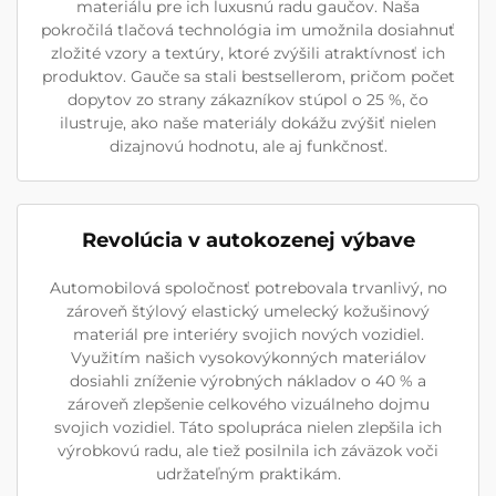
materiálu pre ich luxusnú radu gaučov. Naša
pokročilá tlačová technológia im umožnila dosiahnuť
zložité vzory a textúry, ktoré zvýšili atraktívnosť ich
produktov. Gauče sa stali bestsellerom, pričom počet
dopytov zo strany zákazníkov stúpol o 25 %, čo
ilustruje, ako naše materiály dokážu zvýšiť nielen
dizajnovú hodnotu, ale aj funkčnosť.
Revolúcia v autokozenej výbave
Automobilová spoločnosť potrebovala trvanlivý, no
zároveň štýlový elastický umelecký kožušinový
materiál pre interiéry svojich nových vozidiel.
Využitím našich vysokovýkonných materiálov
dosiahli zníženie výrobných nákladov o 40 % a
zároveň zlepšenie celkového vizuálneho dojmu
svojich vozidiel. Táto spolupráca nielen zlepšila ich
výrobkovú radu, ale tiež posilnila ich záväzok voči
udržateľným praktikám.