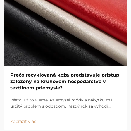
Prečo recyklovaná koža predstavuje prístup
založený na kruhovom hospodárstve v
textilnom priemysle?
Všetci už to vieme. Priemysel módy a nábytku má
určitý problém s odpadom. Každý rok sa vyhodí
niekoľko ton materiálu a starý model „vziať – vyrobiť –
zahodiť“ už jednoducho nestačí. Práve tu vzniká
Zobraziť viac
myšlienka...