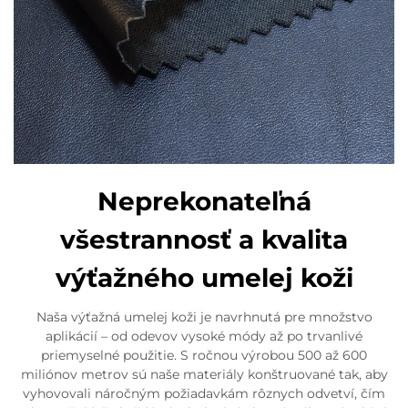
Neprekonateľná
všestrannosť a kvalita
výťažného umelej koži
Naša výťažná umelej koži je navrhnutá pre množstvo
aplikácií – od odevov vysoké módy až po trvanlivé
priemyselné použitie. S ročnou výrobou 500 až 600
miliónov metrov sú naše materiály konštruované tak, aby
vyhovovali náročným požiadavkám rôznych odvetví, čím