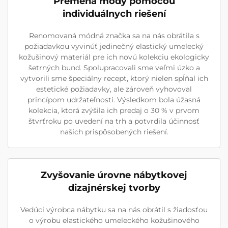
Premena módy pomocou
individuálnych riešení
Renomovaná módná značka sa na nás obrátila s
požiadavkou vyvinúť jedinečný elastický umelecký
kožušinový materiál pre ich novú kolekciu ekologicky
šetrných bund. Spolupracovali sme veľmi úzko a
vytvorili sme špeciálny recept, ktorý nielen spĺňal ich
estetické požiadavky, ale zároveň vyhovoval
princípom udržateľnosti. Výsledkom bola úžasná
kolekcia, ktorá zvýšila ich predaj o 30 % v prvom
štvrťroku po uvedení na trh a potvrdila účinnosť
našich prispôsobených riešení.
Zvyšovanie úrovne nábytkovej
dizajnérskej tvorby
Vedúci výrobca nábytku sa na nás obrátil s žiadosťou
o výrobu elastického umeleckého kožušinového