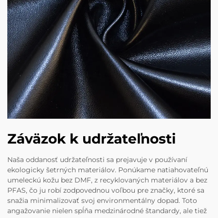
Záväzok k udržateľnosti
Naša oddanosť udržateľnosti sa prejavuje v používaní
ekologicky šetrných materiálov. Ponúkame natiahovateľnú
umeleckú kožu bez DMF, z recyklovaných materiálov a bez
PFAS, čo ju robí zodpovednou voľbou pre značky, ktoré sa
snažia minimalizovať svoj environmentálny dopad. Toto
angažovanie nielen spĺňa medzinárodné štandardy, ale tiež