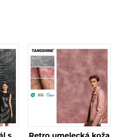
l s
Retro umelecká koža