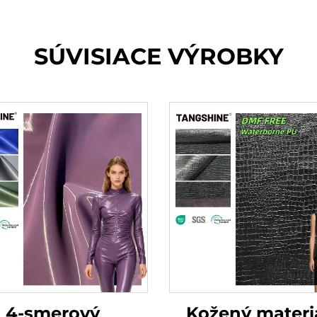
SÚVISIACE VÝROBKY
4-smerový
Kožený materiá