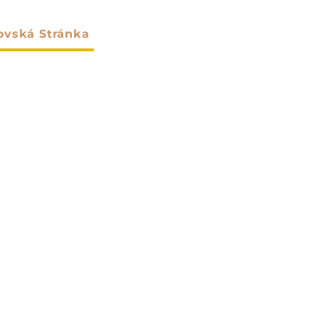
vská Stránka
O Nás
Výrobky
Prispôsoben