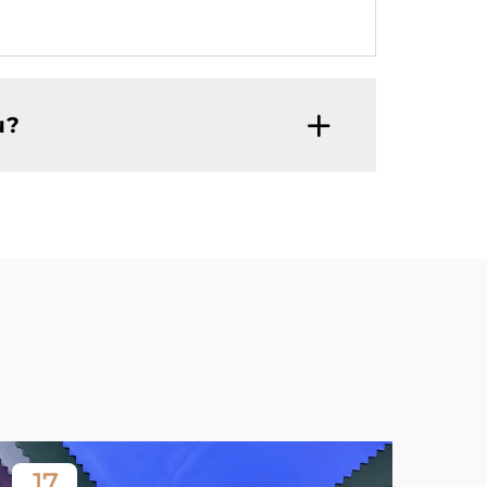
u?
17
2