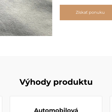
Získať ponuku
Výhody produktu
Automobilová