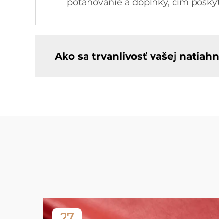
potahovanie a doplnky, čím poskytu
Ako sa trvanlivosť vašej natiah
27