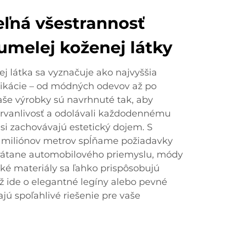
ľná všestrannosť
umelej koženej látky
ej látka sa vyznačuje ako najvyššia
likácie – od módných odevov až po
še výrobky sú navrhnuté tak, aby
trvanlivosť a odolávali každodennému
si zachovávajú estetický dojem. S
 miliónov metrov spĺňame požiadavky
vrátane automobilového priemyslu, módy
cké materiály sa ľahko prispôsobujú
ž ide o elegantné legíny alebo pevné
jú spoľahlivé riešenie pre vaše