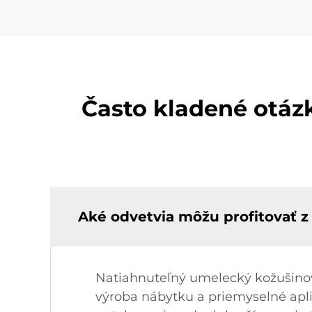
Často kladené otá
Aké odvetvia môžu profitovať 
Natiahnuteľný umelecký kožušinov
výroba nábytku a priemyselné aplik