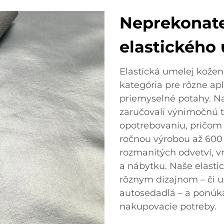
Neprekonate
elastického 
Elastická umelej kožen
kategória pre rôzne ap
priemyselné potahy. Na
zaručovali výnimočnú 
opotrebovaniu, pričom 
ročnou výrobou až 600
rozmanitých odvetví, 
a nábytku. Naše elasti
rôznym dizajnom – či u
autosedadlá – a ponúka
nakupovacie potreby.