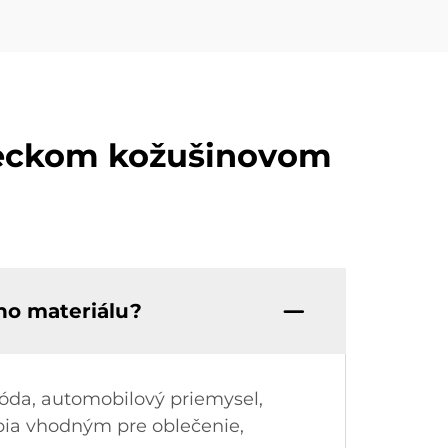
leckom kožušinovom
ho materiálu?
óda, automobilový priemysel,
obia vhodným pre oblečenie,