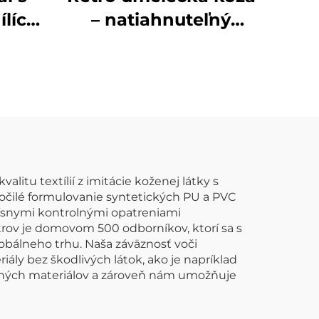
ílích
– natiahnuteľný
,
kožený materiál pre
bená
bundy
ža
tu textílií z imitácie koženej látky s
ročilé formulovanie syntetických PU a PVC
rísnymi kontrolnými opatreniami
rov je domovom 500 odborníkov, ktorí sa s
obálneho trhu. Naša záväznosť voči
ály bez škodlivých látok, ako je napríklad
žených materiálov a zároveň nám umožňuje