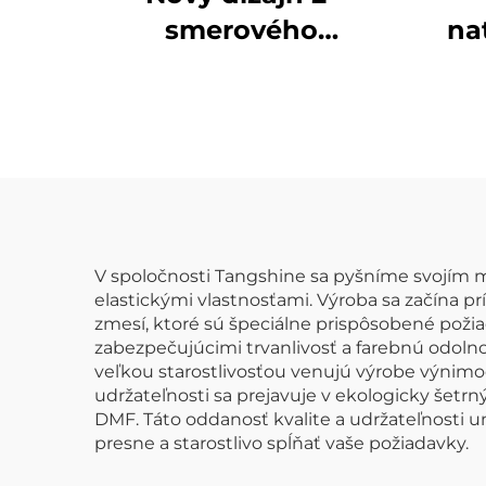
smerového
na
elastického
ko
koženého materiálu
pre oblečenie,
p
špeciálne vyrobená
umelecká koža
u
V spoločnosti Tangshine sa pyšníme svojím mo
elastickými vlastnosťami. Výroba sa začína 
zmesí, ktoré sú špeciálne prispôsobené poži
zabezpečujúcimi trvanlivosť a farebnú odoln
veľkou starostlivosťou venujú výrobe výnimo
udržateľnosti sa prejavuje v ekologicky šetr
DMF. Táto oddanosť kvalite a udržateľnosti 
presne a starostlivo spĺňať vaše požiadavky.