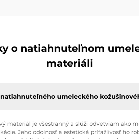
zky o natiahnuteľnom ume
materiáli
z natiahnuteľného umeleckého kožušinové
ý materiál je všestranný a slúži odvetviam ako m
ácie. Jeho odolnosť a estetická príťažlivosť ho r