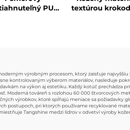
tiahnuteľný PU
textúrou krokod
žený materiál s
koží bez DMF
lesklým
špeciálne vyro
atentovaným
umelecká ko
povrchom –
melecká koža
derným výrobným procesom, ktorý zaisťuje najvyššiu kvali
prísne kontrolovaným výberom materiálov, nasleduje pok
adavkám na výkon aj estetiku. Každý kotúč prechádza p
osť. Moderná továreň s rozlohou 60 000 štvorcových met
čných výrobkov, ktoré spĺňajú meniace sa požiadavky gl
ných postupoch, pri ktorých používame recyklované materi
umiestňuje Tangshine medzi lídrov v odvetví výroby ko