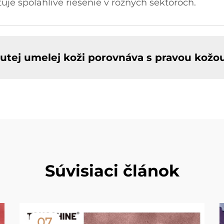
je spoľahlivé riešenie v rôznych sektoroch.
nutej umelej koži porovnáva s pravou kožo
Súvisiaci článok
07