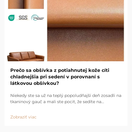
Prečo sa obšívka z potiahnutej kože cíti
chladnejšia pri sedení v porovnaní s
látkovou obšívkou?
Niekedy ste sa už na teplý popoludňajší deň zosadli na
tkaninový gauč a mali ste pocit, že sedíte na
pohodlnom, teplo udržiavajúcom deku? Potom ste si
sadli na hladký kožený gauč a okamžite ste sa cítili
Zobraziť viac
osvieženejšie. Na tom je dôvod a...