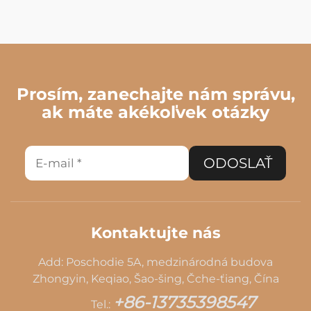
Prosím, zanechajte nám správu,
ak máte akékoľvek otázky
ODOSLAŤ
Kontaktujte nás
Add: Poschodie 5A, medzinárodná budova
Zhongyin, Keqiao, Šao-šing, Čche-ťiang, Čína
+86-13735398547
Tel.: