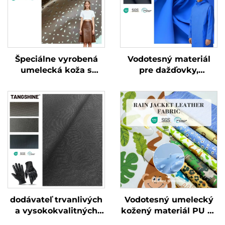
Špeciálne vyrobená
Vodotesný materiál
umelecká koža s
pre dažďovky,
vreckovitou
syntetická koža, PU
štruktúrou pre
koža
oblečenie a bundy
dodávateľ trvanlivých
Vodotesný umelecký
a vysokokvalitných
kožený materiál PU sa
kožených rukavíc
dá prispôsobiť tlačou