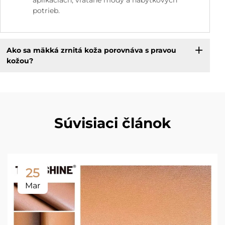
aplikáciách, vrátane módy a nábytkových
potrieb.
Ako sa mäkká zrnitá koža porovnáva s pravou
kožou?
Súvisiaci článok
25
Mar