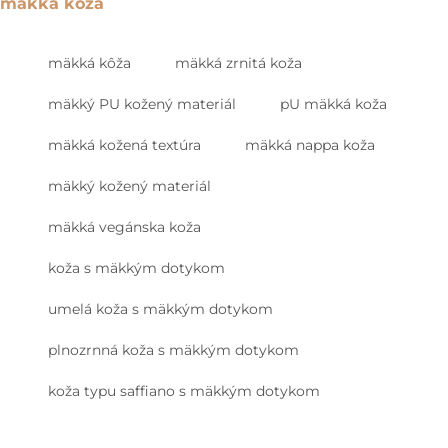
mäkká kôža
mäkká kôža
mäkká zrnitá koža
mäkký PU kožený materiál
pU mäkká koža
mäkká kožená textúra
mäkká nappa koža
mäkký kožený materiál
mäkká vegánska koža
koža s mäkkým dotykom
umelá koža s mäkkým dotykom
plnozrnná koža s mäkkým dotykom
koža typu saffiano s mäkkým dotykom