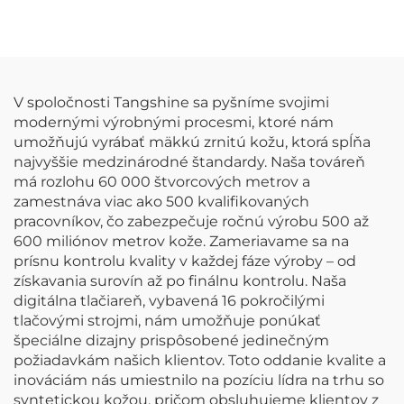
vzorov a používa sa na
dažďové bundy pre
deti.
V spoločnosti Tangshine sa pyšníme svojimi
modernými výrobnými procesmi, ktoré nám
umožňujú vyrábať mäkkú zrnitú kožu, ktorá spĺňa
najvyššie medzinárodné štandardy. Naša továreň
má rozlohu 60 000 štvorcových metrov a
zamestnáva viac ako 500 kvalifikovaných
pracovníkov, čo zabezpečuje ročnú výrobu 500 až
600 miliónov metrov kože. Zameriavame sa na
prísnu kontrolu kvality v každej fáze výroby – od
získavania surovín až po finálnu kontrolu. Naša
digitálna tlačiareň, vybavená 16 pokročilými
tlačovými strojmi, nám umožňuje ponúkať
špeciálne dizajny prispôsobené jedinečným
požiadavkám našich klientov. Toto oddanie kvalite a
inováciám nás umiestnilo na pozíciu lídra na trhu so
syntetickou kožou, pričom obsluhujeme klientov z