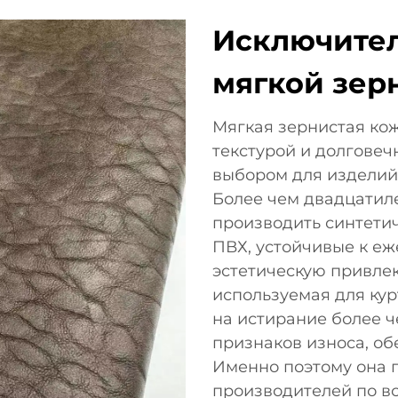
Исключител
мягкой зер
Мягкая зернистая ко
текстурой и долговеч
выбором для изделий 
Более чем двадцатил
производить синтетич
ПВХ, устойчивые к е
эстетическую привлек
используемая для кур
на истирание более ч
признаков износа, об
Именно поэтому она п
производителей по вс