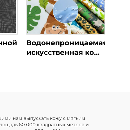
чной
Водонепроницаемая
искусственная кожа
енной
из ПУ может быть
аток
изготовлена с
индивидуальными
принтами и
используется для
детских дождевых
курток.
ими нам выпускать кожу с мягким
лощадь 60 000 квадратных метров и