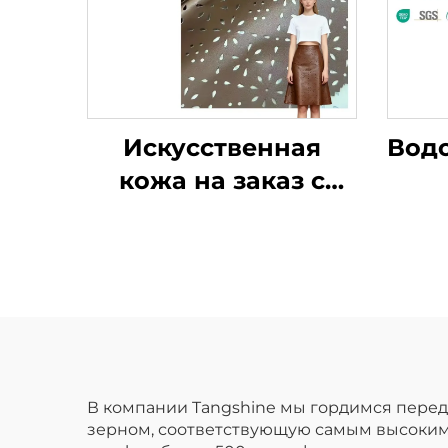
Искусственная
Вод
кожа на заказ с
карманами,
кожеподобная
с
ткань для одежды и
к
курток
В компании Tangshine мы гордимся пере
зерном, соответствующую самым высоким