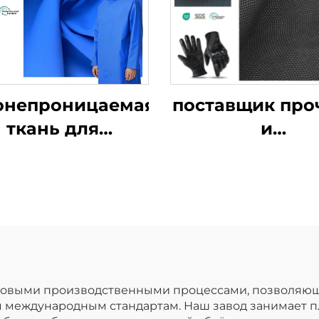
онепроницаемая
поставщик про
ткань для
и
дождевиков,
высококачеств
интетическая
кожи для перч
ожа, ПУ-кожа
довыми производственными процессами, позволяющ
 международным стандартам. Наш завод занимает п