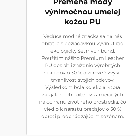
Premena módy
výnimočnou umelej
kožou PU
Vedúca módná značka sa na nás
obrátila s požiadavkou vyvinúť rad
ekologicky šetrných bund.
Použitím nášho Premium Leather
PU dosiahli zníženie výrobných
nákladov o 30 % a zároveň zvýšili
trvanlivosť svojich odevov.
Výsledkom bola kolekcia, ktorá
zaujala spotrebiteľov zameraných
na ochranu životného prostredia, čo
viedlo k nárastu predajov o 50 %
oproti predchádzajúcim sezónam.