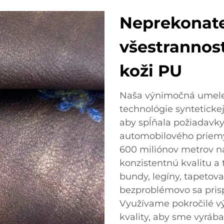
Neprekonate
všestrannos
koži PU
Naša výnimočná umelej
technológie syntetickej
aby spĺňala požiadavky
automobilového priemy
600 miliónov metrov 
konzistentnú kvalitu a 
bundy, legíny, tapetov
bezproblémovo sa pris
Využívame pokročilé vý
kvality, aby sme vyrába