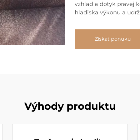
vzhľad a dotyk pravej k
hľadiska výkonu a udrža
Získať ponuku
Výhody produktu