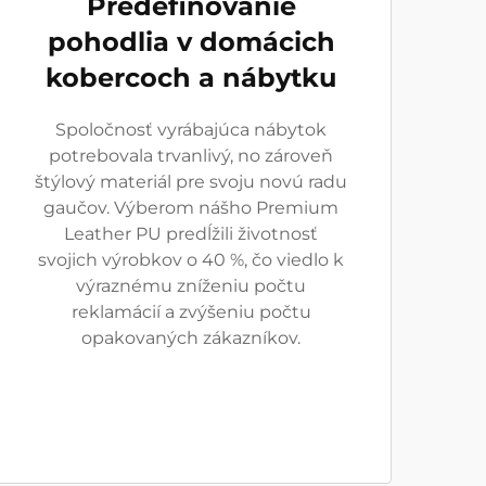
Predefinovanie
pohodlia v domácich
kobercoch a nábytku
Spoločnosť vyrábajúca nábytok
potrebovala trvanlivý, no zároveň
štýlový materiál pre svoju novú radu
gaučov. Výberom nášho Premium
Leather PU predĺžili životnosť
svojich výrobkov o 40 %, čo viedlo k
výraznému zníženiu počtu
reklamácií a zvýšeniu počtu
opakovaných zákazníkov.