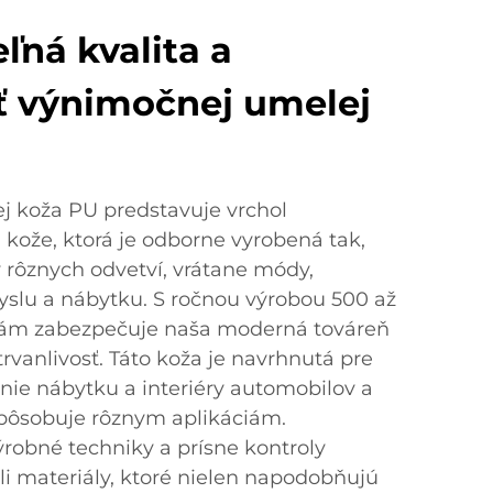
ľná kvalita a
ť výnimočnej umelej
 koža PU predstavuje vrchol
 kože, ktorá je odborne vyrobená tak,
 rôznych odvetví, vrátane módy,
slu a nábytku. S ročnou výrobou 500 až
nám zabezpečuje naša moderná továreň
trvanlivosť. Táto koža je navrhnutá pre
anie nábytku a interiéry automobilov a
pôsobuje rôznym aplikáciám.
robné techniky a prísne kontroly
li materiály, ktoré nielen napodobňujú