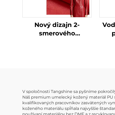
Nový dizajn 2-
Vod
smerového
p
elastického
syn
koženého materiálu
pre oblečenie,
špeciálne vyrobená
umelecká koža
V spoločnosti Tangshine sa pyšníme pokroči
Náš premium umelecký kožený materiál PU sa 
kvalifikovaných pracovníkov zasvätených vyn
koženého materiálu spĺňala najvyššie štandardy
používaní materiálov bez DMF a z recyklovanýc