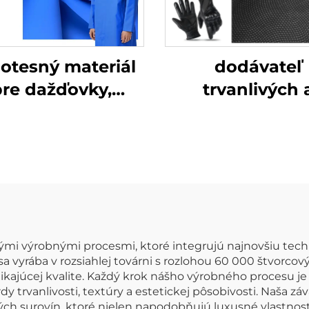
otesný materiál
dodávateľ
re dažďovky,
trvanlivých 
tetická koža, PU
vysokokvalitn
koža
kožených ruka
lými výrobnými procesmi, ktoré integrujú najnovšiu te
vyrába v rozsiahlej továrni s rozlohou 60 000 štvorcový
ikajúcej kvalite. Každý krok nášho výrobného procesu j
 trvanlivosti, textúry a estetickej pôsobivosti. Naša záv
h surovín, ktoré nielen napodobňujú luxusné vlastnosti s