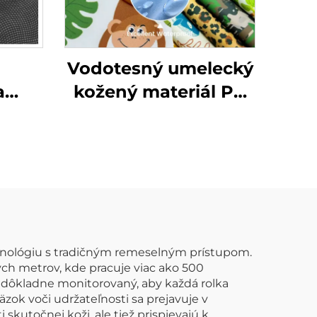
Vodotesný umelecký
a
kožený materiál PU
ých
sa dá prispôsobiť
víc
tlačou vzorov a
používa sa na
dažďové bundy pre
deti.
chnológiu s tradičným remeselným prístupom.
ch metrov, kde pracuje viac ako 500
e dôkladne monitorovaný, aby každá rolka
äzok voči udržateľnosti sa prejavuje v
kutočnej koži, ale tiež prispievajú k