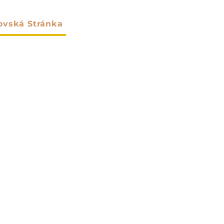
vská Stránka
O Nás
Výrobky
Prispôsoben