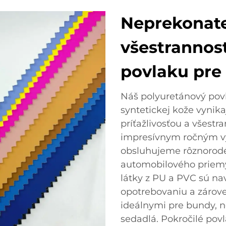
Neprekonateľ
všestrannos
povlaku pre
Náš polyuretánový povl
syntetickej kože vynika
príťažlivosťou a všestr
impresívnym ročným v
obsluhujeme rôznorodé
automobilového priemy
látky z PU a PVC sú na
opotrebovaniu a zároveň
ideálnymi pre bundy, n
sedadlá. Pokročilé povl