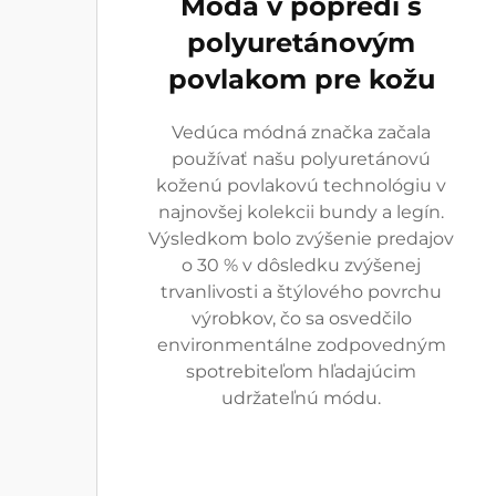
Móda v popredí s
polyuretánovým
povlakom pre kožu
Vedúca módná značka začala
používať našu polyuretánovú
koženú povlakovú technológiu v
najnovšej kolekcii bundy a legín.
Výsledkom bolo zvýšenie predajov
o 30 % v dôsledku zvýšenej
trvanlivosti a štýlového povrchu
výrobkov, čo sa osvedčilo
environmentálne zodpovedným
spotrebiteľom hľadajúcim
udržateľnú módu.