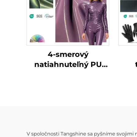
4-smerový
natiahnuteľný PU
kožený materiál s
vy
lesklým
ko
patentovaným
povrchom –
umelecká koža
V spoločnosti Tangshine sa pyšníme svojimi