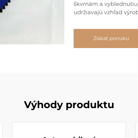
škvrnám a vyblednutiu,
udržiavajú vzhľad výr
Získať ponuku
Výhody produktu