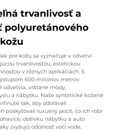
ná trvanlivosť a
ť polyuretánového
 kožu
ak pre kožu sa vyznačuje v odvetví
júcou trvanlivosťou, estetickou
annosťou v rôznych aplikáciách. S
ýstupom 600 miliónov metrov
 odvetvia, vrátane módy,
slu a nábytku. Naše syntetické kožené
vrhnuté tak, aby odolávali
 poskytovali luxusný pocit, čo ich robí
ohavice, obšívku nábytku a auto
aky zvyšujú odolnosť voči vode,