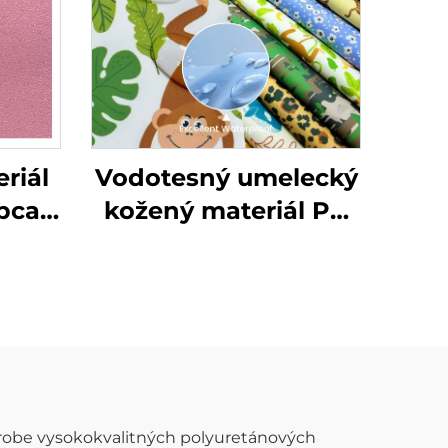
riál
Vodotesný umelecký
obca
kožený materiál PU
ože
sa dá prispôsobiť
tlačou vzorov a
používa sa na
dažďové bundy pre
deti.
ýrobe vysokokvalitných polyuretánových