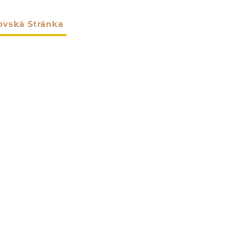
vská Stránka
O Nás
Výrobky
Prispôsoben