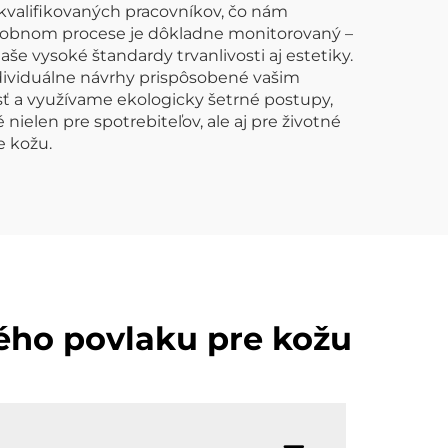
kvalifikovaných pracovníkov, čo nám
ýrobnom procese je dôkladne monitorovaný –
še vysoké štandardy trvanlivosti aj estetiky.
ndividuálne návrhy prispôsobené vašim
ť a využívame ekologicky šetrné postupy,
elen pre spotrebiteľov, ale aj pre životné
e kožu.
ého povlaku pre kožu