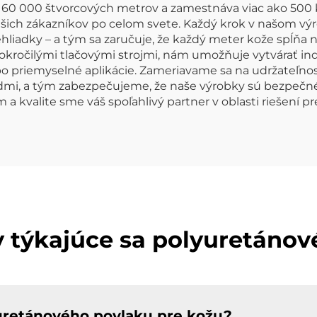
 60 000 štvorcových metrov a zamestnáva viac ako 500 
šich zákazníkov po celom svete. Každý krok v našom v
hliadky – a tým sa zaručuje, že každý meter kože spĺňa na
 pokročilými tlačovými strojmi, nám umožňuje vytvárať i
o priemyselné aplikácie. Zameriavame sa na udržateľnos
mi, a tým zabezpečujeme, že naše výrobky sú bezpečné ni
 kvalite sme váš spoľahlivý partner v oblasti riešení pr
y týkajúce sa polyuretánov
uretánového povlaku pre kožu?