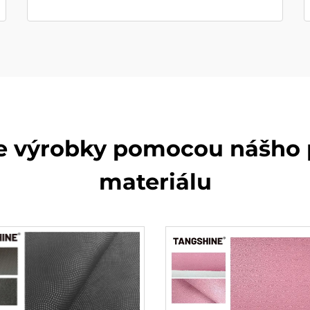
je výrobky pomocou nášh
materiálu