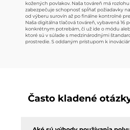
kožených povlakov. Naša továreň má rozlohu
zabezpečuje schopnosť spĺňať požiadavky na
od výberu surovín až po finálne kontrolné pre
Naša digitálna tlačová továreň, vybavená 16
konkrétnym potrebám, či už ide o módu aleb
ktoré sú v súlade s medzinárodnými štandard
prostredie. S oddaným prístupom k inováciám a
Často kladené otázk
Aké sú výhody používania poly