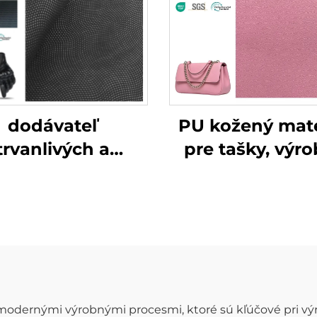
dodávateľ
PU kožený mate
trvanlivých a
pre tašky, výr
sokokvalitných
syntetickej k
žených rukavíc
 modernými výrobnými procesmi, ktoré sú kľúčové pri v