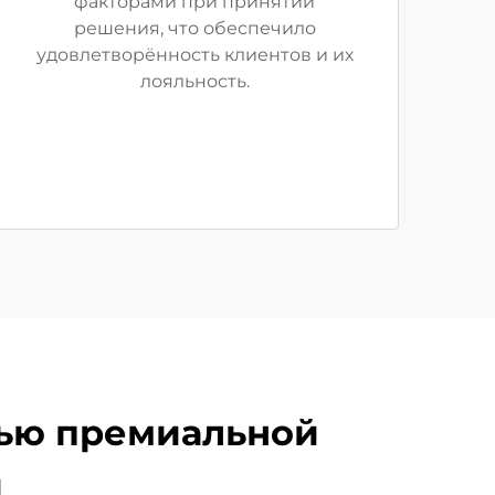
факторами при принятии
решения, что обеспечило
удовлетворённость клиентов и их
лояльность.
щью премиальной
и