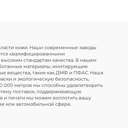
аток
изготовлена с
индивидуальными
принтами и
используется для
детских дождевых
курток.
области кожи. Наши современные заводы
яются квалифицированными
 высоким стандартам качества. В нашем
работанные материалы, имитирующие
ые вещества, такие как ДМФ и ПФАС. Наша
аски и экологическую безопасность,
20 000 метров мы способны удовлетворить
истему поставок, поддерживающую
в и печати мы можем воплотить вашу
ве или автомобильной сфере.