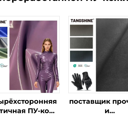
ырёхсторонняя
поставщик про
тичная ПУ-кожа
и
с блестящей
высококачеств