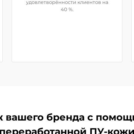
удовлетворённости клиентов на
40 %.
 вашего бренда с помо
переработанной ПУ-кож