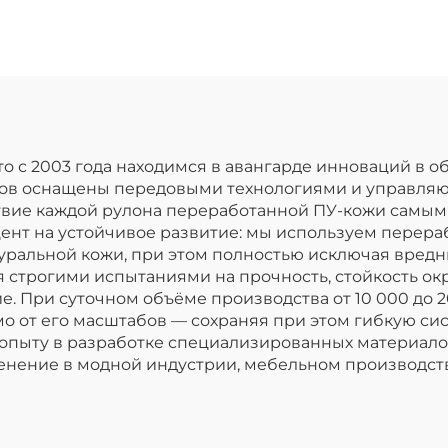
атентованной
кожи для перч
отделкой
то с 2003 года находимся в авангарде инноваций в 
ров оснащены передовыми технологиями и управл
ствие каждой рулона переработанной ПУ-кожи самым
цент на устойчивое развитие: мы используем пере
ральной кожи, при этом полностью исключая вредн
 строгими испытаниями на прочность, стойкость окр
е. При суточном объёме производства от 10 000 до 
о от его масштабов — сохраняя при этом гибкую с
 опыту в разработке специализированных материало
енение в модной индустрии, мебельном производст