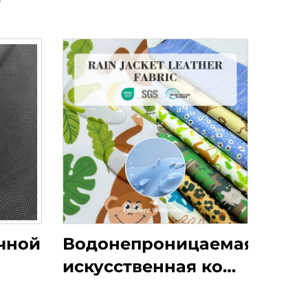
чной
Водонепроницаемая
искусственная кожа
енной
из ПУ может быть