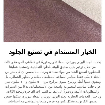
الخيار المستدام في تصنيع الجلود
يُحدث الجلد البولي يوريثان المعاد تدويره ثورةً في قطاعي الموضة والأثاث
من خلال توفير بديل صديق للبيئة للجلود التقليدية. وتستفيد عمليتنا
المتطورة لتصنيع الجلد من مواد معاد تدويرها، مما يضمن أن كل متر من
الجلد لا يلبّي فقط معايير الصناعة المتعلقة بالمتانة والمظهر الجمالي، بل
ويتفوق عليها أيضًا. وبإنتاج سنوي يتراوح بين ٥٠٠ مليون و٦٠٠ مليون متر،
فإن جلدنا مناسب لمجموعة واسعة من الاستخدامات، بدءًا من السترات
والبنطلونات الأنيقة ووصولًا إلى مقاعد السيارات الفاخرة وتنجيد الأثاث.
وباختيار العلامات التجارية لجلد البولي يوريثان المعاد تدويره، يمكنها خفض
بصمتها الكربونية بشكل كبير مع عرض منتجات تتماشى مع احتياجات