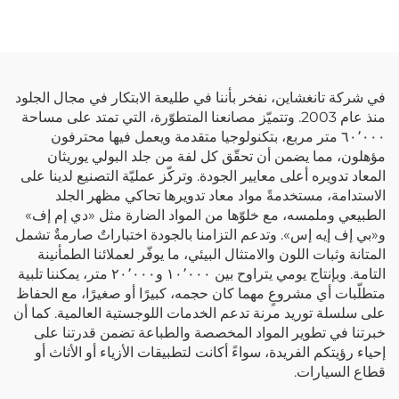
سترات المطر الخاصة
بالأطفال.
في شركة تانغشاين، نفخر بأننا في طليعة الابتكار في مجال الجلود
منذ عام 2003. وتتميّز مصانعنا المتطوّرة، التي تمتد على مساحة
٦٠٬٠٠٠ متر مربع، بتكنولوجيا متقدمة ويعمل فيها محترفون
مؤهلون، مما يضمن أن تحقّق كل لفة من جلد البولي يوريثان
المعاد تدويره أعلى معايير الجودة. وتركّز عمليّة التصنيع لدينا على
الاستدامة، مستخدمةً مواد معاد تدويرها تحاكي مظهر الجلد
الطبيعي وملمسه، مع خلوّها من المواد الضارة مثل «دي إم إف»
و«بي إف إيه إس». وتدعم التزامنا بالجودة اختباراتٌ صارمةٌ تشمل
المتانة وثبات اللون والامتثال البيئي، ما يوفّر لعملائنا الطمأنينة
التامة. وبإنتاج يومي يتراوح بين ١٠٬٠٠٠ و٢٠٬٠٠٠ متر، يمكننا تلبية
متطلّبات أي مشروعٍ مهما كان حجمه، كبيرًا أو صغيرًا، مع الحفاظ
على سلسلة توريد مرنة تدعم الخدمات اللوجستية العالمية. كما أن
خبرتنا في تطوير المواد المخصصة والطباعة تضمن قدرتنا على
إحياء رؤيتكم الفريدة، سواءً أكانت لتطبيقات الأزياء أو الأثاث أو
قطاع السيارات.