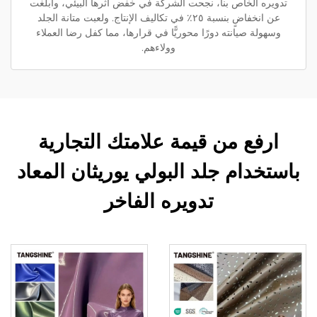
تدويره الخاص بنا، نجحت الشركة في خفض أثرها البيئي، وأبلغت
عن انخفاضٍ بنسبة ٢٥٪ في تكاليف الإنتاج. ولعبت متانة الجلد
وسهولة صيانته دورًا محوريًّا في قرارها، مما كفل رضا العملاء
وولاءهم.
ارفع من قيمة علامتك التجارية
باستخدام جلد البولي يوريثان المعاد
تدويره الفاخر