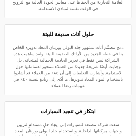
العلامةَ التجاريةَ من الحفاظ على معايير الجودة العالية مع الترويج
في الوقت نفسه لمبادئ الاستدامة.
حلول أثاث صديقة للبيئة
دمج مصمِّم أثاث مشهور جلد البولي يوريثان المعاد تدويره الخاص
بنا في خطه الجديد من الأرائك الصديقة للبيئة. ولقد ساهمت هذه
الشراكة ليس فقط في تعزيز الجاذبية الجمالية لمنتجاته، بل
وجذبت أيضًا شريحةً جديدةً من العملاء تتمحور اهتماماتها حول
الاستدامة. وأشارت التعليقات إلى أن ٨٥٪ من العملاء قد أشادوا
باستخدام المواد المعاد تدويرها، ما أدّى إلى زيادةٍ بنسبة ٤٠٪ في
تقييمات رضا العملاء.
ابتكار في تنجيد السيارات
سعت شركة مصنعة للسيارات إلى إيجاد حلٍ مستدامٍ لتزيين
واجهات مركباتها الداخلية. وباستخدام جلد البولي يوريثان المعاد