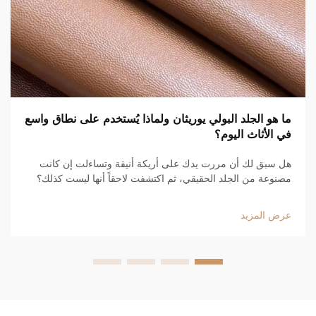
ما هو الجلد البولي يوريثان ولماذا يُستخدم على نطاق واسع
في الأثاث اليوم؟
هل سبق لك أن مررت يدك على أريكة أنيقة وتساءلت إن كانت
مصنوعة من الجلد الحقيقي، ثم اكتشفت لاحقاً أنها ليست كذلك؟
من المرجح أنك كنت تلمس جلداً بولي يوريثان. وهو موجود في كل
مكان هذه الأيام، من أرائك الشقق العصرية إلى الأرائك الفاخرة
عرض المزيد
في...