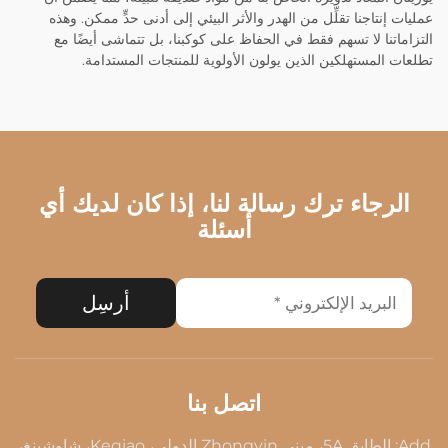
عمليات إنتاجنا تقلِّل من الهدر والأثر البيئي إلى أدنى حدٍّ ممكن. وهذه
التزاماتنا لا تسهم فقط في الحفاظ على كوكبنا، بل تتماشى أيضًا مع
تطلعات المستهلكين الذين يولون الأولوية للمنتجات المستدامة.
الرجاء ترك رسالة لنا، إذا كان لديك أي
أسئلة
أرسِل
اتصل بنا
Add: الطابق 5A، مبنى Zhongyin الدولي، Keqiao، شاوشينغ،