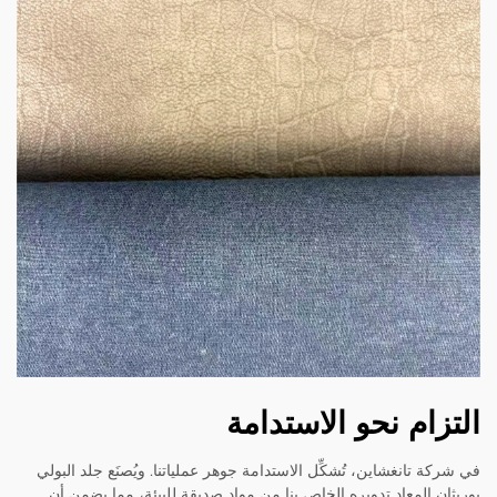
التزام نحو الاستدامة
في شركة تانغشاين، تُشكِّل الاستدامة جوهر عملياتنا. ويُصنَع جلد البولي
يوريثان المعاد تدويره الخاص بنا من مواد صديقة للبيئة، مما يضمن أن