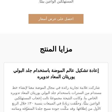
المستهلكين الواعين بيئيًّا.
احصل على عرض أسعار
مزايا المنتج
إعادة تشكيل عالم الموضة باستخدام جلد البولي
يوريثان المعاد تدويره
شاركت علامة تجارية رائدة في مجال الموضة معنا لإنشاء خط
مستدام من السترات باستخدام جلد البولي يوريثان المعاد تدويره
الخاص بنا. وكانت النتيجة مجموعةً نالت إعجاب المستهلكين
الواعين بيئيًّا، وحقَّقت زيادةً في المبيعات بنسبة ٣٠٪ خلال الربع
الأول من إطلاقها. وقد مكَّنت جودة نسيج جلدنا المتفوِّقة ومتانته