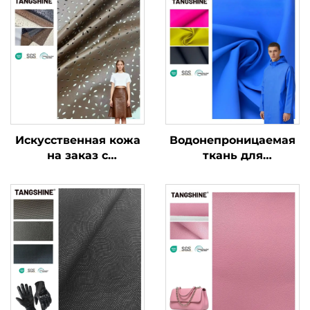
Искусственная кожа
Водонепроницаемая
на заказ с
ткань для
карманами,
дождевиков,
кожеподобная ткань
синтетическая кожа,
для одежды и курток
ПУ-кожа