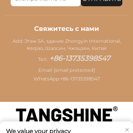
Свяжитесь с нами
Add: Этаж 5A, здание Zhongyin International,
Keqiao, Шаосин, Чжэцзян, Китай
+86-13735398547
Тел.:
Email:
[email protected]
WhatsApp:
+86-13735398547
We value your privacy
Авторские права © 2026 SHAOXING TANG CAI